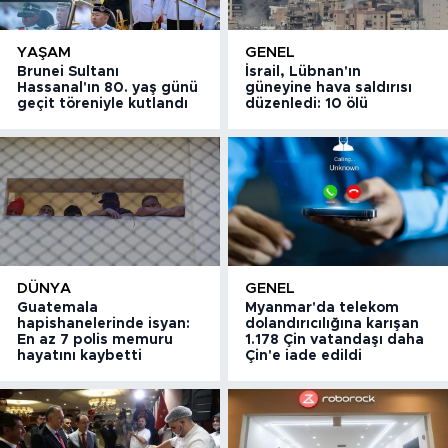
YAŞAM
GENEL
Brunei Sultanı
İsrail, Lübnan'ın
Hassanal'ın 80. yaş günü
güneyine hava saldırısı
geçit töreniyle kutlandı
düzenledi: 10 ölü
DÜNYA
GENEL
Guatemala
Myanmar'da telekom
hapishanelerinde isyan:
dolandırıcılığına karışan
En az 7 polis memuru
1.178 Çin vatandaşı daha
hayatını kaybetti
Çin'e iade edildi