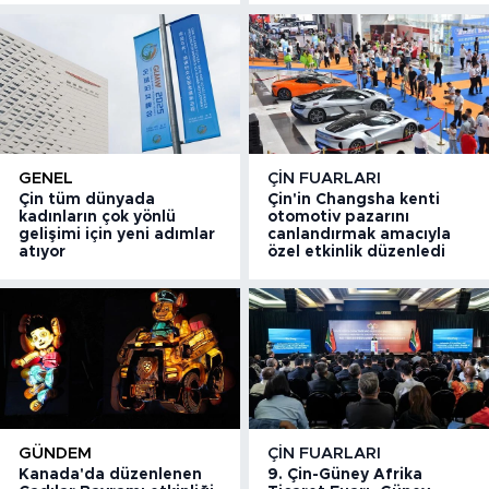
GENEL
ÇIN FUARLARI
Çin tüm dünyada
Çin'in Changsha kenti
kadınların çok yönlü
otomotiv pazarını
gelişimi için yeni adımlar
canlandırmak amacıyla
atıyor
özel etkinlik düzenledi
GÜNDEM
ÇIN FUARLARI
Kanada'da düzenlenen
9. Çin-Güney Afrika