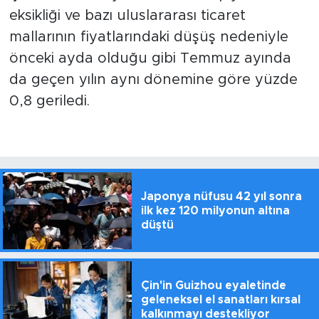
eksikliği ve bazı uluslararası ticaret
mallarının fiyatlarındaki düşüş nedeniyle
önceki ayda olduğu gibi Temmuz ayında
da geçen yılın aynı dönemine göre yüzde
0,8 geriledi.
Japonya nüfusu 42 yıl sonra
ilk kez 120 milyonun altına
düştü
Çin'in Guizhou eyaletinde
geleneksel el sanatları kırsal
kalkınmayı destekliyor