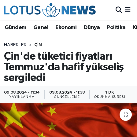
Genel
Gündem
Genel
Ekonomi
Dünya
Politika
K
Ekonomi
HABERLER
ÇIN
Çin'de tüketici fiyatları
Dünya
Temmuz'da hafif yükseliş
Politika
sergiledi
Kültür - Sanat ve Tarih
09.08.2024 - 11:34
09.08.2024 - 11:38
1 DK
YAYINLANMA
GÜNCELLEME
OKUNMA SÜRESI
Yaşam
Bilim ve Teknoloji
Çin Fuarları