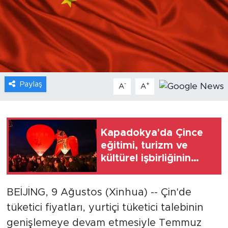
Gündem
Video
Sağlık
Paylaş
-
+
A
A
Foto Haber
Xinhua
Kapadokya'da Çince
eğitimi, turizm ve
Xinhua Türkiye
kültürel işbirliğinin
katkısıyla öne çıkıyor
Seyahat
BEİJİNG, 9 Ağustos (Xinhua) -- Çin'de
tüketici fiyatları, yurtiçi tüketici talebinin
genişlemeye devam etmesiyle Temmuz