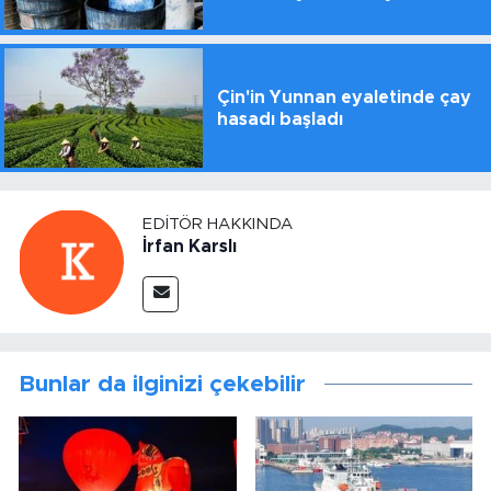
Çin'in Yunnan eyaletinde çay
hasadı başladı
EDITÖR HAKKINDA
İrfan Karslı
Bunlar da ilginizi çekebilir