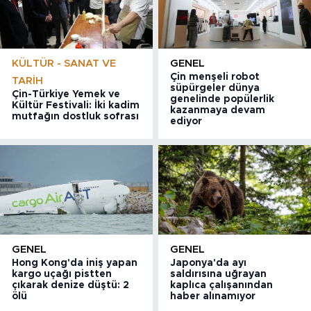
KÜLTÜR - SANAT VE
GENEL
Çin menşeli robot
TARIH
süpürgeler dünya
Çin-Türkiye Yemek ve
genelinde popülerlik
Kültür Festivali: İki kadim
kazanmaya devam
mutfağın dostluk sofrası
ediyor
GENEL
GENEL
Hong Kong'da iniş yapan
Japonya'da ayı
kargo uçağı pistten
saldırısına uğrayan
çıkarak denize düştü: 2
kaplıca çalışanından
ölü
haber alınamıyor