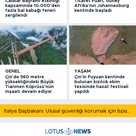
Cadılar Bayramı etkinliği
Ticaret Fuarı, Güney
kapsamında 10.000'den
Afrika'nın Johannesburg
fazla bal kabağı feneri
kentinde başladı
sergilendi
GENEL
YAŞAM
Çin'de 560 metre
Çin'in Fuyuan kentinde
yüksekliğindeki Büyük
bulunan kızılcık ekim
Tianmen Köprüsü'nün
tesisinde hasat festivali
inşaatı devam ediyor
yapıldı
İtalya Başbakanı: Ulusal güvenliği korumak için İspanya ile Schengen kapsamındaki serbest dolaşımı askıya alıyoruz