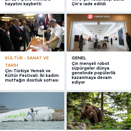
hayatını kaybetti
Çin'e iade edildi
KÜLTÜR - SANAT VE
GENEL
Çin menşeli robot
TARIH
süpürgeler dünya
Çin-Türkiye Yemek ve
genelinde popülerlik
Kültür Festivali: İki kadim
kazanmaya devam
mutfağın dostluk sofrası
ediyor