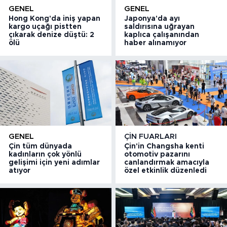
GENEL
GENEL
Hong Kong'da iniş yapan
Japonya'da ayı
kargo uçağı pistten
saldırısına uğrayan
çıkarak denize düştü: 2
kaplıca çalışanından
ölü
haber alınamıyor
GENEL
ÇIN FUARLARI
Çin tüm dünyada
Çin'in Changsha kenti
kadınların çok yönlü
otomotiv pazarını
gelişimi için yeni adımlar
canlandırmak amacıyla
atıyor
özel etkinlik düzenledi