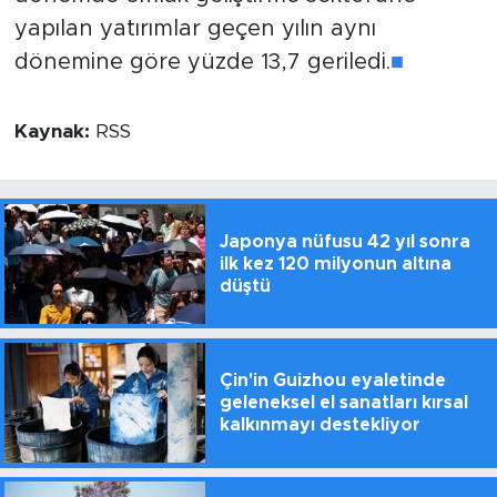
yapılan yatırımlar geçen yılın aynı
dönemine göre yüzde 13,7 geriledi.
■
Kaynak:
RSS
Japonya nüfusu 42 yıl sonra
ilk kez 120 milyonun altına
düştü
Çin'in Guizhou eyaletinde
geleneksel el sanatları kırsal
kalkınmayı destekliyor