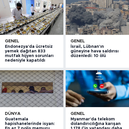
GENEL
GENEL
Endonezya'da ücretsiz
İsrail, Lübnan'ın
yemek dağıtan 833
güneyine hava saldırısı
mutfak hijyen sorunları
düzenledi: 10 ölü
nedeniyle kapatıldı
DÜNYA
GENEL
Guatemala
Myanmar'da telekom
hapishanelerinde isyan:
dolandırıcılığına karışan
En az 7 polis memuru
1.178 Çin vatandaşı daha