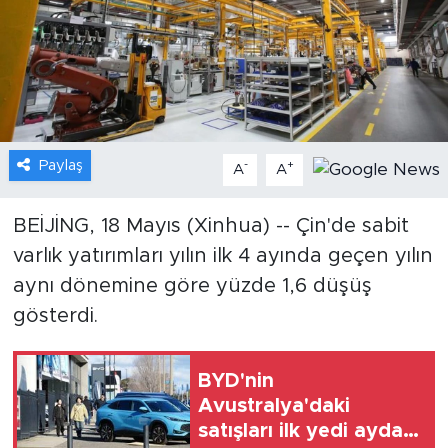
Gündem
Video
Sağlık
Paylaş
-
+
A
A
Foto Haber
BEİJİNG, 18 Mayıs (Xinhua) -- Çin'de sabit
Xinhua
varlık yatırımları yılın ilk 4 ayında geçen yılın
aynı dönemine göre yüzde 1,6 düşüş
Xinhua Türkiye
gösterdi.
Seyahat
BYD'nin
Avustralya'daki
satışları ilk yedi ayda