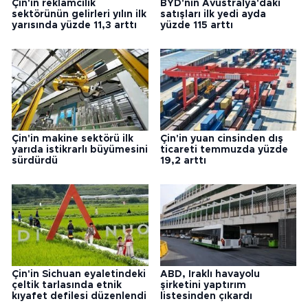
Çin'in reklamcılık
BYD'nin Avustralya'daki
sektörünün gelirleri yılın ilk
satışları ilk yedi ayda
yarısında yüzde 11,3 arttı
yüzde 115 arttı
Çin'in makine sektörü ilk
Çin'in yuan cinsinden dış
yarıda istikrarlı büyümesini
ticareti temmuzda yüzde
sürdürdü
19,2 arttı
Çin'in Sichuan eyaletindeki
ABD, Iraklı havayolu
çeltik tarlasında etnik
şirketini yaptırım
kıyafet defilesi düzenlendi
listesinden çıkardı