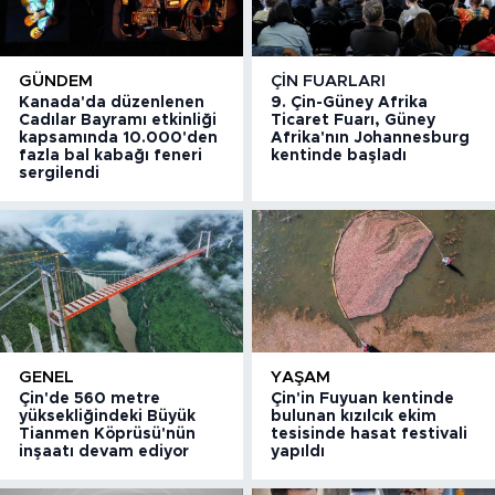
GÜNDEM
ÇIN FUARLARI
Kanada'da düzenlenen
9. Çin-Güney Afrika
Cadılar Bayramı etkinliği
Ticaret Fuarı, Güney
kapsamında 10.000'den
Afrika'nın Johannesburg
fazla bal kabağı feneri
kentinde başladı
sergilendi
GENEL
YAŞAM
Çin'de 560 metre
Çin'in Fuyuan kentinde
yüksekliğindeki Büyük
bulunan kızılcık ekim
Tianmen Köprüsü'nün
tesisinde hasat festivali
inşaatı devam ediyor
yapıldı