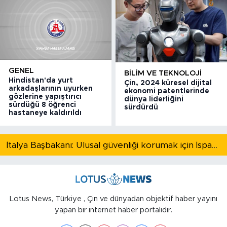
GENEL
BILIM VE TEKNOLOJI
Hindistan'da yurt
Çin, 2024 küresel dijital
arkadaşlarının uyurken
ekonomi patentlerinde
gözlerine yapıştırıcı
dünya liderliğini
sürdüğü 8 öğrenci
sürdürdü
hastaneye kaldırıldı
İtalya Başbakanı: Ulusal güvenliği korumak için İspanya ile Schengen kapsamındaki serbest dolaşımı askıya alıyoruz
Lotus News, Türkiye , Çin ve dünyadan objektif haber yayını
yapan bir internet haber portalıdır.