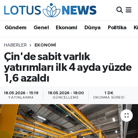
Genel
Gündem
Genel
Ekonomi
Dünya
Politika
K
Ekonomi
HABERLER
EKONOMI
Çin'de sabit varlık
Dünya
yatırımları ilk 4 ayda yüzde
Politika
1,6 azaldı
Kültür - Sanat ve Tarih
18.05.2026 - 15:19
18.05.2026 - 18:00
1 DK
YAYINLANMA
GÜNCELLEME
OKUNMA SÜRESI
Yaşam
Bilim ve Teknoloji
Çin Fuarları