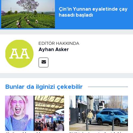
Çin'in Yunnan eyaletinde çay
hasadı başladı
EDITÖR HAKKINDA
Ayhan Asker
Bunlar da ilginizi çekebilir