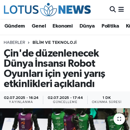
Genel
Gündem
Genel
Ekonomi
Dünya
Politika
K
Ekonomi
HABERLER
BILIM VE TEKNOLOJI
Çin'de düzenlenecek
Dünya
Dünya İnsansı Robot
Politika
Oyunları için yeni yarış
Kültür - Sanat ve Tarih
etkinlikleri açıklandı
Yaşam
02.07.2025 - 16:24
02.07.2025 - 17:44
1 DK
YAYINLANMA
GÜNCELLEME
OKUNMA SÜRESI
Bilim ve Teknoloji
Çin Fuarları