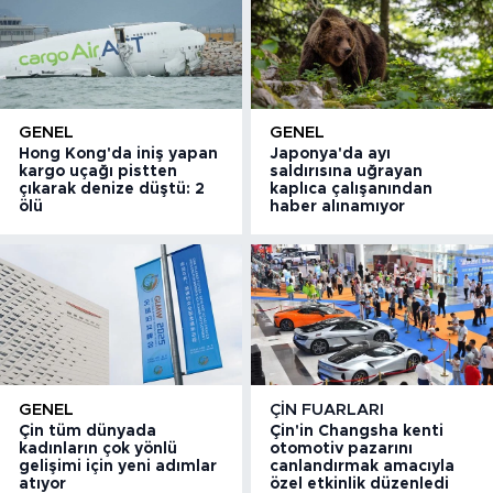
GENEL
GENEL
Hong Kong'da iniş yapan
Japonya'da ayı
kargo uçağı pistten
saldırısına uğrayan
çıkarak denize düştü: 2
kaplıca çalışanından
ölü
haber alınamıyor
GENEL
ÇIN FUARLARI
Çin tüm dünyada
Çin'in Changsha kenti
kadınların çok yönlü
otomotiv pazarını
gelişimi için yeni adımlar
canlandırmak amacıyla
atıyor
özel etkinlik düzenledi