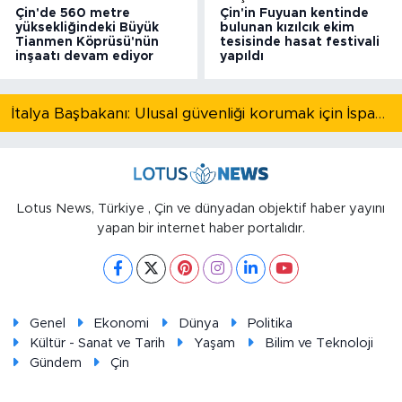
Çin'de 560 metre
Çin'in Fuyuan kentinde
yüksekliğindeki Büyük
bulunan kızılcık ekim
Tianmen Köprüsü'nün
tesisinde hasat festivali
inşaatı devam ediyor
yapıldı
İtalya Başbakanı: Ulusal güvenliği korumak için İspanya ile Schengen kapsamındaki serbest dolaşımı askıya alıyoruz
Lotus News, Türkiye , Çin ve dünyadan objektif haber yayını
yapan bir internet haber portalıdır.
Genel
Ekonomi
Dünya
Politika
Kültür - Sanat ve Tarih
Yaşam
Bilim ve Teknoloji
Gündem
Çin