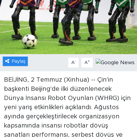
Gündem
Video
Sağlık
Foto Haber
Paylaş
-
+
A
A
Xinhua
BEİJİNG, 2 Temmuz (Xinhua) -- Çin'in
başkenti Beijing'de ilki düzenlenecek
Xinhua Türkiye
Dünya İnsansı Robot Oyunları (WHRG) için
Seyahat
yeni yarış etkinlikleri açıklandı. Ağustos
ayında gerçekleştirilecek organizasyon
kapsamında insansı robotlar dövüş
sanatları performansı, serbest dövüş ve