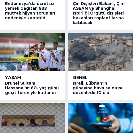
Endonezya'da ücretsiz
Çin Dışişleri Bakanı, Çin-
yemek dağıtan 833
ASEAN ve Shanghai
mutfak hijyen sorunları
İşbirliği Örgütü dışişleri
nedeniyle kapatıldı
bakanları toplantılarına
katılacak
YAŞAM
GENEL
Brunei Sultanı
İsrail, Lübnan'ın
Hassanal'ın 80. yaş günü
güneyine hava saldırısı
geçit töreniyle kutlandı
düzenledi: 10 ölü