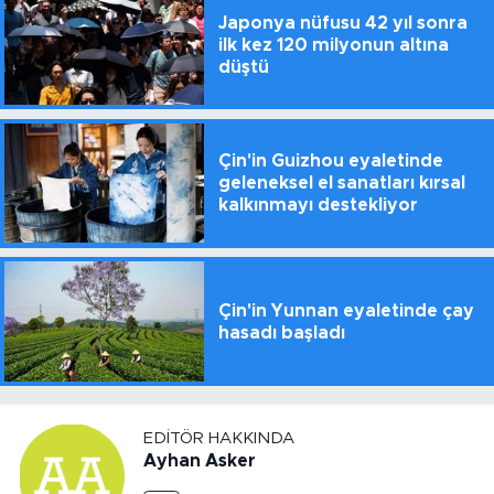
Japonya nüfusu 42 yıl sonra
ilk kez 120 milyonun altına
düştü
Çin'in Guizhou eyaletinde
geleneksel el sanatları kırsal
kalkınmayı destekliyor
Çin'in Yunnan eyaletinde çay
hasadı başladı
EDITÖR HAKKINDA
Ayhan Asker