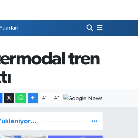
Fuarları
termodal tren
tı
-
+
A
A
ükleniyor...