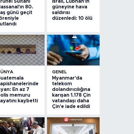
runei Sultanı
İsrail, Lübnan'ın
assanal'ın 80.
güneyine hava
aş günü geçit
saldırısı
öreniyle
düzenledi: 10 ölü
utlandı
DÜNYA
GENEL
uatemala
Myanmar'da
apishanelerinde
telekom
syan: En az 7
dolandırıcılığına
olis memuru
karışan 1.178 Çin
ayatını kaybetti
vatandaşı daha
Çin'e iade edildi