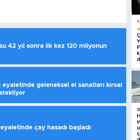
K
V
Ç
Y
u 42 yıl sonra ilk kez 120 milyonun
F
k
d
 eyaletinde geleneksel el sanatları kırsal
stekliyor
H
i
 eyaletinde çay hasadı başladı
u
ç
d