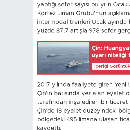
yaptığı sefer sayısı bu yılın Ocak
Körfez Liman Grubu'nun açıklam
intermodal trenleri Ocak ayında b
yüzde 87,7 artışla 978 sefer gerçe
Çin: Huangyan
uyarı niteliği 
İçeriği Görüntü
2017 yılında faaliyete giren Yeni
Çin'in batısında yer alan eyalet 
tarafından inşa edilen bir ticaret v
Çin'de 18 eyalet düzeyindeki böl
bölgedeki 495 limana ulaşan ticare
kaydetti.