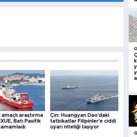
Ç
k
y
y
a
k amaçlı araştırma
Çin: Huangyan Dao'daki
XUE, Batı Pasifik
tatbikatlar Filipinler'e ciddi
 tamamladı
uyarı niteliği taşıyor