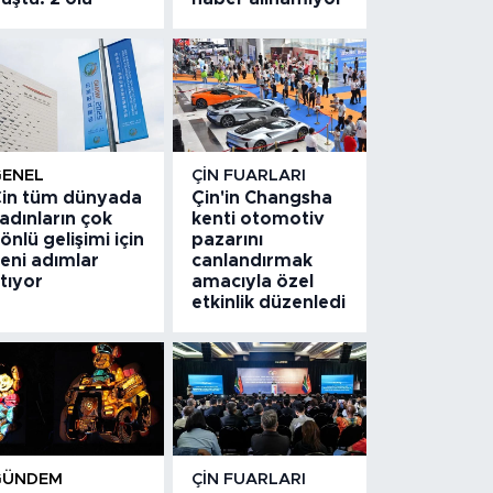
GENEL
ÇIN FUARLARI
in tüm dünyada
Çin'in Changsha
adınların çok
kenti otomotiv
önlü gelişimi için
pazarını
eni adımlar
canlandırmak
tıyor
amacıyla özel
etkinlik düzenledi
GÜNDEM
ÇIN FUARLARI