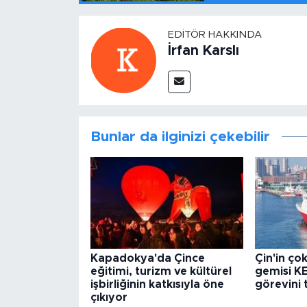
EDITÖR HAKKINDA
İrfan Karslı
Bunlar da ilginizi çekebilir
Kapadokya'da Çince
Çin'in ço
eğitimi, turizm ve kültürel
gemisi KE
işbirliğinin katkısıyla öne
görevini
çıkıyor