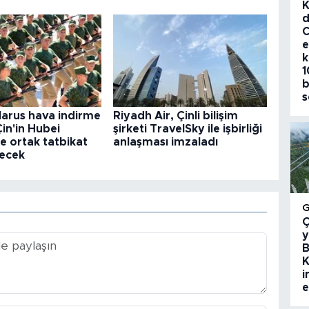
K
d
C
e
k
1
b
s
larus hava indirme
Riyadh Air, Çinli bilişim
 Çin'in Hubei
şirketi TravelSky ile işbirliği
e ortak tatbikat
anlaşması imzaladı
ecek
Ç
y
B
K
i
e