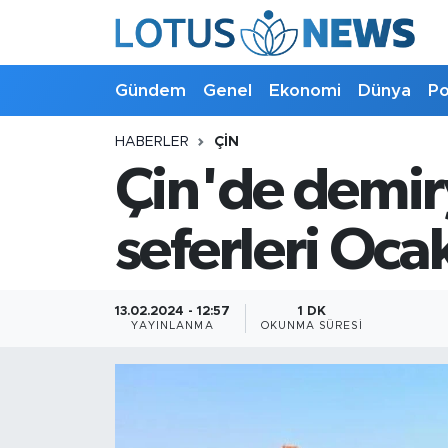
Genel
Gündem
Genel
Ekonomi
Dünya
Po
Ekonomi
HABERLER
ÇIN
Çin'de demir
Dünya
Politika
seferleri Oca
Kültür - Sanat ve Tarih
13.02.2024 - 12:57
1 DK
YAYINLANMA
OKUNMA SÜRESI
Yaşam
Bilim ve Teknoloji
Çin Fuarları