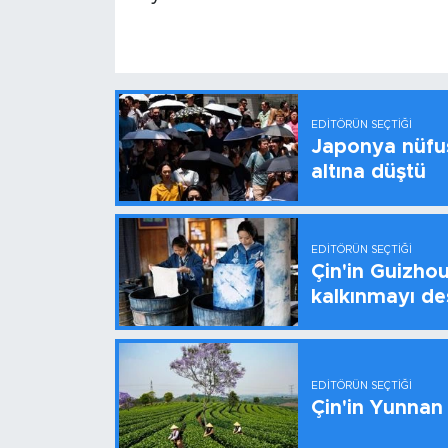
EDITÖRÜN SEÇTIĞI
Japonya nüfus
altına düştü
EDITÖRÜN SEÇTIĞI
Çin'in Guizhou
kalkınmayı de
EDITÖRÜN SEÇTIĞI
Çin'in Yunnan