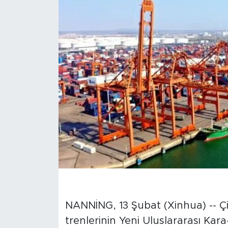
Gündem
Video
Sağlık
Foto Haber
Xinhua
Xinhua Türkiye
Seyahat
NANNİNG, 13 Şubat (Xinhua) -- Ç
trenlerinin Yeni Uluslararası Kar