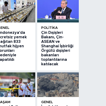
GENEL
POLITIKA
ndonezya'da
Çin Dışişleri
cretsiz yemek
Bakanı, Çin-
ağıtan 833
ASEAN ve
utfak hijyen
Shanghai İşbirliği
orunları
Örgütü dışişleri
edeniyle
bakanları
apatıldı
toplantılarına
katılacak
YAŞAM
GENEL