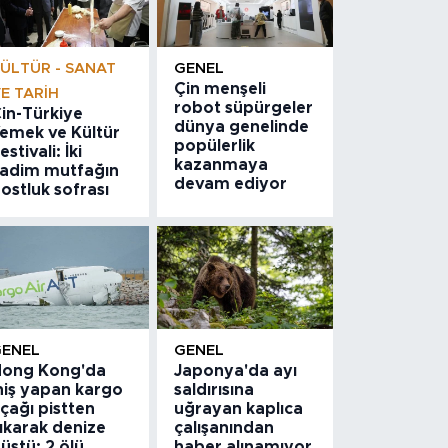
ÜLTÜR - SANAT
GENEL
Çin menşeli
E TARIH
robot süpürgeler
in-Türkiye
dünya genelinde
emek ve Kültür
popülerlik
estivali: İki
kazanmaya
adim mutfağın
devam ediyor
ostluk sofrası
GENEL
GENEL
ong Kong'da
Japonya'da ayı
niş yapan kargo
saldırısına
çağı pistten
uğrayan kaplıca
ıkarak denize
çalışanından
üştü: 2 ölü
haber alınamıyor