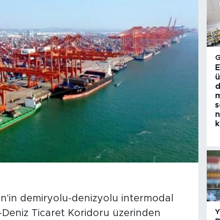
E
ü
d
m
s
n
k
in'in demiryolu-denizyolu intermodal
a-Deniz Ticaret Koridoru üzerinden