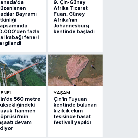
anada'da
9. Çin-Güney
üzenlenen
Afrika Ticaret
adılar Bayramı
Fuarı, Güney
tkinliği
Afrika'nın
apsamında
Johannesburg
0.000'den fazla
kentinde başladı
al kabağı feneri
ergilendi
GENEL
YAŞAM
in'de 560 metre
Çin'in Fuyuan
üksekliğindeki
kentinde bulunan
üyük Tianmen
kızılcık ekim
öprüsü'nün
tesisinde hasat
nşaatı devam
festivali yapıldı
diyor