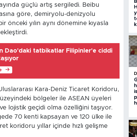
B
 ayında güçlü artış sergiledi. Beibu
H
y
asına göre, demiryolu-denizyolu
t
ir önceki yılın aynı dönemine kıyasla
k
kleştirdi.
 Dao'daki tatbikatlar Filipinler'e ciddi
taşıyor
le
G
h
 Uluslararası Kara-Deniz Ticaret Koridoru,
i
p
düzeyindeki bölgeler ile ASEAN üyeleri
h
e lojistik geçidi olma özelliğini taşıyor.
gede 70 kenti kapsayan ve 120 ülke ile
t koridoru yıllar içinde hızlı gelişme