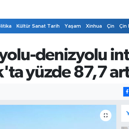
litika
Kültür Sanat Tarih
Yaşam
Xinhua
Çin
Çin 
yolu-denizyolu in
k'ta yüzde 87,7 art
Y