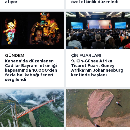
atıyor
özel etkinlik düzenledi
GÜNDEM
ÇIN FUARLARI
Kanada'da düzenlenen
9. Çin-Güney Afrika
Cadılar Bayramı etkinliği
Ticaret Fuarı, Güney
kapsamında 10.000'den
Afrika'nın Johannesburg
fazla bal kabağı feneri
kentinde başladı
sergilendi