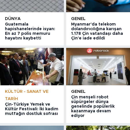
DÜNYA
GENEL
Guatemala
Myanmar'da telekom
hapishanelerinde isyan:
dolandırıcılığına karışan
En az 7 polis memuru
1.178 Çin vatandaşı daha
hayatını kaybetti
Çin'e iade edildi
KÜLTÜR - SANAT VE
GENEL
Çin menşeli robot
TARIH
süpürgeler dünya
Çin-Türkiye Yemek ve
genelinde popülerlik
Kültür Festivali: İki kadim
kazanmaya devam
mutfağın dostluk sofrası
ediyor