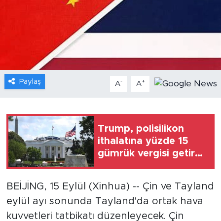
Gündem
Video
Sağlık
Paylaş
-
+
A
A
Foto Haber
Xinhua
Trump, polisilikon
ithalatına yüzde 15
Xinhua Türkiye
gümrük vergisi getiren
başkanlık
Seyahat
kararnamesini
BEİJİNG, 15 Eylül (Xinhua) -- Çin ve Tayland
imzaladı
eylül ayı sonunda Tayland'da ortak hava
kuvvetleri tatbikatı düzenleyecek. Çin