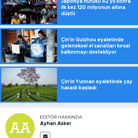
Japonya nüfusu 42 yıl sonra
ilk kez 120 milyonun altına
düştü
Çin'in Guizhou eyaletinde
geleneksel el sanatları kırsal
kalkınmayı destekliyor
Çin'in Yunnan eyaletinde çay
hasadı başladı
EDITÖR HAKKINDA
Ayhan Asker