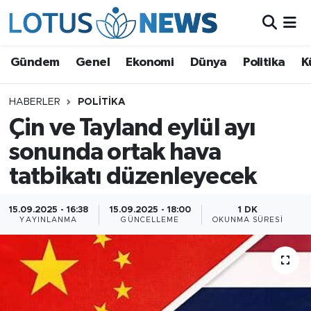
Genel
Gündem
Genel
Ekonomi
Dünya
Politika
K
Ekonomi
HABERLER
POLITIKA
Çin ve Tayland eylül ayı
Dünya
sonunda ortak hava
Politika
tatbikatı düzenleyecek
Kültür - Sanat ve Tarih
15.09.2025 - 16:38
15.09.2025 - 18:00
1 DK
YAYINLANMA
GÜNCELLEME
OKUNMA SÜRESI
Yaşam
Bilim ve Teknoloji
Çin Fuarları