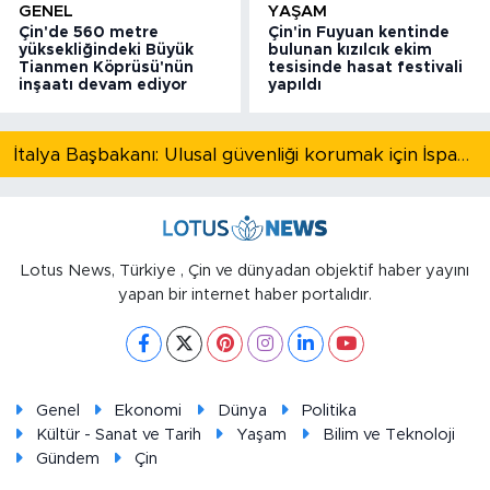
GENEL
YAŞAM
Çin'de 560 metre
Çin'in Fuyuan kentinde
yüksekliğindeki Büyük
bulunan kızılcık ekim
Tianmen Köprüsü'nün
tesisinde hasat festivali
inşaatı devam ediyor
yapıldı
İtalya Başbakanı: Ulusal güvenliği korumak için İspanya ile Schengen kapsamındaki serbest dolaşımı askıya alıyoruz
Lotus News, Türkiye , Çin ve dünyadan objektif haber yayını
yapan bir internet haber portalıdır.
Genel
Ekonomi
Dünya
Politika
Kültür - Sanat ve Tarih
Yaşam
Bilim ve Teknoloji
Gündem
Çin