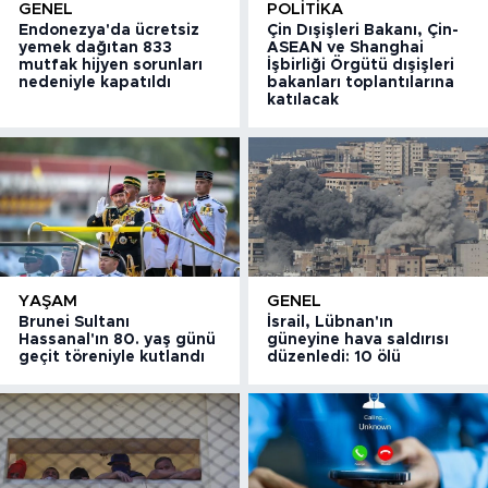
GENEL
POLITIKA
Endonezya'da ücretsiz
Çin Dışişleri Bakanı, Çin-
yemek dağıtan 833
ASEAN ve Shanghai
mutfak hijyen sorunları
İşbirliği Örgütü dışişleri
nedeniyle kapatıldı
bakanları toplantılarına
katılacak
YAŞAM
GENEL
Brunei Sultanı
İsrail, Lübnan'ın
Hassanal'ın 80. yaş günü
güneyine hava saldırısı
geçit töreniyle kutlandı
düzenledi: 10 ölü