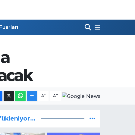
Fuarları
da
tacak
-
+
A
A
ükleniyor...