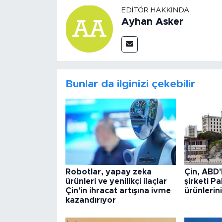
EDITÖR HAKKINDA
Ayhan Asker
Bunlar da ilginizi çekebilir
Robotlar, yapay zeka
Çin, ABD'l
ürünleri ve yenilikçi ilaçlar
şirketi P
Çin'in ihracat artışına ivme
ürünlerin
kazandırıyor