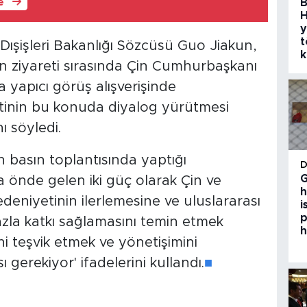
B
le
H
y
t
 Dışişleri Bakanlığı Sözcüsü Guo Jiakun,
k
 ziyareti sırasında Çin Cumhurbaşkanı
a yapıcı görüş alışverişinde
tinin bu konuda diyalog yürütmesi
 söyledi.
 basın toplantısında yaptığı
G
 önde gelen iki güç olarak Çin ve
h
eniyetinin ilerlemesine ve uluslararası
i
p
zla katkı sağlamasını temin etmek
h
i teşvik etmek ve yönetişimini
ı gerekiyor' ifadelerini kullandı.
■