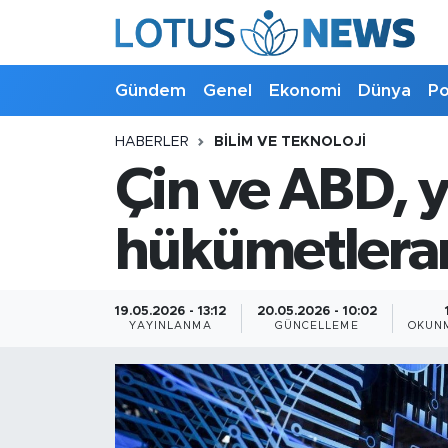
Genel
Gündem
Genel
Ekonomi
Dünya
Po
Ekonomi
HABERLER
BILIM VE TEKNOLOJI
Çin ve ABD, 
Dünya
Politika
hükümetlerar
Kültür - Sanat ve Tarih
19.05.2026 - 13:12
20.05.2026 - 10:02
YAYINLANMA
GÜNCELLEME
OKUNM
Yaşam
Bilim ve Teknoloji
Çin Fuarları