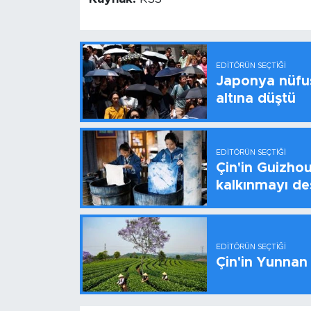
EDITÖRÜN SEÇTIĞI
Japonya nüfus
altına düştü
EDITÖRÜN SEÇTIĞI
Çin'in Guizhou
kalkınmayı de
EDITÖRÜN SEÇTIĞI
Çin'in Yunnan