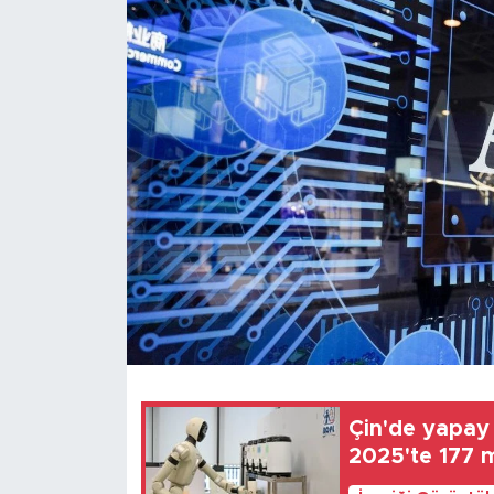
Gündem
Video
Sağlık
Foto Haber
Xinhua
Xinhua Türkiye
Seyahat
Çin'de yapay
2025'te 177 m