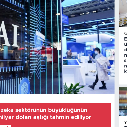
E
ü
d
m
s
n
k
 zeka sektörünün büyüklüğünün
ilyar doları aştığı tahmin ediliyor