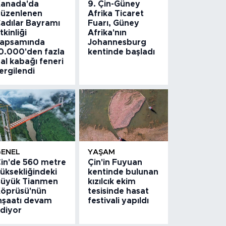
anada'da
9. Çin-Güney
üzenlenen
Afrika Ticaret
adılar Bayramı
Fuarı, Güney
tkinliği
Afrika'nın
apsamında
Johannesburg
0.000'den fazla
kentinde başladı
al kabağı feneri
ergilendi
GENEL
YAŞAM
in'de 560 metre
Çin'in Fuyuan
üksekliğindeki
kentinde bulunan
üyük Tianmen
kızılcık ekim
öprüsü'nün
tesisinde hasat
nşaatı devam
festivali yapıldı
diyor