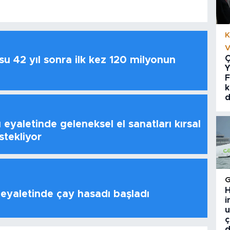
K
V
Ç
u 42 yıl sonra ilk kez 120 milyonun
Y
F
k
d
 eyaletinde geleneksel el sanatları kırsal
stekliyor
H
 eyaletinde çay hasadı başladı
i
u
ç
d