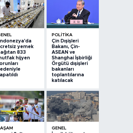
GENEL
POLITIKA
ndonezya'da
Çin Dışişleri
cretsiz yemek
Bakanı, Çin-
ağıtan 833
ASEAN ve
utfak hijyen
Shanghai İşbirliği
orunları
Örgütü dışişleri
edeniyle
bakanları
apatıldı
toplantılarına
katılacak
YAŞAM
GENEL