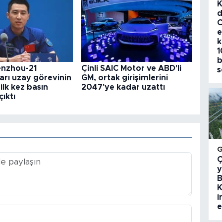
K
d
C
e
k
1
b
enzhou-21
Çinli SAIC Motor ve ABD'li
s
arı uzay görevinin
GM, ortak girişimlerini
ilk kez basın
2047'ye kadar uzattı
çıktı
Ç
y
B
K
i
e