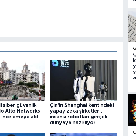
Ç
k
y
y
a
i siber güvenlik
Çin'in Shanghai kentindeki
alo Alto Networks
yapay zeka şirketleri,
i incelemeye aldı
insansı robotları gerçek
dünyaya hazırlıyor