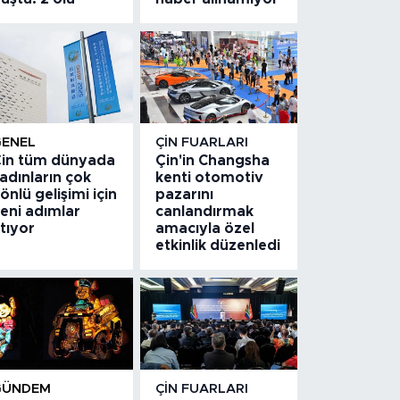
GENEL
ÇIN FUARLARI
in tüm dünyada
Çin'in Changsha
adınların çok
kenti otomotiv
önlü gelişimi için
pazarını
eni adımlar
canlandırmak
tıyor
amacıyla özel
etkinlik düzenledi
GÜNDEM
ÇIN FUARLARI