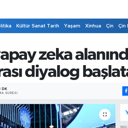
litika
Kültür Sanat Tarih
Yaşam
Xinhua
Çin
Çin 
yapay zeka alanın
ası diyalog başla
1 DK
A SÜRESI
Y