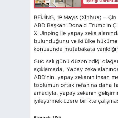
İçeriği Görüntü
BEİJİNG, 19 Mayıs (Xinhua) -- Çin
ABD Başkanı Donald Trump'ın Çin
Xi Jinping ile yapay zeka alanınd
bulunduğunu ve iki ülke hüküme
konusunda mutabakata varıldığını
Guo salı günü düzenlediği olağan
açıklamada, 'Yapay zeka alanında
ABD'nin, yapay zekanın insan med
toplumun ortak refahına daha fa
amacıyla, yapay zekanın gelişimin
iyileştirmek üzere birlikte çalışmas
Kaynak:
RSS