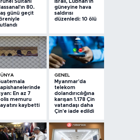
runei Sultanı
İsrail, Lübnan'ın
assanal'ın 80.
güneyine hava
aş günü geçit
saldırısı
öreniyle
düzenledi: 10 ölü
utlandı
DÜNYA
GENEL
uatemala
Myanmar'da
apishanelerinde
telekom
syan: En az 7
dolandırıcılığına
olis memuru
karışan 1.178 Çin
ayatını kaybetti
vatandaşı daha
Çin'e iade edildi