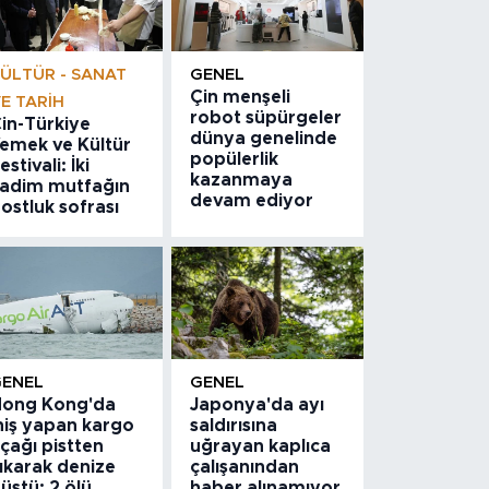
ÜLTÜR - SANAT
GENEL
Çin menşeli
E TARIH
robot süpürgeler
in-Türkiye
dünya genelinde
emek ve Kültür
popülerlik
estivali: İki
kazanmaya
adim mutfağın
devam ediyor
ostluk sofrası
GENEL
GENEL
ong Kong'da
Japonya'da ayı
niş yapan kargo
saldırısına
çağı pistten
uğrayan kaplıca
ıkarak denize
çalışanından
üştü: 2 ölü
haber alınamıyor