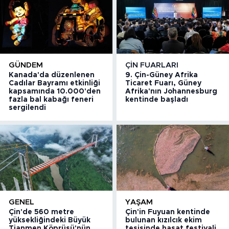
GÜNDEM
ÇIN FUARLARI
Kanada'da düzenlenen
9. Çin-Güney Afrika
Cadılar Bayramı etkinliği
Ticaret Fuarı, Güney
kapsamında 10.000'den
Afrika'nın Johannesburg
fazla bal kabağı feneri
kentinde başladı
sergilendi
GENEL
YAŞAM
Çin'de 560 metre
Çin'in Fuyuan kentinde
yüksekliğindeki Büyük
bulunan kızılcık ekim
Tianmen Köprüsü'nün
tesisinde hasat festivali