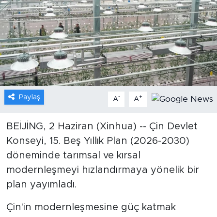
Gündem
Video
Sağlık
Foto Haber
Paylaş
-
+
A
A
Xinhua
BEİJİNG, 2 Haziran (Xinhua) -- Çin Devlet
Konseyi, 15. Beş Yıllık Plan (2026-2030)
Xinhua Türkiye
döneminde tarımsal ve kırsal
Seyahat
modernleşmeyi hızlandırmaya yönelik bir
plan yayımladı.
Çin'in modernleşmesine güç katmak