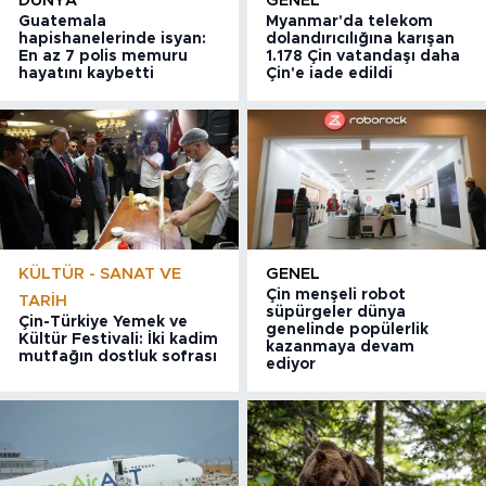
DÜNYA
GENEL
Guatemala
Myanmar'da telekom
hapishanelerinde isyan:
dolandırıcılığına karışan
En az 7 polis memuru
1.178 Çin vatandaşı daha
hayatını kaybetti
Çin'e iade edildi
KÜLTÜR - SANAT VE
GENEL
Çin menşeli robot
TARIH
süpürgeler dünya
Çin-Türkiye Yemek ve
genelinde popülerlik
Kültür Festivali: İki kadim
kazanmaya devam
mutfağın dostluk sofrası
ediyor