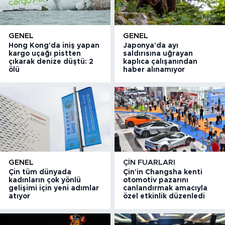
GENEL
GENEL
Hong Kong'da iniş yapan
Japonya'da ayı
kargo uçağı pistten
saldırısına uğrayan
çıkarak denize düştü: 2
kaplıca çalışanından
ölü
haber alınamıyor
GENEL
ÇIN FUARLARI
Çin tüm dünyada
Çin'in Changsha kenti
kadınların çok yönlü
otomotiv pazarını
gelişimi için yeni adımlar
canlandırmak amacıyla
atıyor
özel etkinlik düzenledi