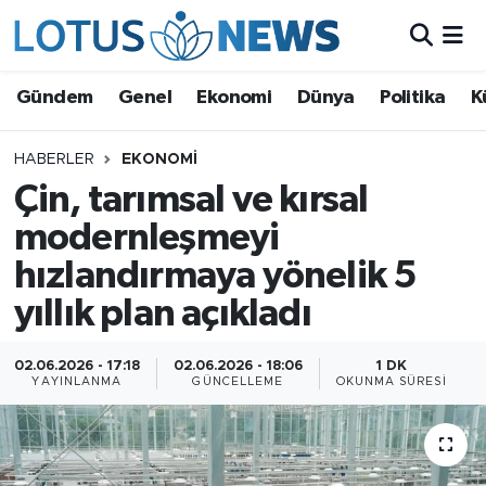
Genel
Gündem
Genel
Ekonomi
Dünya
Politika
K
Ekonomi
HABERLER
EKONOMI
Çin, tarımsal ve kırsal
Dünya
modernleşmeyi
Politika
hızlandırmaya yönelik 5
Kültür - Sanat ve Tarih
yıllık plan açıkladı
Yaşam
02.06.2026 - 17:18
02.06.2026 - 18:06
1 DK
YAYINLANMA
GÜNCELLEME
OKUNMA SÜRESI
Bilim ve Teknoloji
Çin Fuarları