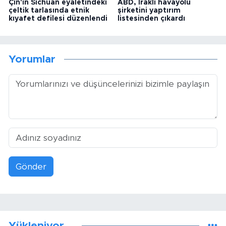
Çin'in Sichuan eyaletindeki
ABD, Iraklı havayolu
çeltik tarlasında etnik
şirketini yaptırım
kıyafet defilesi düzenlendi
listesinden çıkardı
Yorumlar
Gönder
Yükleniyor...