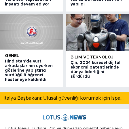
inşaatı devam ediyor
yapıldı
GENEL
BILIM VE TEKNOLOJI
Hindistan'da yurt
Çin, 2024 küresel dijital
arkadaşlarının uyurken
ekonomi patentlerinde
gözlerine yapıştırıcı
dünya liderliğini
sürdüğü 8 öğrenci
sürdürdü
hastaneye kaldırıldı
İtalya Başbakanı: Ulusal güvenliği korumak için İspanya ile Schengen kapsamındaki serbest dolaşımı askıya alıyoruz
Lotus News, Türkiye , Çin ve dünyadan objektif haber yayını