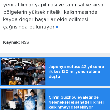
yeni atılımlar yapılması ve tarımsal ve kırsal
bölgelerin yüksek nitelikli kalkınmasında
kayda değer başarılar elde edilmesi
çağrısında bulunuyor.
■
Kaynak:
RSS
Japonya nüfusu 42 yıl sonra
ilk kez 120 milyonun altına
düştü
Çin'in Guizhou eyaletinde
geleneksel el sanatları kırsal
kalkınmayı destekliyor