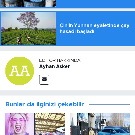
Çin'in Yunnan eyaletinde çay
hasadı başladı
EDITÖR HAKKINDA
Ayhan Asker
Bunlar da ilginizi çekebilir