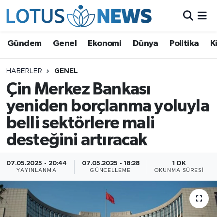
Genel
Gündem
Genel
Ekonomi
Dünya
Politika
K
Ekonomi
HABERLER
GENEL
Çin Merkez Bankası
Dünya
yeniden borçlanma yoluyla
Politika
belli sektörlere mali
Kültür - Sanat ve Tarih
desteğini artıracak
Yaşam
07.05.2025 - 20:44
07.05.2025 - 18:28
1 DK
YAYINLANMA
GÜNCELLEME
OKUNMA SÜRESI
Bilim ve Teknoloji
Çin Fuarları