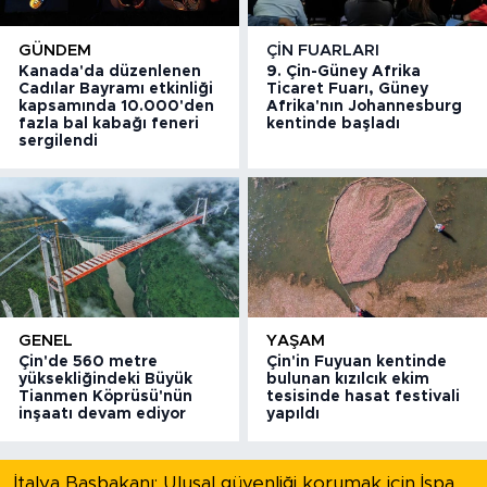
GÜNDEM
ÇIN FUARLARI
Kanada'da düzenlenen
9. Çin-Güney Afrika
Cadılar Bayramı etkinliği
Ticaret Fuarı, Güney
kapsamında 10.000'den
Afrika'nın Johannesburg
fazla bal kabağı feneri
kentinde başladı
sergilendi
GENEL
YAŞAM
Çin'de 560 metre
Çin'in Fuyuan kentinde
yüksekliğindeki Büyük
bulunan kızılcık ekim
Tianmen Köprüsü'nün
tesisinde hasat festivali
inşaatı devam ediyor
yapıldı
İtalya Başbakanı: Ulusal güvenliği korumak için İspanya ile Schengen kapsamındaki serbest dolaşımı askıya alıyoruz