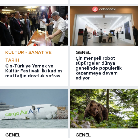
KÜLTÜR - SANAT VE
GENEL
Çin menşeli robot
TARIH
süpürgeler dünya
Çin-Türkiye Yemek ve
genelinde popülerlik
Kültür Festivali: İki kadim
kazanmaya devam
mutfağın dostluk sofrası
ediyor
GENEL
GENEL