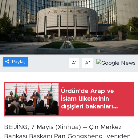
Gündem
Video
Sağlık
Foto Haber
Paylaş
-
+
A
A
Xinhua
Xinhua Türkiye
Ürdün'de Arap ve
İslam ülkelerinin
Seyahat
dışişleri bakanları
İsrail'in politikalarını
kınadı
BEİJİNG, 7 Mayıs (Xinhua) -- Çin Merkez
Bankası Başkanı Pan Gongsheng, yeniden