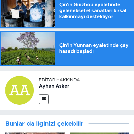
Çin'in Guizhou eyaletinde
geleneksel el sanatları kırsal
kalkınmayı destekliyor
Çin'in Yunnan eyaletinde çay
hasadı başladı
EDITÖR HAKKINDA
Ayhan Asker
Bunlar da ilginizi çekebilir