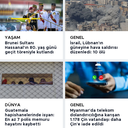
YAŞAM
GENEL
Brunei Sultanı
İsrail, Lübnan'ın
Hassanal'ın 80. yaş günü
güneyine hava saldırısı
geçit töreniyle kutlandı
düzenledi: 10 ölü
DÜNYA
GENEL
Guatemala
Myanmar'da telekom
hapishanelerinde isyan:
dolandırıcılığına karışan
En az 7 polis memuru
1.178 Çin vatandaşı daha
hayatını kaybetti
Çin'e iade edildi