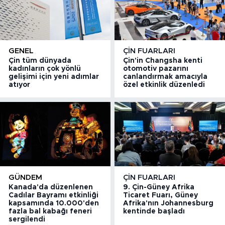
GENEL
ÇIN FUARLARI
Çin tüm dünyada
Çin'in Changsha kenti
kadınların çok yönlü
otomotiv pazarını
gelişimi için yeni adımlar
canlandırmak amacıyla
atıyor
özel etkinlik düzenledi
GÜNDEM
ÇIN FUARLARI
Kanada'da düzenlenen
9. Çin-Güney Afrika
Cadılar Bayramı etkinliği
Ticaret Fuarı, Güney
kapsamında 10.000'den
Afrika'nın Johannesburg
fazla bal kabağı feneri
kentinde başladı
sergilendi