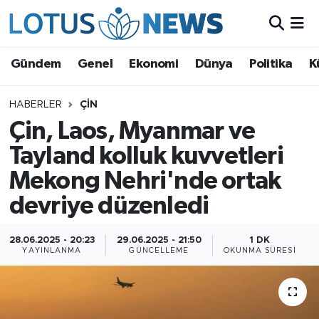
Genel
Gündem
Genel
Ekonomi
Dünya
Politika
K
Ekonomi
HABERLER
ÇIN
Çin, Laos, Myanmar ve
Dünya
Tayland kolluk kuvvetleri
Politika
Mekong Nehri'nde ortak
Kültür - Sanat ve Tarih
devriye düzenledi
Yaşam
28.06.2025 - 20:23
29.06.2025 - 21:50
1 DK
YAYINLANMA
GÜNCELLEME
OKUNMA SÜRESI
Bilim ve Teknoloji
Çin Fuarları