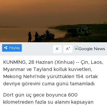
Gündem
Video
Sağlık
Foto Haber
Paylaş
-
+
A
A
Xinhua
KUNMİNG, 28 Haziran (Xinhua) -- Çin, Laos,
Myanmar ve Tayland kolluk kuvvetleri,
Xinhua Türkiye
Mekong Nehri'nde yürüttükleri 154. ortak
Seyahat
devriye görevini cuma günü tamamladı.
Dört gün üç gece boyunca 600
kilometreden fazla su alanını kapsayan