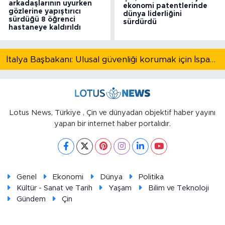
arkadaşlarının uyurken
ekonomi patentlerinde
gözlerine yapıştırıcı
dünya liderliğini
sürdüğü 8 öğrenci
sürdürdü
hastaneye kaldırıldı
İtalya Başbakanı: Ulusal güvenliği korumak için İspanya ile Schengen kapsamındaki serbest dolaşımı askıya alıyoruz
Lotus News, Türkiye , Çin ve dünyadan objektif haber yayını
yapan bir internet haber portalıdır.
Genel
Ekonomi
Dünya
Politika
Kültür - Sanat ve Tarih
Yaşam
Bilim ve Teknoloji
Gündem
Çin