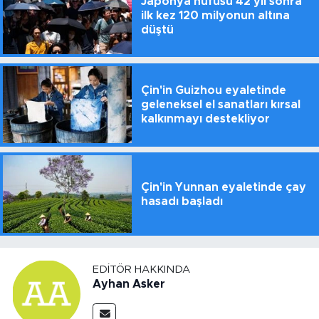
Japonya nüfusu 42 yıl sonra
ilk kez 120 milyonun altına
düştü
Çin'in Guizhou eyaletinde
geleneksel el sanatları kırsal
kalkınmayı destekliyor
Çin'in Yunnan eyaletinde çay
hasadı başladı
EDITÖR HAKKINDA
Ayhan Asker