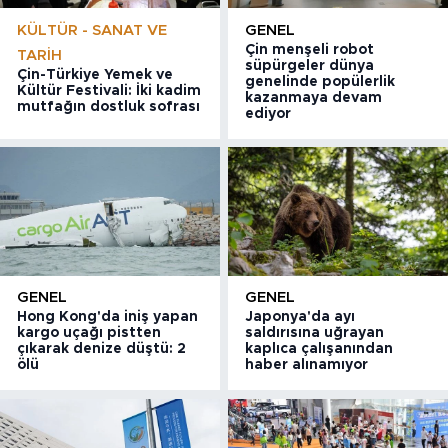
KÜLTÜR - SANAT VE
GENEL
Çin menşeli robot
TARIH
süpürgeler dünya
Çin-Türkiye Yemek ve
genelinde popülerlik
Kültür Festivali: İki kadim
kazanmaya devam
mutfağın dostluk sofrası
ediyor
GENEL
GENEL
Hong Kong'da iniş yapan
Japonya'da ayı
kargo uçağı pistten
saldırısına uğrayan
çıkarak denize düştü: 2
kaplıca çalışanından
ölü
haber alınamıyor