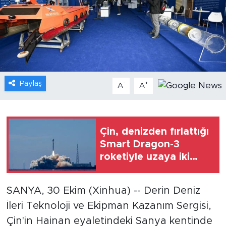
Gündem
Video
Sağlık
Paylaş
-
+
A
A
Foto Haber
Xinhua
Çin, denizden fırlattığı
Smart Dragon-3
Xinhua Türkiye
roketiyle uzaya iki
uydu gönderdi
Seyahat
SANYA, 30 Ekim (Xinhua) -- Derin Deniz
İleri Teknoloji ve Ekipman Kazanım Sergisi,
Çin'in Hainan eyaletindeki Sanya kentinde