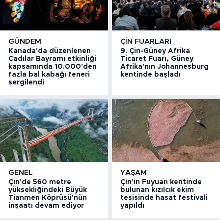
GÜNDEM
ÇIN FUARLARI
Kanada'da düzenlenen
9. Çin-Güney Afrika
Cadılar Bayramı etkinliği
Ticaret Fuarı, Güney
kapsamında 10.000'den
Afrika'nın Johannesburg
fazla bal kabağı feneri
kentinde başladı
sergilendi
GENEL
YAŞAM
Çin'de 560 metre
Çin'in Fuyuan kentinde
yüksekliğindeki Büyük
bulunan kızılcık ekim
Tianmen Köprüsü'nün
tesisinde hasat festivali
inşaatı devam ediyor
yapıldı