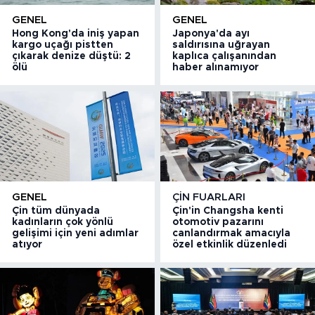
GENEL
GENEL
Hong Kong'da iniş yapan
Japonya'da ayı
kargo uçağı pistten
saldırısına uğrayan
çıkarak denize düştü: 2
kaplıca çalışanından
ölü
haber alınamıyor
GENEL
ÇIN FUARLARI
Çin tüm dünyada
Çin'in Changsha kenti
kadınların çok yönlü
otomotiv pazarını
gelişimi için yeni adımlar
canlandırmak amacıyla
atıyor
özel etkinlik düzenledi