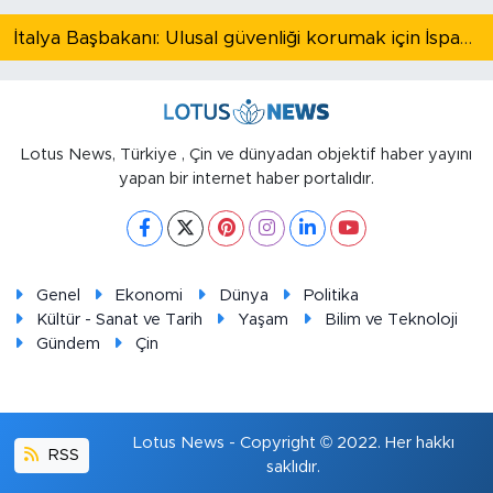
İtalya Başbakanı: Ulusal güvenliği korumak için İspanya ile Schengen kapsamındaki serbest dolaşımı askıya alıyoruz
Lotus News, Türkiye , Çin ve dünyadan objektif haber yayını
yapan bir internet haber portalıdır.
Genel
Ekonomi
Dünya
Politika
Kültür - Sanat ve Tarih
Yaşam
Bilim ve Teknoloji
Gündem
Çin
Lotus News - Copyright © 2022. Her hakkı
RSS
saklıdır.