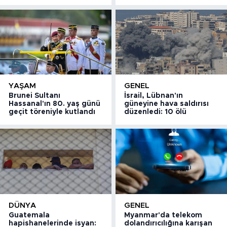
YAŞAM
GENEL
Brunei Sultanı
İsrail, Lübnan'ın
Hassanal'ın 80. yaş günü
güneyine hava saldırısı
geçit töreniyle kutlandı
düzenledi: 10 ölü
DÜNYA
GENEL
Guatemala
Myanmar'da telekom
hapishanelerinde isyan:
dolandırıcılığına karışan