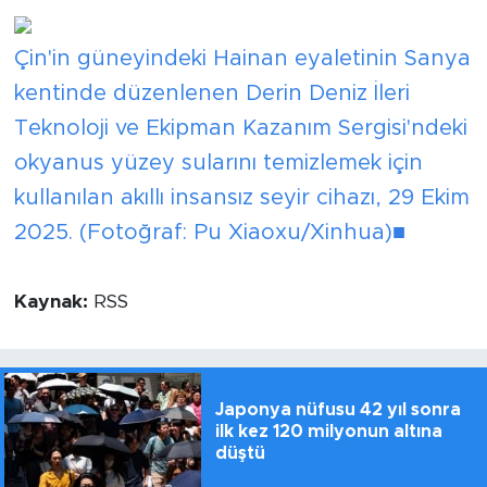
Çin'in güneyindeki Hainan eyaletinin Sanya
kentinde düzenlenen Derin Deniz İleri
Teknoloji ve Ekipman Kazanım Sergisi'ndeki
okyanus yüzey sularını temizlemek için
kullanılan akıllı insansız seyir cihazı, 29 Ekim
2025. (Fotoğraf: Pu Xiaoxu/Xinhua)■
Kaynak:
RSS
Japonya nüfusu 42 yıl sonra
ilk kez 120 milyonun altına
düştü