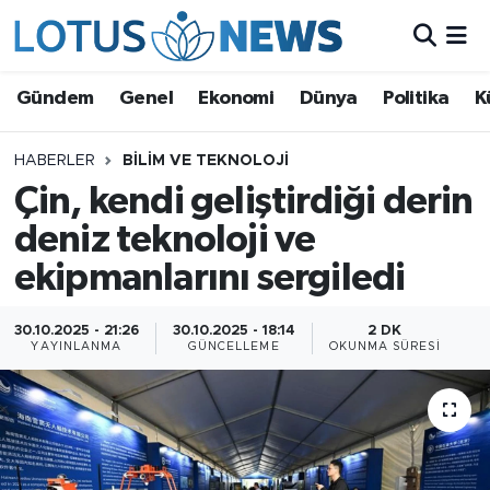
Genel
Gündem
Genel
Ekonomi
Dünya
Politika
K
Ekonomi
HABERLER
BILIM VE TEKNOLOJI
Çin, kendi geliştirdiği derin
Dünya
deniz teknoloji ve
Politika
ekipmanlarını sergiledi
Kültür - Sanat ve Tarih
30.10.2025 - 21:26
30.10.2025 - 18:14
2 DK
YAYINLANMA
GÜNCELLEME
OKUNMA SÜRESI
Yaşam
Bilim ve Teknoloji
Çin Fuarları