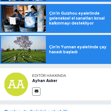
Çin'in Guizhou eyaletinde
geleneksel el sanatları kırsal
kalkınmayı destekliyor
Çin'in Yunnan eyaletinde çay
hasadı başladı
EDITÖR HAKKINDA
Ayhan Asker