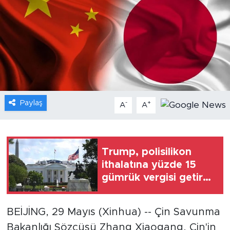
Gündem
Video
Sağlık
Foto Haber
Paylaş
-
+
A
A
Xinhua
Xinhua Türkiye
Trump, polisilikon
ithalatına yüzde 15
Seyahat
gümrük vergisi getiren
başkanlık
kararnamesini
BEİJİNG, 29 Mayıs (Xinhua) -- Çin Savunma
imzaladı
Bakanlığı Sözcüsü Zhang Xiaogang, Çin'in