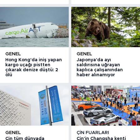
GENEL
GENEL
Hong Kong'da iniş yapan
Japonya'da ayı
kargo uçağı pistten
saldırısına uğrayan
çıkarak denize düştü: 2
kaplıca çalışanından
ölü
haber alınamıyor
GENEL
ÇIN FUARLARI
Çin tüm dünyada
Çin'in Changsha kenti