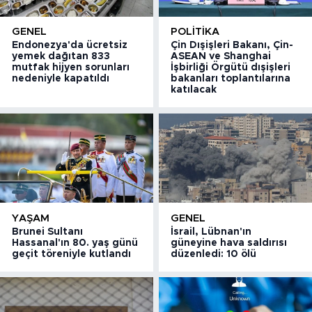
GENEL
POLITIKA
Endonezya'da ücretsiz
Çin Dışişleri Bakanı, Çin-
yemek dağıtan 833
ASEAN ve Shanghai
mutfak hijyen sorunları
İşbirliği Örgütü dışişleri
nedeniyle kapatıldı
bakanları toplantılarına
katılacak
YAŞAM
GENEL
Brunei Sultanı
İsrail, Lübnan'ın
Hassanal'ın 80. yaş günü
güneyine hava saldırısı
geçit töreniyle kutlandı
düzenledi: 10 ölü