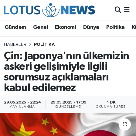
Genel
Gündem
Genel
Ekonomi
Dünya
Politika
K
Ekonomi
HABERLER
POLITIKA
Çin: Japonya'nın ülkemizin
Dünya
askeri gelişimiyle ilgili
Politika
sorumsuz açıklamaları
Kültür - Sanat ve Tarih
kabul edilemez
Yaşam
29.05.2025 - 22:24
29.05.2025 - 17:39
1 DK
YAYINLANMA
GÜNCELLEME
OKUNMA SÜRESI
Bilim ve Teknoloji
Çin Fuarları