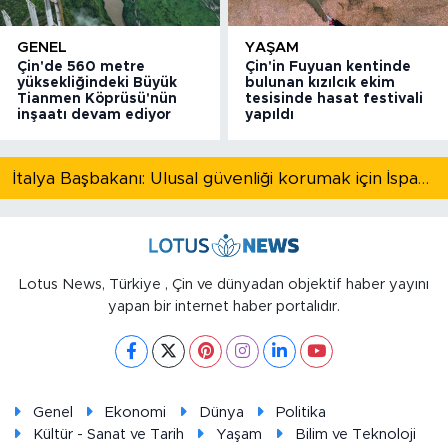
GENEL
YAŞAM
Çin'de 560 metre
Çin'in Fuyuan kentinde
yüksekliğindeki Büyük
bulunan kızılcık ekim
Tianmen Köprüsü'nün
tesisinde hasat festivali
inşaatı devam ediyor
yapıldı
İtalya Başbakanı: Ulusal güvenliği korumak için İspanya ile Schengen kapsamındaki serbest dolaşımı askıya alıyoruz
Lotus News, Türkiye , Çin ve dünyadan objektif haber yayını
yapan bir internet haber portalıdır.
Genel
Ekonomi
Dünya
Politika
Kültür - Sanat ve Tarih
Yaşam
Bilim ve Teknoloji