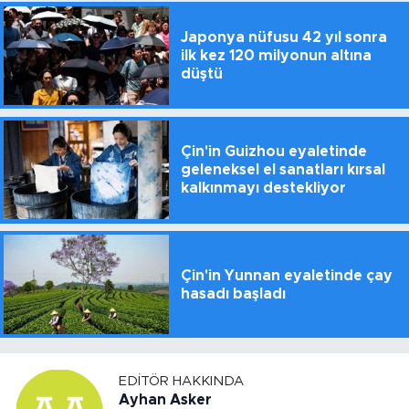
Japonya nüfusu 42 yıl sonra
ilk kez 120 milyonun altına
düştü
Çin'in Guizhou eyaletinde
geleneksel el sanatları kırsal
kalkınmayı destekliyor
Çin'in Yunnan eyaletinde çay
hasadı başladı
EDITÖR HAKKINDA
Ayhan Asker