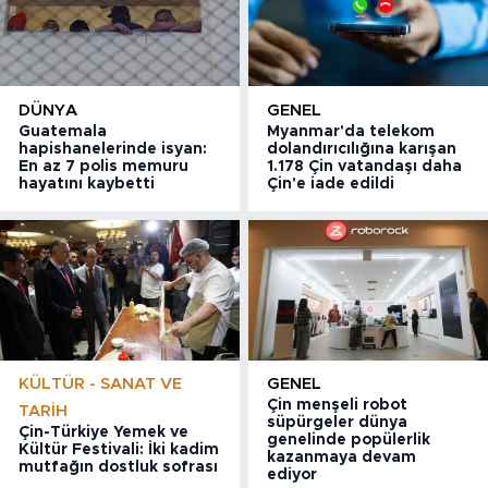
DÜNYA
GENEL
Guatemala
Myanmar'da telekom
hapishanelerinde isyan:
dolandırıcılığına karışan
En az 7 polis memuru
1.178 Çin vatandaşı daha
hayatını kaybetti
Çin'e iade edildi
KÜLTÜR - SANAT VE
GENEL
Çin menşeli robot
TARIH
süpürgeler dünya
Çin-Türkiye Yemek ve
genelinde popülerlik
Kültür Festivali: İki kadim
kazanmaya devam
mutfağın dostluk sofrası
ediyor