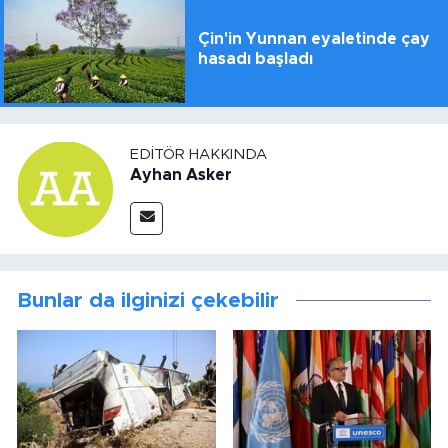
Çin'in Yunnan eyaletinde çay
hasadı başladı
EDITÖR HAKKINDA
Ayhan Asker
Bunlar da ilginizi çekebilir