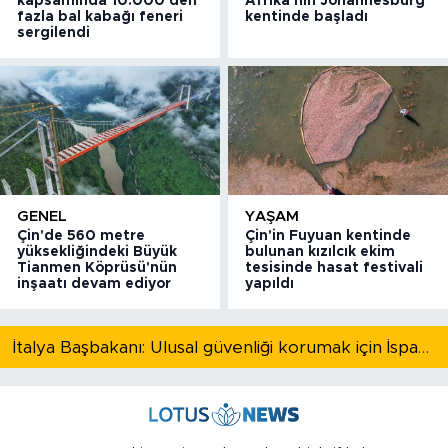
kapsamında 10.000'den
Afrika'nın Johannesburg
fazla bal kabağı feneri
kentinde başladı
sergilendi
GENEL
YAŞAM
Çin'de 560 metre
Çin'in Fuyuan kentinde
yüksekliğindeki Büyük
bulunan kızılcık ekim
Tianmen Köprüsü'nün
tesisinde hasat festivali
inşaatı devam ediyor
yapıldı
İtalya Başbakanı: Ulusal güvenliği korumak için İspanya ile Schengen kapsamındaki serbest dolaşımı askıya alıyoruz