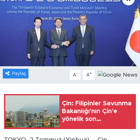
Gündem
Video
Sağlık
Foto Haber
Paylaş
-
+
Xinhua
A
A
Xinhua Türkiye
Çin: Filipinler Savunma
Seyahat
Bakanlığı'nın Çin'e
yönelik son
açıklamalarını
kınıyoruz
TOKYO, 2 Temmuz (Xinhua) -- Çin-