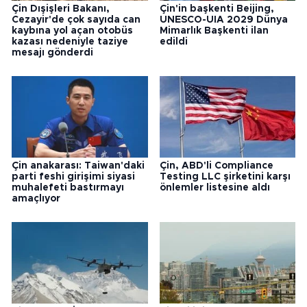
Çin Dışişleri Bakanı,
Çin'in başkenti Beijing,
Cezayir'de çok sayıda can
UNESCO-UIA 2029 Dünya
kaybına yol açan otobüs
Mimarlık Başkenti ilan
kazası nedeniyle taziye
edildi
mesajı gönderdi
Çin anakarası: Taiwan'daki
Çin, ABD'li Compliance
parti feshi girişimi siyasi
Testing LLC şirketini karşı
muhalefeti bastırmayı
önlemler listesine aldı
amaçlıyor