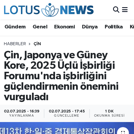
Genel
Gündem
Genel
Ekonomi
Dünya
Politika
K
Ekonomi
HABERLER
ÇIN
Çin, Japonya ve Güney
Dünya
Kore, 2025 Üçlü İşbirliği
Politika
Forumu'nda işbirliğini
Kültür - Sanat ve Tarih
güçlendirmenin önemini
vurguladı
Yaşam
02.07.2025 - 16:39
02.07.2025 - 17:45
1 DK
Bilim ve Teknoloji
YAYINLANMA
GÜNCELLEME
OKUNMA SÜRESI
Çin Fuarları