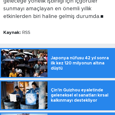
geleceğe yönelik işbirliği için içgörüler
sunmayı amaçlayan en önemli yıllık
etkinlerden biri haline gelmiş durumda.■
Kaynak:
RSS
Japonya nüfusu 42 yıl sonra
ilk kez 120 milyonun altına
düştü
Çin'in Guizhou eyaletinde
geleneksel el sanatları kırsal
kalkınmayı destekliyor