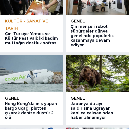
KÜLTÜR - SANAT VE
GENEL
Çin menşeli robot
TARIH
süpürgeler dünya
Çin-Türkiye Yemek ve
genelinde popülerlik
Kültür Festivali: İki kadim
kazanmaya devam
mutfağın dostluk sofrası
ediyor
GENEL
GENEL
Hong Kong'da iniş yapan
Japonya'da ayı
kargo uçağı pistten
saldırısına uğrayan
çıkarak denize düştü: 2
kaplıca çalışanından
ölü
haber alınamıyor