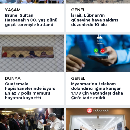
YAŞAM
GENEL
Brunei Sultanı
İsrail, Lübnan'ın
Hassanal'ın 80. yaş günü
güneyine hava saldırısı
geçit töreniyle kutlandı
düzenledi: 10 ölü
DÜNYA
GENEL
Guatemala
Myanmar'da telekom
hapishanelerinde isyan:
dolandırıcılığına karışan
En az 7 polis memuru
1.178 Çin vatandaşı daha
hayatını kaybetti
Çin'e iade edildi