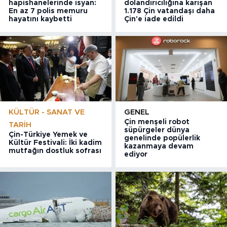
hapishanelerinde isyan:
dolandırıcılığına karışan
En az 7 polis memuru
1.178 Çin vatandaşı daha
hayatını kaybetti
Çin'e iade edildi
KÜLTÜR - SANAT VE
GENEL
Çin menşeli robot
TARIH
süpürgeler dünya
Çin-Türkiye Yemek ve
genelinde popülerlik
Kültür Festivali: İki kadim
kazanmaya devam
mutfağın dostluk sofrası
ediyor