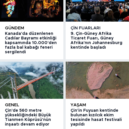
GÜNDEM
ÇIN FUARLARI
Kanada'da düzenlenen
9. Çin-Güney Afrika
Cadılar Bayramı etkinliği
Ticaret Fuarı, Güney
kapsamında 10.000'den
Afrika'nın Johannesburg
fazla bal kabağı feneri
kentinde başladı
sergilendi
GENEL
YAŞAM
Çin'de 560 metre
Çin'in Fuyuan kentinde
yüksekliğindeki Büyük
bulunan kızılcık ekim
Tianmen Köprüsü'nün
tesisinde hasat festivali
inşaatı devam ediyor
yapıldı