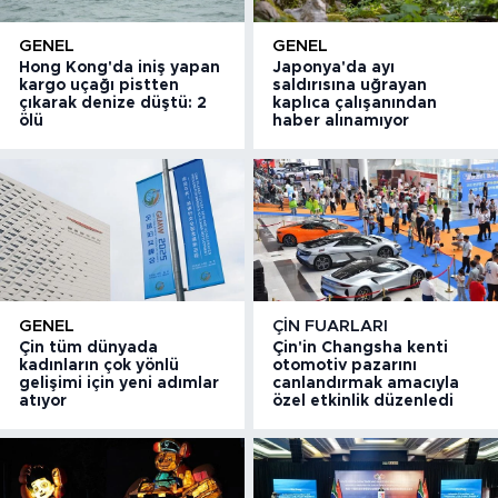
GENEL
GENEL
Hong Kong'da iniş yapan
Japonya'da ayı
kargo uçağı pistten
saldırısına uğrayan
çıkarak denize düştü: 2
kaplıca çalışanından
ölü
haber alınamıyor
GENEL
ÇIN FUARLARI
Çin tüm dünyada
Çin'in Changsha kenti
kadınların çok yönlü
otomotiv pazarını
gelişimi için yeni adımlar
canlandırmak amacıyla
atıyor
özel etkinlik düzenledi