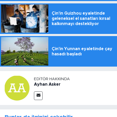
Çin'in Guizhou eyaletinde
geleneksel el sanatları kırsal
kalkınmayı destekliyor
Çin'in Yunnan eyaletinde çay
hasadı başladı
EDITÖR HAKKINDA
Ayhan Asker