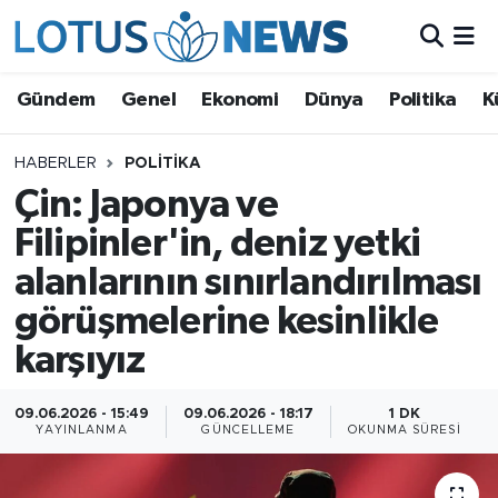
Genel
Gündem
Genel
Ekonomi
Dünya
Politika
K
Ekonomi
HABERLER
POLITIKA
Çin: Japonya ve
Dünya
Filipinler'in, deniz yetki
Politika
alanlarının sınırlandırılması
Kültür - Sanat ve Tarih
görüşmelerine kesinlikle
karşıyız
Yaşam
09.06.2026 - 15:49
09.06.2026 - 18:17
1 DK
Bilim ve Teknoloji
YAYINLANMA
GÜNCELLEME
OKUNMA SÜRESI
Çin Fuarları