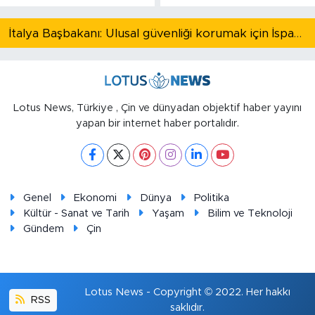
İtalya Başbakanı: Ulusal güvenliği korumak için İspanya ile Schengen kapsamındaki serbest dolaşımı askıya alıyoruz
Lotus News, Türkiye , Çin ve dünyadan objektif haber yayını
yapan bir internet haber portalıdır.
Genel
Ekonomi
Dünya
Politika
Kültür - Sanat ve Tarih
Yaşam
Bilim ve Teknoloji
Gündem
Çin
Lotus News - Copyright © 2022. Her hakkı
RSS
saklıdır.