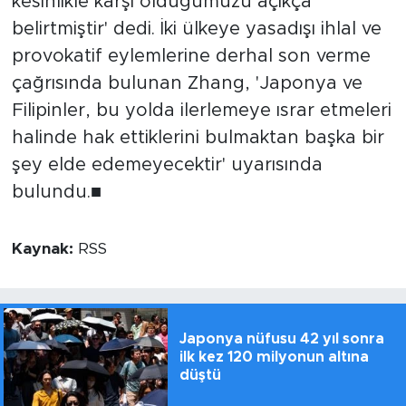
kesinlikle karşı olduğumuzu açıkça
belirtmiştir' dedi. İki ülkeye yasadışı ihlal ve
provokatif eylemlerine derhal son verme
çağrısında bulunan Zhang, 'Japonya ve
Filipinler, bu yolda ilerlemeye ısrar etmeleri
halinde hak ettiklerini bulmaktan başka bir
şey elde edemeyecektir' uyarısında
bulundu.■
Kaynak:
RSS
Japonya nüfusu 42 yıl sonra
ilk kez 120 milyonun altına
düştü