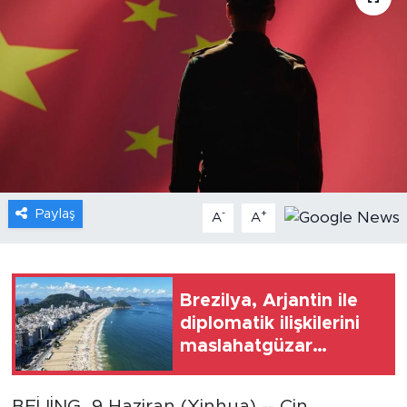
Gündem
Video
Sağlık
Foto Haber
Paylaş
-
+
Xinhua
A
A
Xinhua Türkiye
Brezilya, Arjantin ile
Seyahat
diplomatik ilişkilerini
maslahatgüzar
düzeyine indirdi
BEİJİNG, 9 Haziran (Xinhua) -- Çin