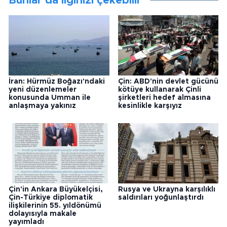
Bunlar da ilginizi çekebilir
İran: Hürmüz Boğazı'ndaki
Çin: ABD'nin devlet gücünü
yeni düzenlemeler
kötüye kullanarak Çinli
konusunda Umman ile
şirketleri hedef almasına
anlaşmaya yakınız
kesinlikle karşıyız
Çin'in Ankara Büyükelçisi,
Rusya ve Ukrayna karşılıklı
Çin-Türkiye diplomatik
saldırıları yoğunlaştırdı
ilişkilerinin 55. yıldönümü
dolayısıyla makale
yayımladı