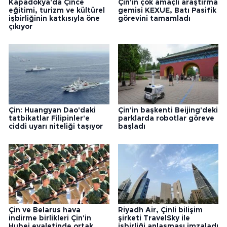
Kapadokya'da Çince
Çin'in çok amaçlı araştırma
eğitimi, turizm ve kültürel
gemisi KEXUE, Batı Pasifik
işbirliğinin katkısıyla öne
görevini tamamladı
çıkıyor
Çin: Huangyan Dao'daki
Çin'in başkenti Beijing'deki
tatbikatlar Filipinler'e
parklarda robotlar göreve
ciddi uyarı niteliği taşıyor
başladı
Çin ve Belarus hava
Riyadh Air, Çinli bilişim
indirme birlikleri Çin'in
şirketi TravelSky ile
Hubei eyaletinde ortak
işbirliği anlaşması imzaladı