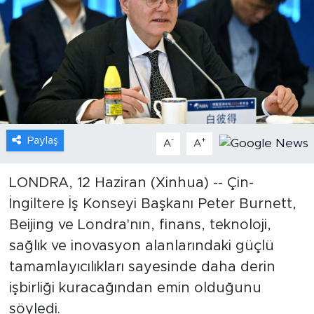
Gündem
Video
Sağlık
Foto Haber
Paylaş
-
+
A
A
Xinhua
LONDRA, 12 Haziran (Xinhua) -- Çin-
İngiltere İş Konseyi Başkanı Peter Burnett,
Xinhua Türkiye
Beijing ve Londra'nın, finans, teknoloji,
Seyahat
sağlık ve inovasyon alanlarındaki güçlü
tamamlayıcılıkları sayesinde daha derin
işbirliği kuracağından emin olduğunu
söyledi.