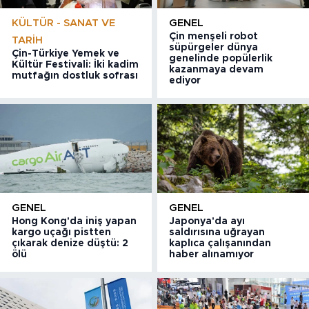
KÜLTÜR - SANAT VE
GENEL
Çin menşeli robot
TARIH
süpürgeler dünya
Çin-Türkiye Yemek ve
genelinde popülerlik
Kültür Festivali: İki kadim
kazanmaya devam
mutfağın dostluk sofrası
ediyor
GENEL
GENEL
Hong Kong'da iniş yapan
Japonya'da ayı
kargo uçağı pistten
saldırısına uğrayan
çıkarak denize düştü: 2
kaplıca çalışanından
ölü
haber alınamıyor