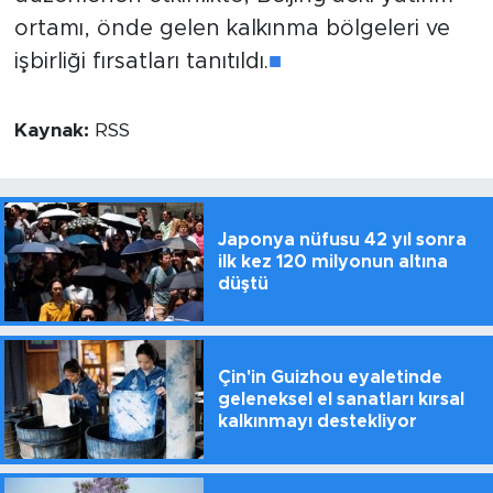
ortamı, önde gelen kalkınma bölgeleri ve
işbirliği fırsatları tanıtıldı.
■
Kaynak:
RSS
Japonya nüfusu 42 yıl sonra
ilk kez 120 milyonun altına
düştü
Çin'in Guizhou eyaletinde
geleneksel el sanatları kırsal
kalkınmayı destekliyor