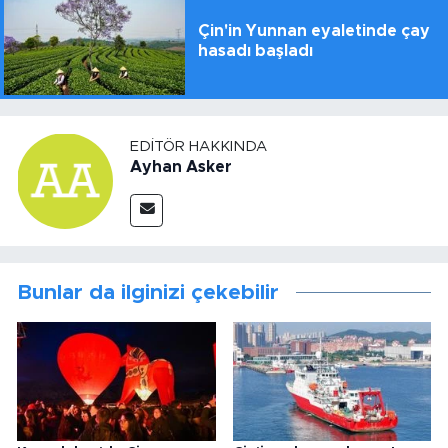
Çin'in Yunnan eyaletinde çay
hasadı başladı
EDITÖR HAKKINDA
Ayhan Asker
Bunlar da ilginizi çekebilir