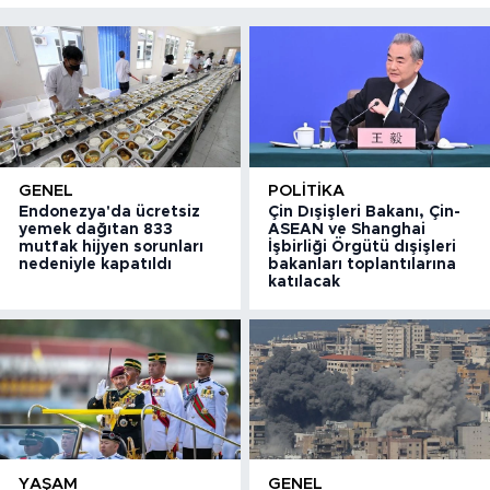
GENEL
POLITIKA
Endonezya'da ücretsiz
Çin Dışişleri Bakanı, Çin-
yemek dağıtan 833
ASEAN ve Shanghai
mutfak hijyen sorunları
İşbirliği Örgütü dışişleri
nedeniyle kapatıldı
bakanları toplantılarına
katılacak
YAŞAM
GENEL