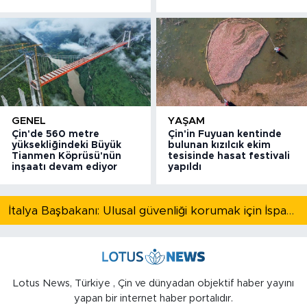
GENEL
YAŞAM
Çin'de 560 metre
Çin'in Fuyuan kentinde
yüksekliğindeki Büyük
bulunan kızılcık ekim
Tianmen Köprüsü'nün
tesisinde hasat festivali
inşaatı devam ediyor
yapıldı
İtalya Başbakanı: Ulusal güvenliği korumak için İspanya ile Schengen kapsamındaki serbest dolaşımı askıya alıyoruz
Lotus News, Türkiye , Çin ve dünyadan objektif haber yayını
yapan bir internet haber portalıdır.