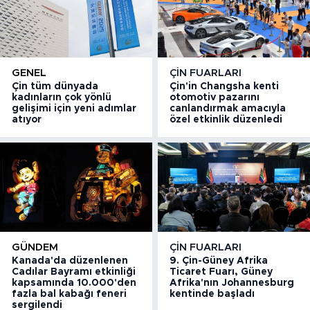
GENEL
ÇIN FUARLARI
Çin tüm dünyada
Çin'in Changsha kenti
kadınların çok yönlü
otomotiv pazarını
gelişimi için yeni adımlar
canlandırmak amacıyla
atıyor
özel etkinlik düzenledi
GÜNDEM
ÇIN FUARLARI
Kanada'da düzenlenen
9. Çin-Güney Afrika
Cadılar Bayramı etkinliği
Ticaret Fuarı, Güney
kapsamında 10.000'den
Afrika'nın Johannesburg
fazla bal kabağı feneri
kentinde başladı
sergilendi