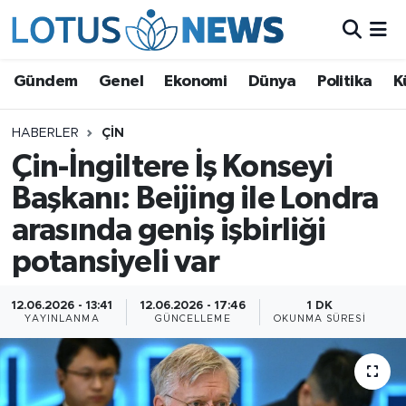
Genel
Gündem
Genel
Ekonomi
Dünya
Politika
K
Ekonomi
HABERLER
ÇIN
Çin-İngiltere İş Konseyi
Dünya
Başkanı: Beijing ile Londra
Politika
arasında geniş işbirliği
Kültür - Sanat ve Tarih
potansiyeli var
Yaşam
12.06.2026 - 13:41
12.06.2026 - 17:46
1 DK
YAYINLANMA
GÜNCELLEME
OKUNMA SÜRESI
Bilim ve Teknoloji
Çin Fuarları