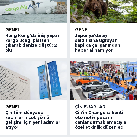
GENEL
GENEL
Hong Kong'da iniş yapan
Japonya'da ayı
kargo uçağı pistten
saldırısına uğrayan
çıkarak denize düştü: 2
kaplıca çalışanından
ölü
haber alınamıyor
GENEL
ÇIN FUARLARI
Çin tüm dünyada
Çin'in Changsha kenti
kadınların çok yönlü
otomotiv pazarını
gelişimi için yeni adımlar
canlandırmak amacıyla
atıyor
özel etkinlik düzenledi