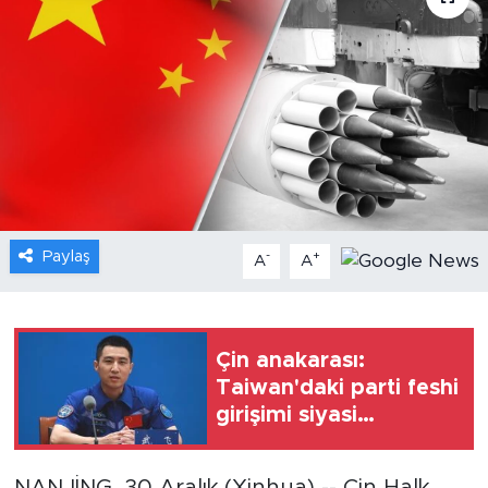
Gündem
Video
Sağlık
Foto Haber
Paylaş
-
+
Xinhua
A
A
Xinhua Türkiye
Çin anakarası:
Seyahat
Taiwan'daki parti feshi
girişimi siyasi
muhalefeti bastırmayı
amaçlıyor
NANJİNG, 30 Aralık (Xinhua) -- Çin Halk