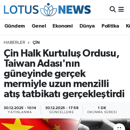
Genel
Gündem
Genel
Ekonomi
Dünya
Politika
K
Ekonomi
HABERLER
ÇIN
Çin Halk Kurtuluş Ordusu,
Dünya
Taiwan Adası'nın
Politika
güneyinde gerçek
Kültür - Sanat ve Tarih
mermiyle uzun menzilli
atış tatbikatı gerçekleştirdi
Yaşam
30.12.2025 - 10:14
30.12.2025 - 17:58
1 DK
Bilim ve Teknoloji
YAYINLANMA
GÜNCELLEME
OKUNMA SÜRESI
Çin Fuarları