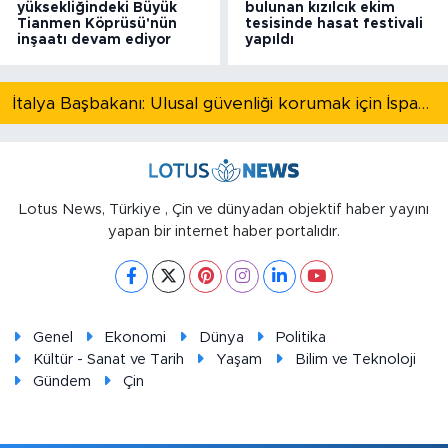
yüksekliğindeki Büyük
bulunan kızılcık ekim
Tianmen Köprüsü'nün
tesisinde hasat festivali
inşaatı devam ediyor
yapıldı
İtalya Başbakanı: Ulusal güvenliği korumak için İspanya ile Schengen kapsamındaki serbest dolaşımı askıya alıyoruz
Lotus News, Türkiye , Çin ve dünyadan objektif haber yayını
yapan bir internet haber portalıdır.
Genel
Ekonomi
Dünya
Politika
Kültür - Sanat ve Tarih
Yaşam
Bilim ve Teknoloji
Gündem
Çin