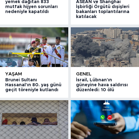
yemek dağıtan 833
ASEAN ve Shanghai
mutfak hijyen sorunları
İşbirliği Örgütü dışişleri
nedeniyle kapatıldı
bakanları toplantılarına
katılacak
YAŞAM
GENEL
Brunei Sultanı
İsrail, Lübnan'ın
Hassanal'ın 80. yaş günü
güneyine hava saldırısı
geçit töreniyle kutlandı
düzenledi: 10 ölü