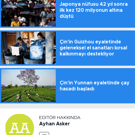
Japonya nüfusu 42 yıl sonra
ilk kez 120 milyonun altına
düştü
Çin'in Guizhou eyaletinde
geleneksel el sanatları kırsal
kalkınmayı destekliyor
Çin'in Yunnan eyaletinde çay
hasadı başladı
EDITÖR HAKKINDA
Ayhan Asker