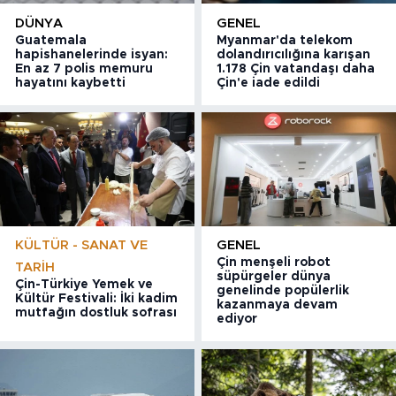
DÜNYA
GENEL
Guatemala
Myanmar'da telekom
hapishanelerinde isyan:
dolandırıcılığına karışan
En az 7 polis memuru
1.178 Çin vatandaşı daha
hayatını kaybetti
Çin'e iade edildi
KÜLTÜR - SANAT VE
GENEL
Çin menşeli robot
TARIH
süpürgeler dünya
Çin-Türkiye Yemek ve
genelinde popülerlik
Kültür Festivali: İki kadim
kazanmaya devam
mutfağın dostluk sofrası
ediyor