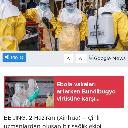
Gündem
Video
Sağlık
Foto Haber
Paylaş
-
+
A
A
Xinhua
Xinhua Türkiye
Ebola vakaları
artarken Bundibugyo
Seyahat
virüsüne karşı
geliştirilen aşının ilk
gönüllüsü aşılandı
BEİJİNG, 2 Haziran (Xinhua) -- Çinli
uzmanlardan oluşan bir sağlık ekibi,