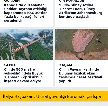
GÜNDEM
ÇIN FUARLARI
Kanada'da düzenlenen
9. Çin-Güney Afrika
Cadılar Bayramı etkinliği
Ticaret Fuarı, Güney
kapsamında 10.000'den
Afrika'nın Johannesburg
fazla bal kabağı feneri
kentinde başladı
sergilendi
GENEL
YAŞAM
Çin'de 560 metre
Çin'in Fuyuan kentinde
yüksekliğindeki Büyük
bulunan kızılcık ekim
Tianmen Köprüsü'nün
tesisinde hasat festivali
inşaatı devam ediyor
yapıldı
İtalya Başbakanı: Ulusal güvenliği korumak için İspanya ile Schengen kapsamındaki serbest dolaşımı askıya alıyoruz