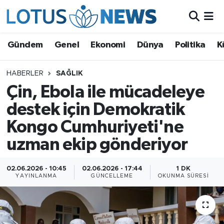
Genel
Gündem
Genel
Ekonomi
Dünya
Politika
K
Ekonomi
HABERLER
SAĞLIK
Çin, Ebola ile mücadeleye
Dünya
destek için Demokratik
Politika
Kongo Cumhuriyeti'ne
Kültür - Sanat ve Tarih
uzman ekip gönderiyor
Yaşam
02.06.2026 - 10:45
02.06.2026 - 17:44
1 DK
YAYINLANMA
GÜNCELLEME
OKUNMA SÜRESI
Bilim ve Teknoloji
Çin Fuarları