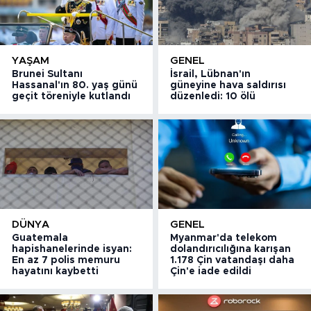
YAŞAM
GENEL
Brunei Sultanı
İsrail, Lübnan'ın
Hassanal'ın 80. yaş günü
güneyine hava saldırısı
geçit töreniyle kutlandı
düzenledi: 10 ölü
DÜNYA
GENEL
Guatemala
Myanmar'da telekom
hapishanelerinde isyan:
dolandırıcılığına karışan
En az 7 polis memuru
1.178 Çin vatandaşı daha
hayatını kaybetti
Çin'e iade edildi