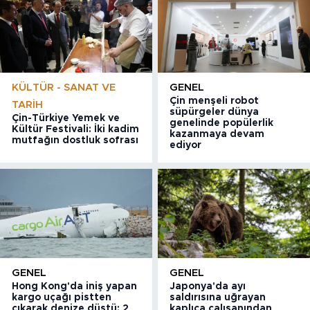
KÜLTÜR - SANAT VE
GENEL
Çin menşeli robot
TARIH
süpürgeler dünya
Çin-Türkiye Yemek ve
genelinde popülerlik
Kültür Festivali: İki kadim
kazanmaya devam
mutfağın dostluk sofrası
ediyor
GENEL
GENEL
Hong Kong'da iniş yapan
Japonya'da ayı
kargo uçağı pistten
saldırısına uğrayan
çıkarak denize düştü: 2
kaplıca çalışanından