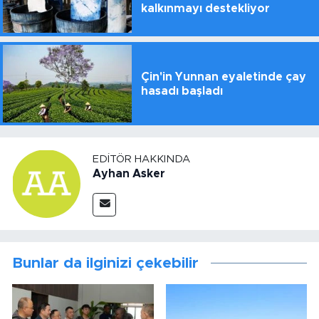
kalkınmayı destekliyor
Çin'in Yunnan eyaletinde çay
hasadı başladı
EDITÖR HAKKINDA
Ayhan Asker
Bunlar da ilginizi çekebilir