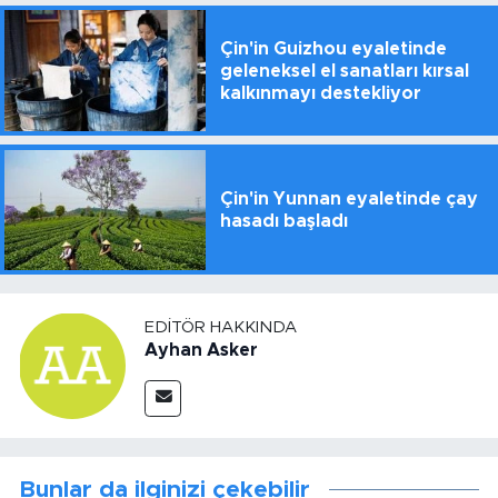
Çin'in Guizhou eyaletinde
geleneksel el sanatları kırsal
kalkınmayı destekliyor
Çin'in Yunnan eyaletinde çay
hasadı başladı
EDITÖR HAKKINDA
Ayhan Asker
Bunlar da ilginizi çekebilir