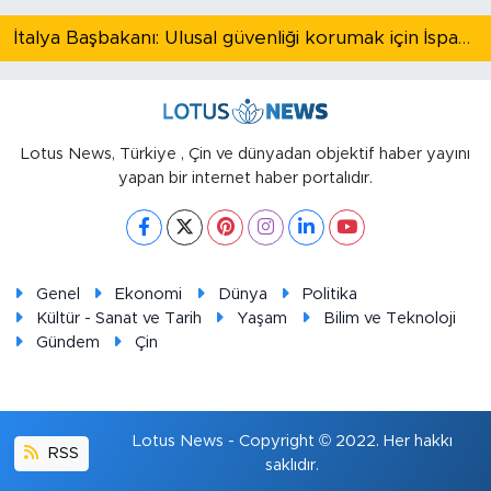
İtalya Başbakanı: Ulusal güvenliği korumak için İspanya ile Schengen kapsamındaki serbest dolaşımı askıya alıyoruz
Lotus News, Türkiye , Çin ve dünyadan objektif haber yayını
yapan bir internet haber portalıdır.
Genel
Ekonomi
Dünya
Politika
Kültür - Sanat ve Tarih
Yaşam
Bilim ve Teknoloji
Gündem
Çin
Lotus News - Copyright © 2022. Her hakkı
RSS
saklıdır.