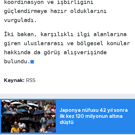
koordinasyon ve işbirliğini
güçlendirmeye hazır olduklarını
vurguladı.
İki bakan, karşılıklı ilgi alanlarına
giren uluslararası ve bölgesel konular
hakkında da görüş alışverişinde
bulundu.
■
Kaynak:
RSS
Japonya nüfusu 42 yıl sonra
ilk kez 120 milyonun altına
düştü