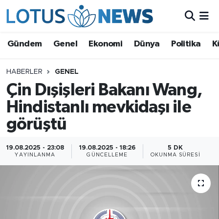
Genel
Gündem
Genel
Ekonomi
Dünya
Politika
K
Ekonomi
HABERLER
GENEL
Çin Dışişleri Bakanı Wang,
Dünya
Hindistanlı mevkidaşı ile
Politika
görüştü
Kültür - Sanat ve Tarih
19.08.2025 - 23:08
19.08.2025 - 18:26
5 DK
YAYINLANMA
GÜNCELLEME
OKUNMA SÜRESI
Yaşam
Bilim ve Teknoloji
Çin Fuarları