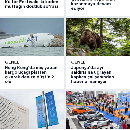
Kültür Festivali: İki kadim
kazanmaya devam
mutfağın dostluk sofrası
ediyor
GENEL
GENEL
Hong Kong'da iniş yapan
Japonya'da ayı
kargo uçağı pistten
saldırısına uğrayan
çıkarak denize düştü: 2
kaplıca çalışanından
ölü
haber alınamıyor