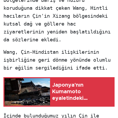
bölgelerinde barış ve huzuru
koruduğuna dikkat çeken Wang, Hintli
hacıların Çin'in Xizang bölgesindeki
kutsal dağ ve göllere hac
ziyaretlerinin yeniden başlatıldığını
da sözlerine ekledi.
Wang, Çin-Hindistan ilişkilerinin
işbirliğine geri dönme yönünde olumlu
bir eğilim sergilediğini ifade etti.
Japonya'nın
Kumamoto
eyaletindeki
depremde hayatını
kaybedenlerin sayısı
İçinde bulunduğumuz yılın Çin ile