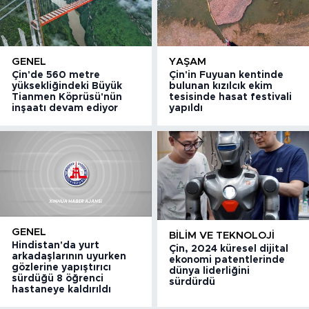
GENEL
YAŞAM
Çin'de 560 metre
Çin'in Fuyuan kentinde
yüksekliğindeki Büyük
bulunan kızılcık ekim
Tianmen Köprüsü'nün
tesisinde hasat festivali
inşaatı devam ediyor
yapıldı
GENEL
BILIM VE TEKNOLOJI
Hindistan'da yurt
Çin, 2024 küresel dijital
arkadaşlarının uyurken
ekonomi patentlerinde
gözlerine yapıştırıcı
dünya liderliğini
sürdüğü 8 öğrenci
sürdürdü
hastaneye kaldırıldı