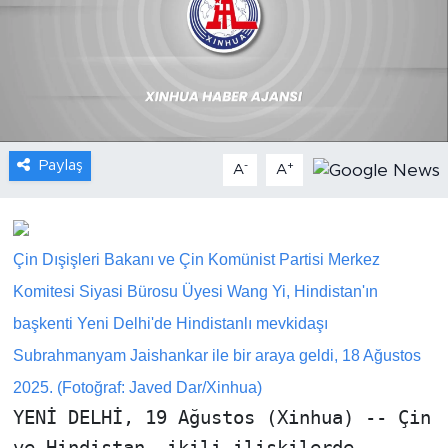
Gündem
Video
Sağlık
Paylaş
-
+
A
A
Foto Haber
Xinhua
Çin Dışişleri Bakanı ve Çin Komünist Partisi Merkez
Xinhua Türkiye
Komitesi Siyasi Bürosu Üyesi Wang Yi, Hindistan'ın
başkenti Yeni Delhi'de Hindistanlı mevkidaşı
Seyahat
Subrahmanyam Jaishankar ile bir araya geldi, 18 Ağustos
2025. (Fotoğraf: Javed Dar/Xinhua)
YENİ DELHİ, 19 Ağustos (Xinhua) -- Çin
ve Hindistan, ikili ilişkilerde