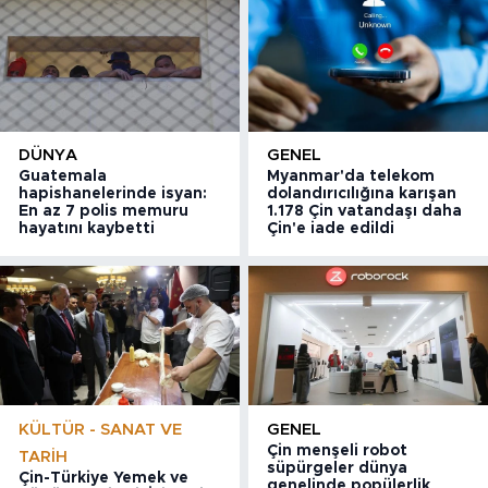
DÜNYA
GENEL
Guatemala
Myanmar'da telekom
hapishanelerinde isyan:
dolandırıcılığına karışan
En az 7 polis memuru
1.178 Çin vatandaşı daha
hayatını kaybetti
Çin'e iade edildi
KÜLTÜR - SANAT VE
GENEL
Çin menşeli robot
TARIH
süpürgeler dünya
Çin-Türkiye Yemek ve
genelinde popülerlik