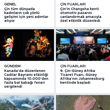
GENEL
ÇIN FUARLARI
Çin tüm dünyada
Çin'in Changsha kenti
kadınların çok yönlü
otomotiv pazarını
gelişimi için yeni adımlar
canlandırmak amacıyla
atıyor
özel etkinlik düzenledi
GÜNDEM
ÇIN FUARLARI
Kanada'da düzenlenen
9. Çin-Güney Afrika
Cadılar Bayramı etkinliği
Ticaret Fuarı, Güney
kapsamında 10.000'den
Afrika'nın Johannesburg
fazla bal kabağı feneri
kentinde başladı
sergilendi