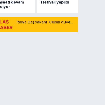
nşaatı devam
festivali yapıldı
diyor
LAŞ
İtalya Başbakanı: Ulusal güvenliği korumak için İspanya ile Schengen kapsamındaki serbest dolaşımı askıya alıyoruz
ABER