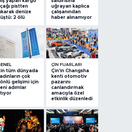
niş yapan kargo
saldırısına
çağı pistten
uğrayan kaplıca
ıkarak denize
çalışanından
üştü: 2 ölü
haber alınamıyor
GENEL
ÇIN FUARLARI
in tüm dünyada
Çin'in Changsha
adınların çok
kenti otomotiv
önlü gelişimi için
pazarını
eni adımlar
canlandırmak
tıyor
amacıyla özel
etkinlik düzenledi