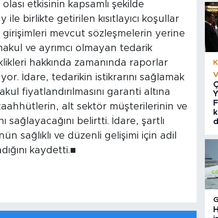
olası etkisinin kapsamlı şekilde
ile birlikte getirilen kısıtlayıcı koşullar
girişimleri mevcut sözleşmelerin yerine
makul ve ayrımcı olmayan tedarik
klikleri hakkında zamanında raporlar
K
V
 İdare, tedarikin istikrarını sağlamak
Ç
kul fiyatlandırılmasını garanti altına
Y
F
aahhütlerin, alt sektör müşterilerinin ve
k
ı sağlayacağını belirtti. İdare, şartlı
d
ün sağlıklı ve düzenli gelişimi için adil
ığını kaydetti.■
H