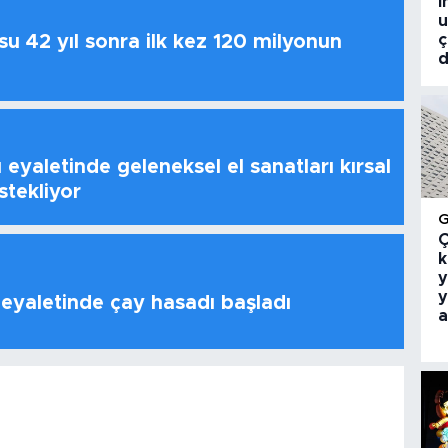
i
u
ç
u 42 yıl sonra ilk kez 120 milyonun
d
 eyaletinde geleneksel el sanatları kırsal
stekliyor
Ç
k
y
y
 eyaletinde çay hasadı başladı
a