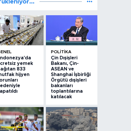
ükleniyor...
GENEL
POLITIKA
ndonezya'da
Çin Dışişleri
cretsiz yemek
Bakanı, Çin-
ağıtan 833
ASEAN ve
utfak hijyen
Shanghai İşbirliği
orunları
Örgütü dışişleri
edeniyle
bakanları
apatıldı
toplantılarına
katılacak