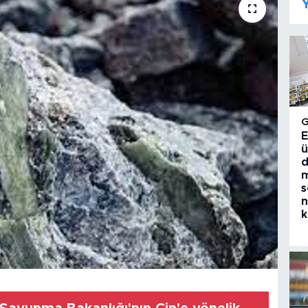
Y
E
ü
d
m
s
n
k