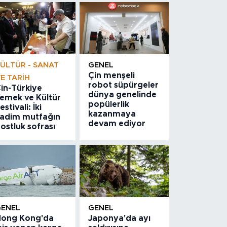
ÜLTÜR - SANAT
GENEL
Çin menşeli
E TARIH
robot süpürgeler
in-Türkiye
dünya genelinde
emek ve Kültür
popülerlik
estivali: İki
kazanmaya
adim mutfağın
devam ediyor
ostluk sofrası
GENEL
GENEL
ong Kong'da
Japonya'da ayı