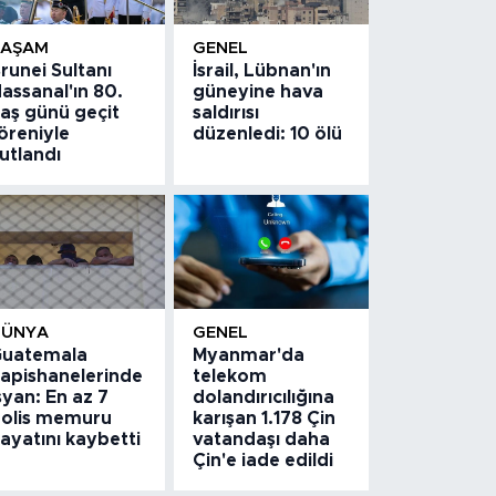
YAŞAM
GENEL
runei Sultanı
İsrail, Lübnan'ın
assanal'ın 80.
güneyine hava
aş günü geçit
saldırısı
öreniyle
düzenledi: 10 ölü
utlandı
DÜNYA
GENEL
uatemala
Myanmar'da
apishanelerinde
telekom
syan: En az 7
dolandırıcılığına
olis memuru
karışan 1.178 Çin
ayatını kaybetti
vatandaşı daha
Çin'e iade edildi