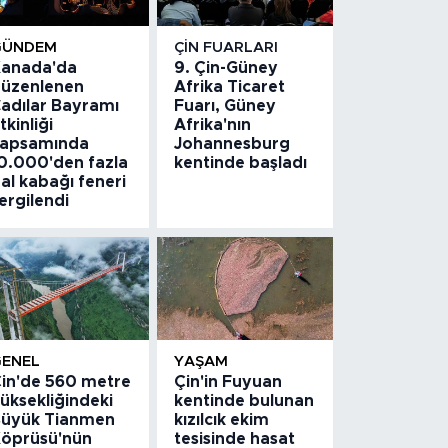
GÜNDEM
ÇIN FUARLARI
anada'da
9. Çin-Güney
üzenlenen
Afrika Ticaret
adılar Bayramı
Fuarı, Güney
tkinliği
Afrika'nın
apsamında
Johannesburg
0.000'den fazla
kentinde başladı
al kabağı feneri
ergilendi
GENEL
YAŞAM
in'de 560 metre
Çin'in Fuyuan
üksekliğindeki
kentinde bulunan
üyük Tianmen
kızılcık ekim
öprüsü'nün
tesisinde hasat