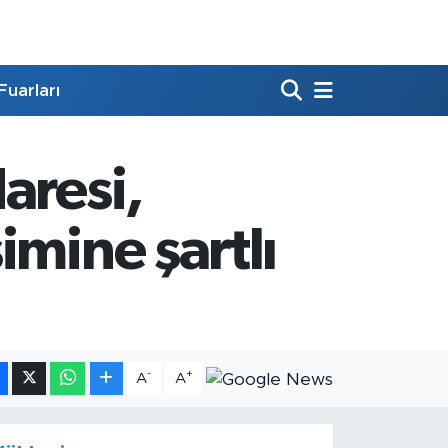
Fuarları
aresi,
mine şartlı
-
+
A
A