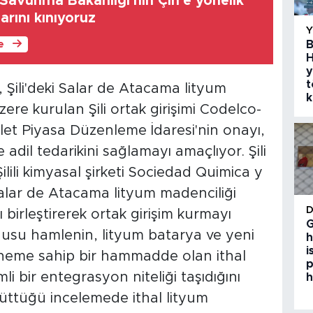
er Savunma Bakanlığı'nın Çin'e yönelik
arını kınıyoruz
B
le
H
y
t
, Şili'deki Salar de Atacama lityum
k
ere kurulan Şili ortak girişimi Codelco-
let Piyasa Düzenleme İdaresi'nin onayı,
e adil tedarikini sağlamayı amaçlıyor. Şili
Şilili kimyasal şirketi Sociedad Quimica y
Salar de Atacama lityum madenciliği
ı birleştirerek ortak girişim kurmayı
G
konusu hamlenin, lityum batarya ve yeni
h
i
ik öneme sahip bir hammadde olan ithal
p
i bir entegrasyon niteliği taşıdığını
h
ürüttüğü incelemede ithal lityum