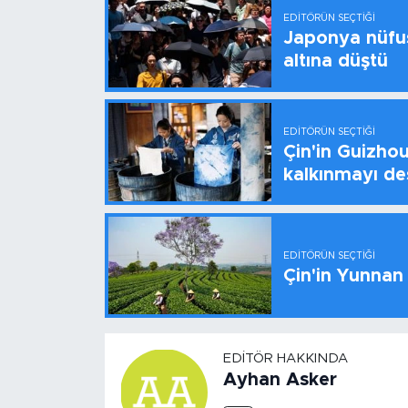
EDITÖRÜN SEÇTIĞI
Japonya nüfus
altına düştü
EDITÖRÜN SEÇTIĞI
Çin'in Guizhou
kalkınmayı de
EDITÖRÜN SEÇTIĞI
Çin'in Yunnan
EDITÖR HAKKINDA
Ayhan Asker