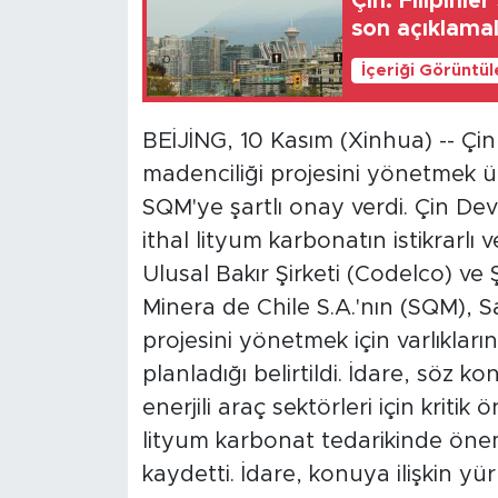
Çin: Filipinl
son açıklamal
İçeriği Görüntü
BEİJİNG, 10 Kasım (Xinhua) -- Çin
madenciliği projesini yönetmek üz
SQM'ye şartlı onay verdi. Çin Dev
ithal lityum karbonatın istikrarlı v
Ulusal Bakır Şirketi (Codelco) ve 
Minera de Chile S.A.'nın (SQM), 
projesini yönetmek için varlıkların
planladığı belirtildi. İdare, söz 
enerjili araç sektörleri için krit
lityum karbonat tedarikinde öneml
kaydetti. İdare, konuya ilişkin y