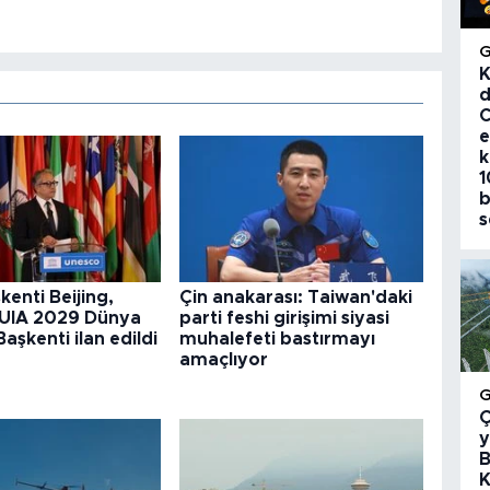
K
d
C
e
k
1
b
s
kenti Beijing,
Çin anakarası: Taiwan'daki
UIA 2029 Dünya
parti feshi girişimi siyasi
aşkenti ilan edildi
muhalefeti bastırmayı
amaçlıyor
Ç
y
B
K