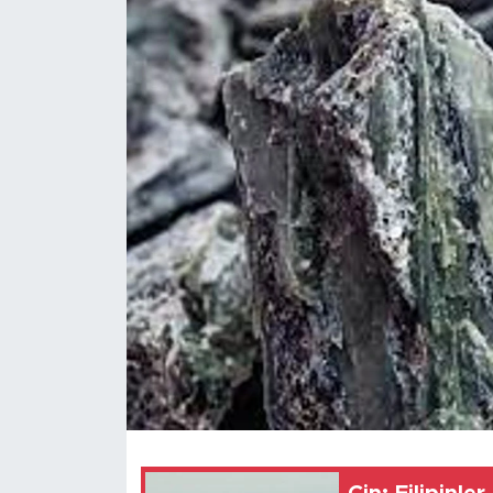
Gündem
Video
Sağlık
Foto Haber
Xinhua
Xinhua Türkiye
Seyahat