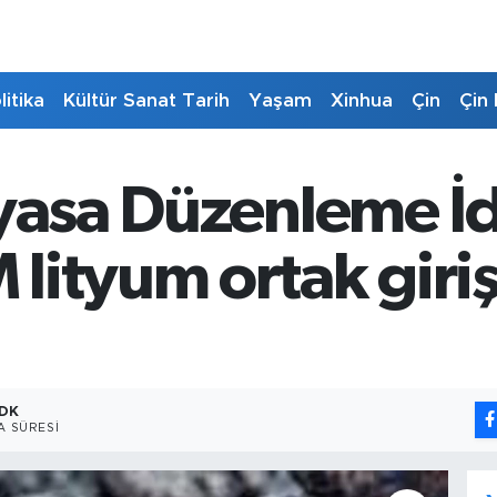
litika
Kültür Sanat Tarih
Yaşam
Xinhua
Çin
Çin 
iyasa Düzenleme İd
ityum ortak girişi
 DK
 SÜRESI