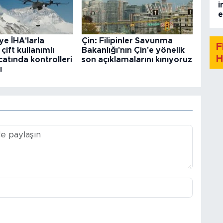
i
e
ye İHA'larla
Çin: Filipinler Savunma
F
 çift kullanımlı
Bakanlığı'nın Çin'e yönelik
H
catında kontrolleri
son açıklamalarını kınıyoruz
ı