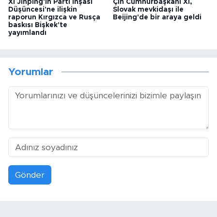
Xi Jinping'in Parti İnşası
Çin Cumhurbaşkanı Xi,
Düşüncesi'ne ilişkin
Slovak mevkidaşı ile
raporun Kırgızca ve Rusça
Beijing'de bir araya geldi
baskısı Bişkek'te
yayımlandı
Yorumlar
Gönder