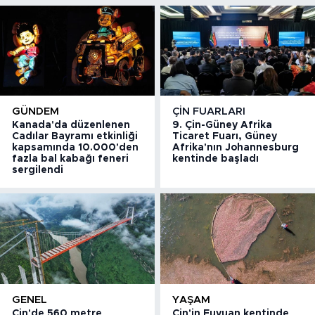
GÜNDEM
ÇIN FUARLARI
Kanada'da düzenlenen
9. Çin-Güney Afrika
Cadılar Bayramı etkinliği
Ticaret Fuarı, Güney
kapsamında 10.000'den
Afrika'nın Johannesburg
fazla bal kabağı feneri
kentinde başladı
sergilendi
GENEL
YAŞAM
Çin'de 560 metre
Çin'in Fuyuan kentinde