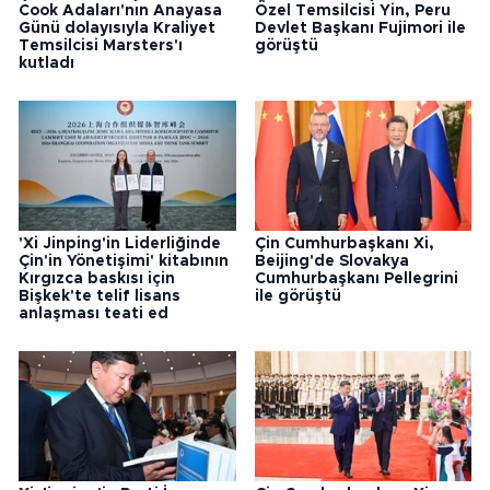
Cook Adaları'nın Anayasa
Özel Temsilcisi Yin, Peru
Günü dolayısıyla Kraliyet
Devlet Başkanı Fujimori ile
Temsilcisi Marsters'ı
görüştü
kutladı
'Xi Jinping'in Liderliğinde
Çin Cumhurbaşkanı Xi,
Çin'in Yönetişimi' kitabının
Beijing'de Slovakya
Kırgızca baskısı için
Cumhurbaşkanı Pellegrini
Bişkek'te telif lisans
ile görüştü
anlaşması teati ed