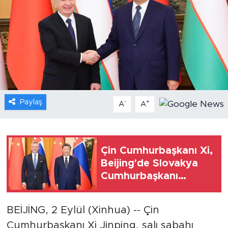
Gündem
Video
Sağlık
Foto Haber
Paylaş
-
+
A
A
Xinhua
Xinhua Türkiye
Çin Cumhurbaşkanı Xi,
Beijing'de Slovakya
Seyahat
Cumhurbaşkanı
Pellegrini ile görüştü
BEİJİNG, 2 Eylül (Xinhua) -- Çin
Cumhurbaşkanı Xi Jinping, salı sabahı