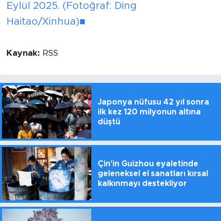
Eylül 2025. (Fotoğraf: Ding
Haitao/Xinhua)■
Kaynak:
RSS
Japonya nüfusu 42 yıl sonra
ilk kez 120 milyonun altına
düştü
Çin'in Guizhou eyaletinde
geleneksel el sanatları kırsal
kalkınmayı destekliyor