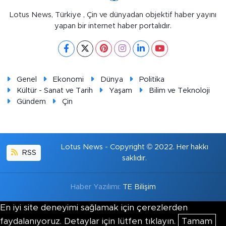
Lotus News, Türkiye , Çin ve dünyadan objektif haber yayını
yapan bir internet haber portalıdır.
Genel
Ekonomi
Dünya
Politika
Kültür - Sanat ve Tarih
Yaşam
Bilim ve Teknoloji
Gündem
Çin
Lotus News - Copyright © 2022. Her hakkı
RSS
saklıdır.
Haber Yazılımı:
TE Bilişim
En iyi site deneyimi sağlamak için çerezlerden
faydalanıyoruz. Detaylar için lütfen tıklayın.
Tamam