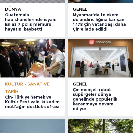
DÜNYA
GENEL
Guatemala
Myanmar'da telekom
hapishanelerinde isyan:
dolandırıcılığına karışan
En az 7 polis memuru
1.178 Çin vatandaşı daha
hayatını kaybetti
Çin'e iade edildi
KÜLTÜR - SANAT VE
GENEL
Çin menşeli robot
TARIH
süpürgeler dünya
Çin-Türkiye Yemek ve
genelinde popülerlik
Kültür Festivali: İki kadim
kazanmaya devam
mutfağın dostluk sofrası
ediyor