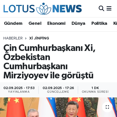
Genel
Gündem
Genel
Ekonomi
Dünya
Politika
K
Ekonomi
HABERLER
XI JINPING
Çin Cumhurbaşkanı Xi,
Dünya
Özbekistan
Politika
Cumhurbaşkanı
Kültür - Sanat ve Tarih
Mirziyoyev ile görüştü
Yaşam
02.09.2025 - 17:53
02.09.2025 - 17:26
1 DK
YAYINLANMA
GÜNCELLEME
OKUNMA SÜRESI
Bilim ve Teknoloji
Çin Fuarları