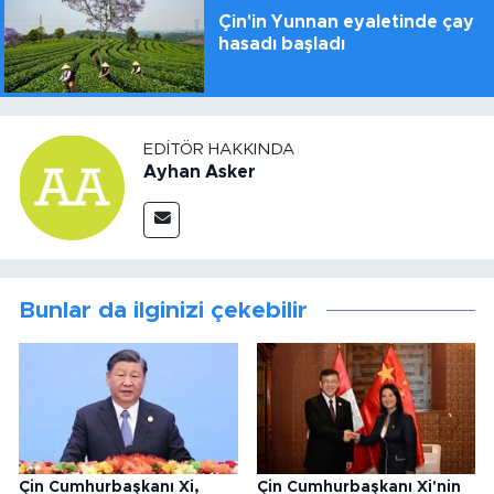
Çin'in Yunnan eyaletinde çay
hasadı başladı
EDITÖR HAKKINDA
Ayhan Asker
Bunlar da ilginizi çekebilir
Çin Cumhurbaşkanı Xi,
Çin Cumhurbaşkanı Xi'nin