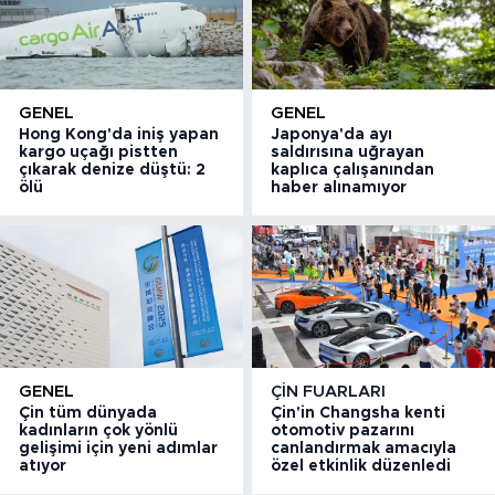
GENEL
GENEL
Hong Kong'da iniş yapan
Japonya'da ayı
kargo uçağı pistten
saldırısına uğrayan
çıkarak denize düştü: 2
kaplıca çalışanından
ölü
haber alınamıyor
GENEL
ÇIN FUARLARI
Çin tüm dünyada
Çin'in Changsha kenti
kadınların çok yönlü
otomotiv pazarını
gelişimi için yeni adımlar
canlandırmak amacıyla
atıyor
özel etkinlik düzenledi