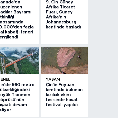
anada'da
9. Çin-Güney
üzenlenen
Afrika Ticaret
adılar Bayramı
Fuarı, Güney
tkinliği
Afrika'nın
apsamında
Johannesburg
0.000'den fazla
kentinde başladı
al kabağı feneri
ergilendi
GENEL
YAŞAM
in'de 560 metre
Çin'in Fuyuan
üksekliğindeki
kentinde bulunan
üyük Tianmen
kızılcık ekim
öprüsü'nün
tesisinde hasat
nşaatı devam
festivali yapıldı
diyor