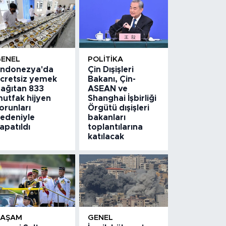
GENEL
POLITIKA
ndonezya'da
Çin Dışişleri
cretsiz yemek
Bakanı, Çin-
ağıtan 833
ASEAN ve
utfak hijyen
Shanghai İşbirliği
orunları
Örgütü dışişleri
edeniyle
bakanları
apatıldı
toplantılarına
katılacak
YAŞAM
GENEL