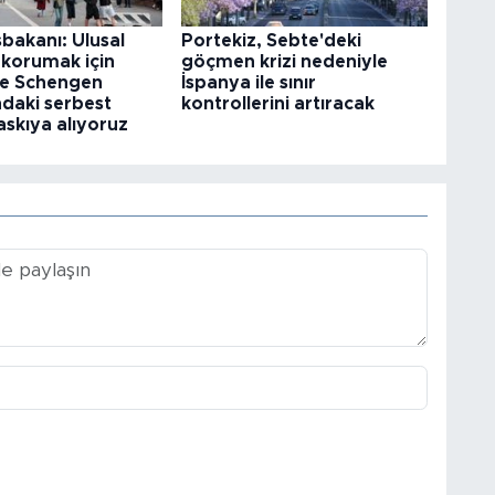
şbakanı: Ulusal
Portekiz, Sebte'deki
 korumak için
göçmen krizi nedeniyle
le Schengen
İspanya ile sınır
daki serbest
kontrollerini artıracak
askıya alıyoruz