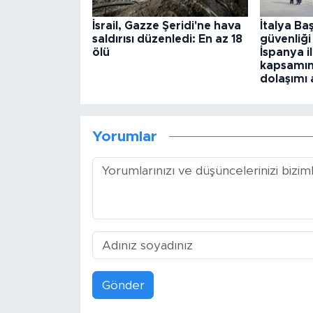
İsrail, Gazze Şeridi'ne hava
İtalya Ba
saldırısı düzenledi: En az 18
güvenliği
ölü
İspanya i
kapsamın
dolaşımı 
Yorumlar
Gönder