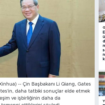
E
ü
d
m
s
n
k
inhua) -- Çin Başbakanı Li Qiang, Gates
ates'in, daha tatbiki sonuçlar elde etmek
eşim ve işbirliğinin daha da