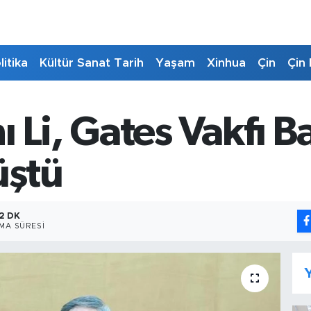
litika
Kültür Sanat Tarih
Yaşam
Xinhua
Çin
Çin 
 Li, Gates Vakfı Ba
üştü
2 DK
MA SÜRESI
Y