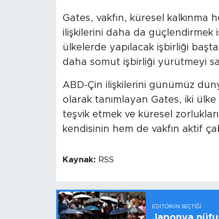
Gates, vakfın, küresel kalkınma he
ilişkilerini daha da güçlendirmek
ülkelerde yapılacak işbirliği baş
daha somut işbirliği yürütmeyi sabı
ABD-Çin ilişkilerini günümüz dünyas
olarak tanımlayan Gates, iki ülke a
teşvik etmek ve küresel zorlukla
kendisinin hem de vakfın aktif ça
Kaynak:
RSS
EDITÖRÜN SEÇTIĞI
Japonya nüfus