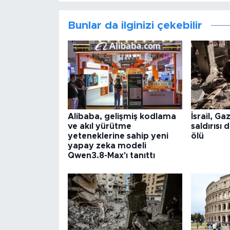
Bunlar da ilginizi çekebilir
Alibaba, gelişmiş kodlama
İsrail, Ga
ve akıl yürütme
saldırısı 
yeteneklerine sahip yeni
ölü
yapay zeka modeli
Qwen3.8-Max'ı tanıttı