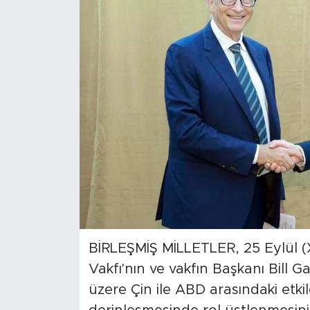
Gündem
Video
Sağlık
Foto Haber
Xinhua
Xinhua Türkiye
Seyahat
BİRLEŞMİŞ MİLLETLER, 25 Eylül (X
Vakfı'nın ve vakfın Başkanı Bill G
üzere Çin ile ABD arasındaki etkil