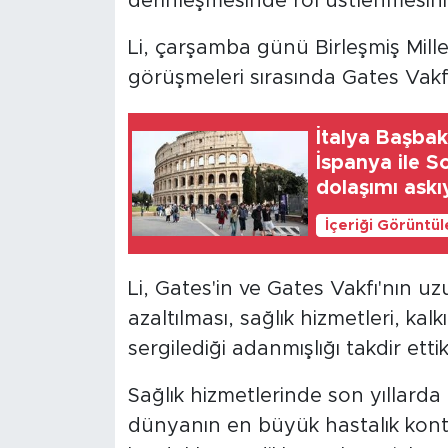
derinleşmesinde rol üstlenmesini 
Li, çarşamba günü Birleşmiş Mill
görüşmeleri sırasında Gates Vakfı 
İtalya Başbak
İspanya ile 
dolaşımı askı
İçeriği Görüntü
Li, Gates'in ve Gates Vakfı'nın u
azaltılması, sağlık hizmetleri, ka
sergilediği adanmışlığı takdir ettikl
Sağlık hizmetlerinde son yıllarda 
dünyanın en büyük hastalık kontro