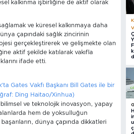
sel kalkınma işbirliğine de aktif olarak
K
 sağlamak ve küresel kalkınmaya daha
V
nya çapındaki sağlık zincirinin
Ç
Y
ojesi gerçekleştirerek ve gelişmekte olan
F
k
ğine aktif şekilde katılarak vakıfla
d
larını ifade etti.
ta Gates Vakfı Başkanı Bill Gates ile bir
oğraf: Ding Haitao/Xinhua)
 bilimsel ve teknolojik inovasyon, yapay
H
bi alanlarda hem de yoksulluğun
i
başarıların, dünya çapında dikkatleri
u
ç
d