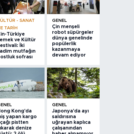
ÜLTÜR - SANAT
GENEL
Çin menşeli
E TARIH
robot süpürgeler
in-Türkiye
dünya genelinde
emek ve Kültür
popülerlik
estivali: İki
kazanmaya
adim mutfağın
devam ediyor
ostluk sofrası
GENEL
GENEL
ong Kong'da
Japonya'da ayı
niş yapan kargo
saldırısına
çağı pistten
uğrayan kaplıca
ıkarak denize
çalışanından
üştü: 2 ölü
haber alınamıyor