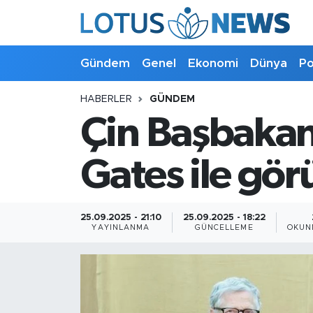
Genel
Gündem
Genel
Ekonomi
Dünya
Po
Ekonomi
HABERLER
GÜNDEM
Çin Başbakanı
Dünya
Politika
Gates ile gör
Kültür - Sanat ve Tarih
25.09.2025 - 21:10
25.09.2025 - 18:22
YAYINLANMA
GÜNCELLEME
OKUN
Yaşam
Bilim ve Teknoloji
Çin Fuarları