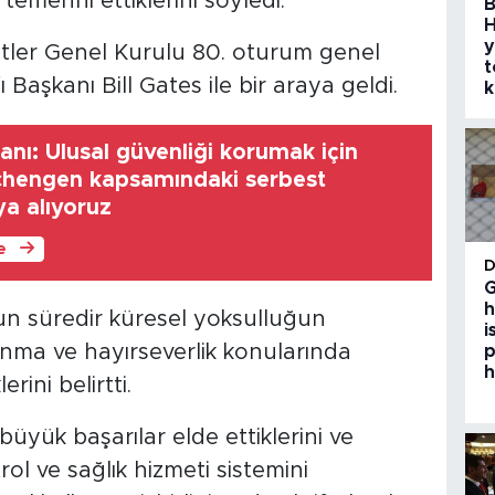
temenni ettiklerini söyledi.
B
H
y
etler Genel Kurulu 80. oturum genel
t
Başkanı Bill Gates ile bir araya geldi.
k
anı: Ulusal güvenliği korumak için
Schengen kapsamındaki serbest
ya alıyoruz
le
G
h
zun süredir küresel yoksulluğun
i
lkınma ve hayırseverlik konularında
p
h
erini belirtti.
büyük başarılar elde ettiklerini ve
l ve sağlık hizmeti sistemini