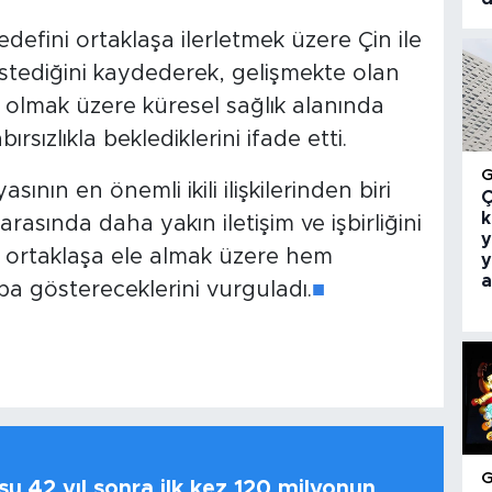
defini ortaklaşa ilerletmek üzere Çin ile
 istediğini kaydederek, gelişmekte olan
ta olmak üzere küresel sağlık alanında
rsızlıkla beklediklerini ifade etti.
ının en önemli ikili ilişkilerinden biri
Ç
k
rasında daha yakın iletişim ve işbirliğini
y
rı ortaklaşa ele almak üzere hem
y
a
ba göstereceklerini vurguladı.
■
u 42 yıl sonra ilk kez 120 milyonun