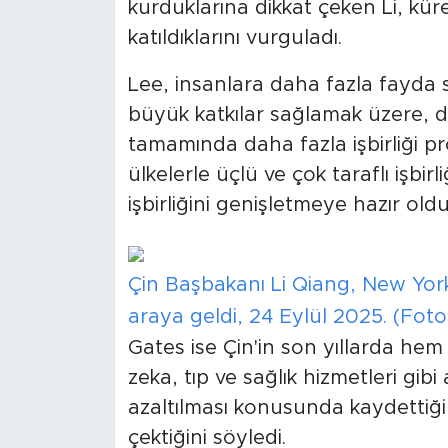
kurduklarına dikkat çeken Li, küre
katıldıklarını vurguladı.
Lee, insanlara daha fazla fayda
büyük katkılar sağlamak üzere, dü
tamamında daha fazla işbirliği pr
ülkelerle üçlü ve çok taraflı işbirli
işbirliğini genişletmeye hazır olduk
Çin Başbakanı Li Qiang, New York'
araya geldi, 24 Eylül 2025. (Fot
Gates ise Çin'in son yıllarda hem
zeka, tıp ve sağlık hizmetleri gi
azaltılması konusunda kaydettiği 
çektiğini söyledi.