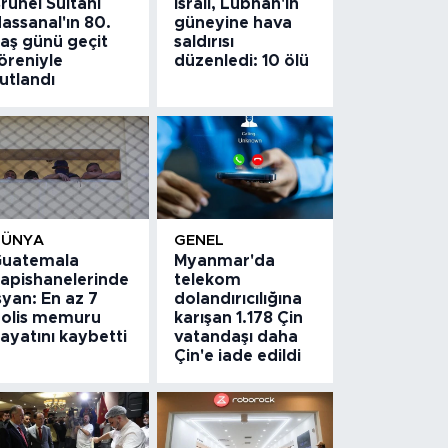
runei Sultanı
İsrail, Lübnan'ın
assanal'ın 80.
güneyine hava
aş günü geçit
saldırısı
öreniyle
düzenledi: 10 ölü
utlandı
DÜNYA
GENEL
uatemala
Myanmar'da
apishanelerinde
telekom
syan: En az 7
dolandırıcılığına
olis memuru
karışan 1.178 Çin
ayatını kaybetti
vatandaşı daha
Çin'e iade edildi