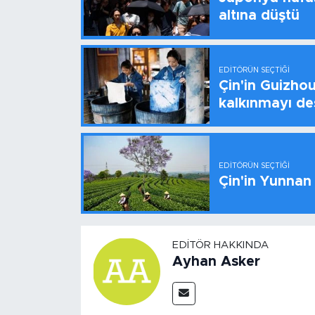
altına düştü
EDITÖRÜN SEÇTIĞI
Çin'in Guizhou
kalkınmayı de
EDITÖRÜN SEÇTIĞI
Çin'in Yunnan
EDITÖR HAKKINDA
Ayhan Asker