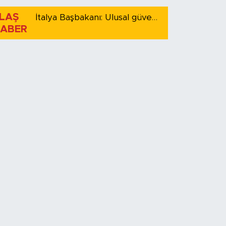
LAŞ
İtalya Başbakanı: Ulusal güvenliği korumak için İspanya ile Schengen kapsamındaki serbest dolaşımı askıya alıyoruz
ABER