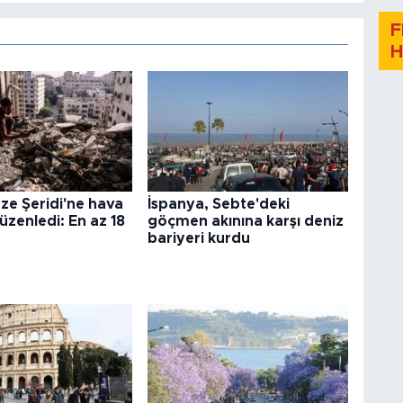
F
H
zze Şeridi'ne hava
İspanya, Sebte'deki
düzenledi: En az 18
göçmen akınına karşı deniz
bariyeri kurdu