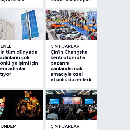
GENEL
ÇIN FUARLARI
in tüm dünyada
Çin'in Changsha
adınların çok
kenti otomotiv
önlü gelişimi için
pazarını
eni adımlar
canlandırmak
tıyor
amacıyla özel
etkinlik düzenledi
GÜNDEM
ÇIN FUARLARI