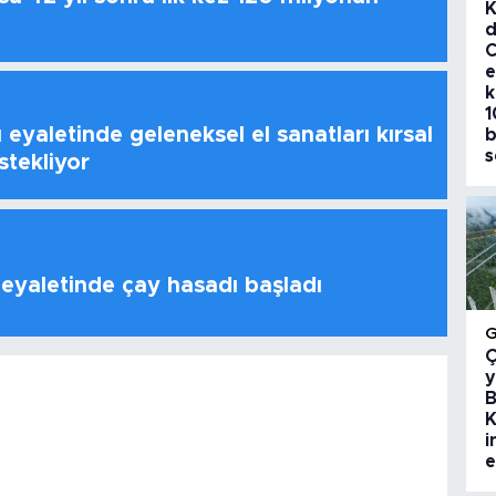
K
d
C
e
k
1
 eyaletinde geleneksel el sanatları kırsal
b
s
stekliyor
 eyaletinde çay hasadı başladı
Ç
y
B
K
i
e