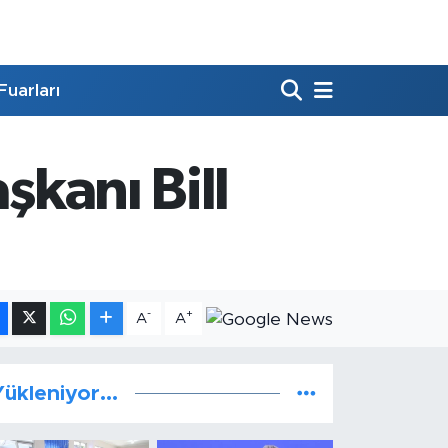
Fuarları
şkanı Bill
-
+
A
A
ükleniyor...