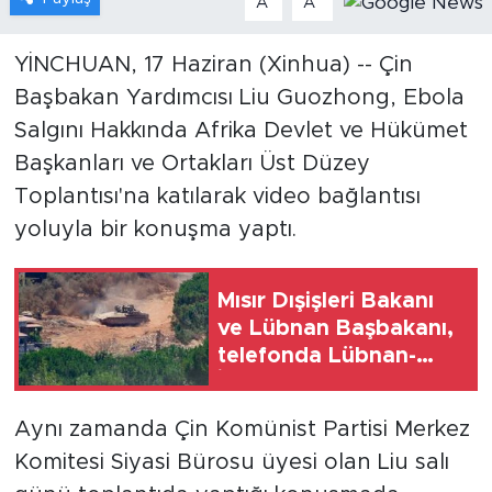
A
A
Gündem
YİNCHUAN, 17 Haziran (Xinhua) -- Çin
Video
Başbakan Yardımcısı Liu Guozhong, Ebola
Salgını Hakkında Afrika Devlet ve Hükümet
Sağlık
Başkanları ve Ortakları Üst Düzey
Toplantısı'na katılarak video bağlantısı
Foto Haber
yoluyla bir konuşma yaptı.
Xinhua
Mısır Dışişleri Bakanı
Xinhua Türkiye
ve Lübnan Başbakanı,
telefonda Lübnan-
Seyahat
İsrail müzakerelerini
ele aldı
Aynı zamanda Çin Komünist Partisi Merkez
Komitesi Siyasi Bürosu üyesi olan Liu salı