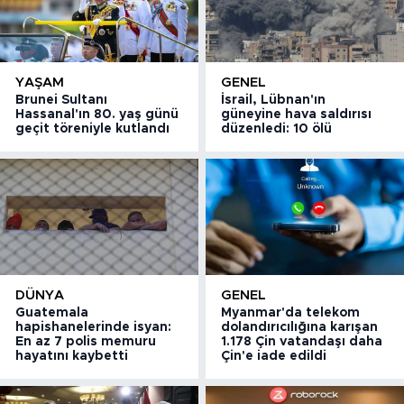
YAŞAM
GENEL
Brunei Sultanı
İsrail, Lübnan'ın
Hassanal'ın 80. yaş günü
güneyine hava saldırısı
geçit töreniyle kutlandı
düzenledi: 10 ölü
DÜNYA
GENEL
Guatemala
Myanmar'da telekom
hapishanelerinde isyan:
dolandırıcılığına karışan
En az 7 polis memuru
1.178 Çin vatandaşı daha
hayatını kaybetti
Çin'e iade edildi