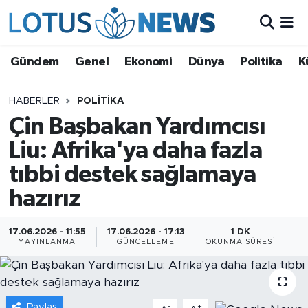
Genel
Gündem
Genel
Ekonomi
Dünya
Politika
K
Ekonomi
HABERLER
POLITIKA
Çin Başbakan Yardımcısı
Dünya
Liu: Afrika'ya daha fazla
Politika
tıbbi destek sağlamaya
Kültür - Sanat ve Tarih
hazırız
Yaşam
17.06.2026 - 11:55
17.06.2026 - 17:13
1 DK
YAYINLANMA
GÜNCELLEME
OKUNMA SÜRESI
Bilim ve Teknoloji
Çin Fuarları
Paylaş
-
+