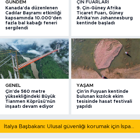
GÜNDEM
ÇIN FUARLARI
Kanada'da düzenlenen
9. Çin-Güney Afrika
Cadılar Bayramı etkinliği
Ticaret Fuarı, Güney
kapsamında 10.000'den
Afrika'nın Johannesburg
fazla bal kabağı feneri
kentinde başladı
sergilendi
GENEL
YAŞAM
Çin'de 560 metre
Çin'in Fuyuan kentinde
yüksekliğindeki Büyük
bulunan kızılcık ekim
Tianmen Köprüsü'nün
tesisinde hasat festivali
inşaatı devam ediyor
yapıldı
İtalya Başbakanı: Ulusal güvenliği korumak için İspanya ile Schengen kapsamındaki serbest dolaşımı askıya alıyoruz