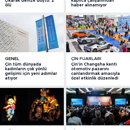
çıkarak denize düştü: 2
kaplıca çalışanından
ölü
haber alınamıyor
GENEL
ÇIN FUARLARI
Çin tüm dünyada
Çin'in Changsha kenti
kadınların çok yönlü
otomotiv pazarını
gelişimi için yeni adımlar
canlandırmak amacıyla
atıyor
özel etkinlik düzenledi