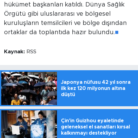
hükümet başkanları katıldı. Dünya Sağlık
Örgütü gibi uluslararası ve bölgesel
kuruluşların temsilcileri ve bölge dışından
ortaklar da toplantıda hazır bulundu.
■
Kaynak:
RSS
Japonya nüfusu 42 yıl sonra
ilk kez 120 milyonun altına
düştü
Çin'in Guizhou eyaletinde
geleneksel el sanatları kırsal
kalkınmayı destekliyor