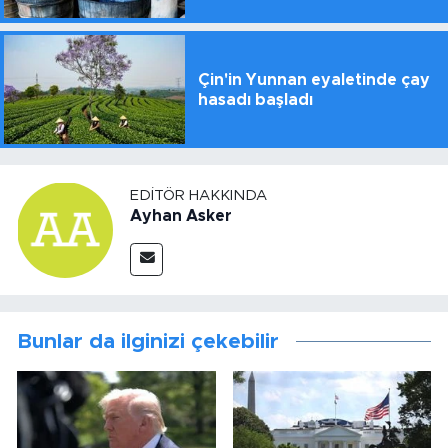
Çin'in Yunnan eyaletinde çay
hasadı başladı
EDITÖR HAKKINDA
Ayhan Asker
Bunlar da ilginizi çekebilir