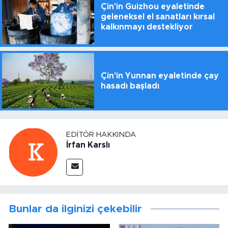
Çin'in Guizhou eyaletinde
geleneksel el sanatları kırsal
kalkınmayı destekliyor
Çin'in Yunnan eyaletinde çay
hasadı başladı
EDITÖR HAKKINDA
İrfan Karslı
Bunlar da ilginizi çekebilir