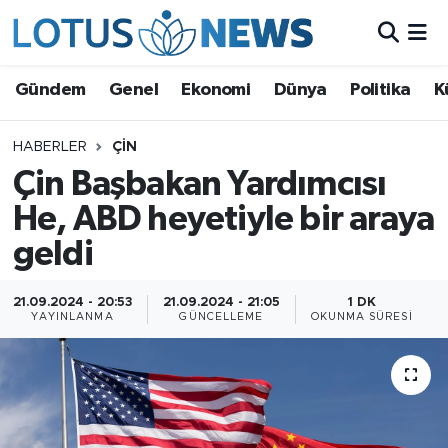
Genel
Gündem
Genel
Ekonomi
Dünya
Politika
K
Ekonomi
HABERLER
ÇIN
Çin Başbakan Yardımcısı
Dünya
He, ABD heyetiyle bir araya
Politika
geldi
Kültür - Sanat ve Tarih
21.09.2024 - 20:53
21.09.2024 - 21:05
1 DK
YAYINLANMA
GÜNCELLEME
OKUNMA SÜRESI
Yaşam
Bilim ve Teknoloji
Çin Fuarları