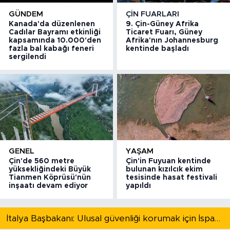
GÜNDEM
ÇIN FUARLARI
Kanada'da düzenlenen
9. Çin-Güney Afrika
Cadılar Bayramı etkinliği
Ticaret Fuarı, Güney
kapsamında 10.000'den
Afrika'nın Johannesburg
fazla bal kabağı feneri
kentinde başladı
sergilendi
GENEL
YAŞAM
Çin'de 560 metre
Çin'in Fuyuan kentinde
yüksekliğindeki Büyük
bulunan kızılcık ekim
Tianmen Köprüsü'nün
tesisinde hasat festivali
inşaatı devam ediyor
yapıldı
İtalya Başbakanı: Ulusal güvenliği korumak için İspanya ile Schengen kapsamındaki serbest dolaşımı askıya alıyoruz