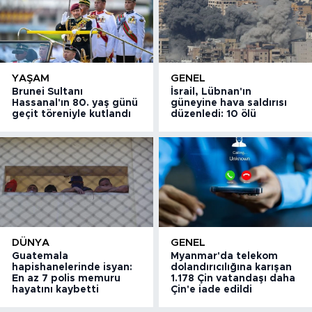
YAŞAM
GENEL
Brunei Sultanı
İsrail, Lübnan'ın
Hassanal'ın 80. yaş günü
güneyine hava saldırısı
geçit töreniyle kutlandı
düzenledi: 10 ölü
DÜNYA
GENEL
Guatemala
Myanmar'da telekom
hapishanelerinde isyan:
dolandırıcılığına karışan
En az 7 polis memuru
1.178 Çin vatandaşı daha
hayatını kaybetti
Çin'e iade edildi