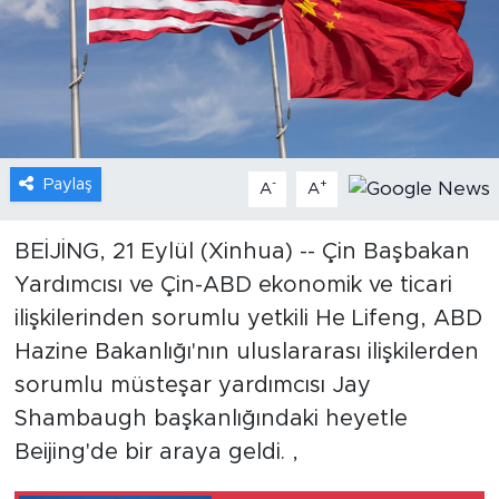
Gündem
Video
Sağlık
Paylaş
-
+
A
A
Foto Haber
BEİJİNG, 21 Eylül (Xinhua) -- Çin Başbakan
Xinhua
Yardımcısı ve Çin-ABD ekonomik ve ticari
ilişkilerinden sorumlu yetkili He Lifeng, ABD
Xinhua Türkiye
Hazine Bakanlığı'nın uluslararası ilişkilerden
Seyahat
sorumlu müsteşar yardımcısı Jay
Shambaugh başkanlığındaki heyetle
Beijing'de bir araya geldi. ,