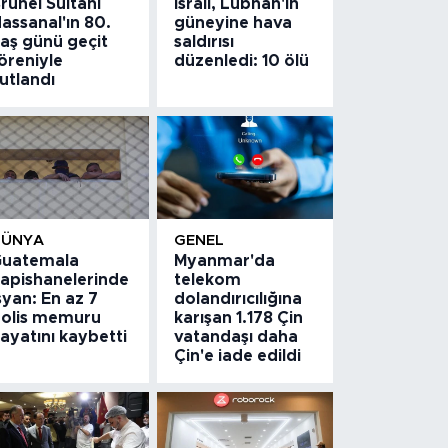
runei Sultanı
İsrail, Lübnan'ın
assanal'ın 80.
güneyine hava
aş günü geçit
saldırısı
öreniyle
düzenledi: 10 ölü
utlandı
DÜNYA
GENEL
uatemala
Myanmar'da
apishanelerinde
telekom
syan: En az 7
dolandırıcılığına
olis memuru
karışan 1.178 Çin
ayatını kaybetti
vatandaşı daha
Çin'e iade edildi