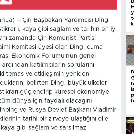
B
le
H
y
t
hua) -- Çin Başbakan Yardımcısı Ding
k
tikrarlı, kaya gibi sağlam ve tarihin en iyi
ynı zamanda Çin Komünist Partisi
aimi Komitesi üyesi olan Ding, cuma
arası Ekonomik Forumu'nun genel
dından katılımcıların sorularını
ki temas ve etkileşimin yeniden
G
larını belirten Ding, büyük ülkeler
h
i
ı istikrarı güçlendirip küresel ekonomiye
p
üm dünya için faydalı olacağını
h
inping ve Rusya Devlet Başkanı Vladimir
ilerinin tarihi bir zirveye ulaştığını dile
lı, kaya gibi sağlam ve sarsılmaz