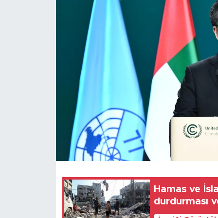
Gündem
Video
Sağlık
Foto Haber
Xinhua
Xinhua Türkiye
Seyahat
Hamas ve İslam
durdurması ve