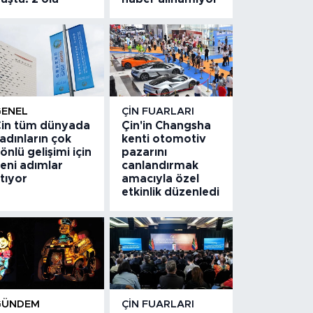
GENEL
ÇIN FUARLARI
in tüm dünyada
Çin'in Changsha
adınların çok
kenti otomotiv
önlü gelişimi için
pazarını
eni adımlar
canlandırmak
tıyor
amacıyla özel
etkinlik düzenledi
GÜNDEM
ÇIN FUARLARI