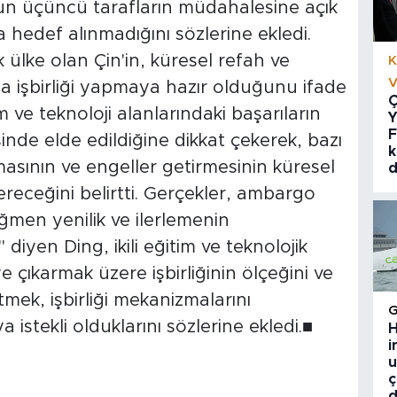
n üçüncü tarafların müdahalesine açık
a hedef alınmadığını sözlerine ekledi.
 ülke olan Çin'in, küresel refah ve
K
V
arla işbirliği yapmaya hazır olduğunu ifade
Ç
 ve teknoloji alanlarındaki başarıların
Y
F
yesinde elde edildiğine dikkat çekerek, bazı
k
rmasının ve engeller getirmesinin küresel
d
ereceğini belirtti. Gerçekler, ambargo
ğmen yenilik ve ilerlemenin
diyen Ding, ikili eğitim ve teknolojik
ye çıkarmak üzere işbirliğinin ölçeğini ve
mek, işbirliği mekanizmalarını
a istekli olduklarını sözlerine ekledi.■
H
i
u
ç
d