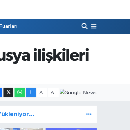
Fuarları
ya ilişkileri
-
+
A
A
ükleniyor...