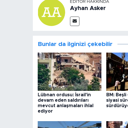
EDITÖR HAKKINDA
Ayhan Asker
Bunlar da ilginizi çekebilir
Lübnan ordusu: İsrail'in
BM: Beşli
devam eden saldırıları
siyasi sür
mevcut anlaşmaları ihlal
sürdürüy
ediyor