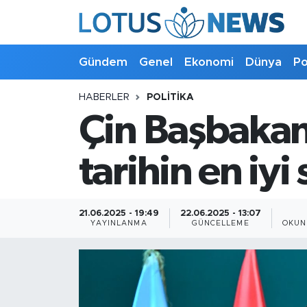
Genel
Gündem
Genel
Ekonomi
Dünya
Po
Ekonomi
HABERLER
POLITIKA
Çin Başbakan 
Dünya
Politika
tarihin en iyi
Kültür - Sanat ve Tarih
21.06.2025 - 19:49
22.06.2025 - 13:07
YAYINLANMA
GÜNCELLEME
OKUN
Yaşam
Bilim ve Teknoloji
Çin Fuarları