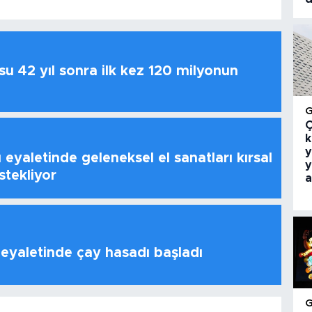
u 42 yıl sonra ilk kez 120 milyonun
Ç
k
y
 eyaletinde geleneksel el sanatları kırsal
y
stekliyor
a
 eyaletinde çay hasadı başladı