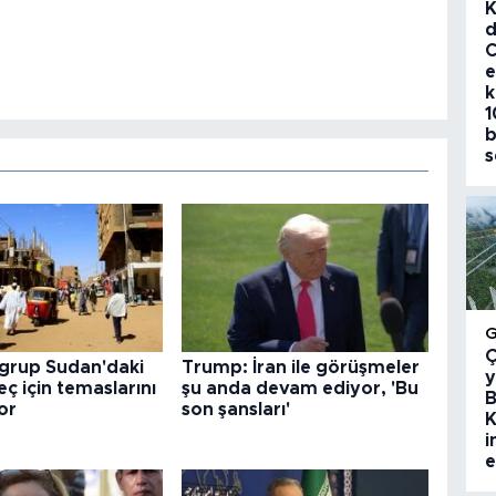
K
d
C
e
k
1
b
s
Ç
 grup Sudan'daki
Trump: İran ile görüşmeler
y
eç için temaslarını
şu anda devam ediyor, 'Bu
B
or
son şansları'
K
i
e