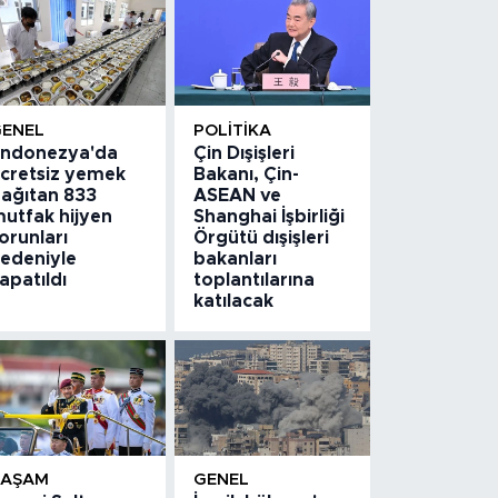
GENEL
POLITIKA
ndonezya'da
Çin Dışişleri
cretsiz yemek
Bakanı, Çin-
ağıtan 833
ASEAN ve
utfak hijyen
Shanghai İşbirliği
orunları
Örgütü dışişleri
edeniyle
bakanları
apatıldı
toplantılarına
katılacak
YAŞAM
GENEL