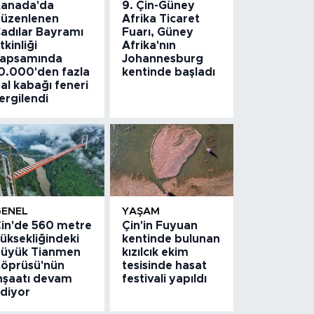
anada'da
9. Çin-Güney
üzenlenen
Afrika Ticaret
adılar Bayramı
Fuarı, Güney
tkinliği
Afrika'nın
apsamında
Johannesburg
0.000'den fazla
kentinde başladı
al kabağı feneri
ergilendi
GENEL
YAŞAM
in'de 560 metre
Çin'in Fuyuan
üksekliğindeki
kentinde bulunan
üyük Tianmen
kızılcık ekim
öprüsü'nün
tesisinde hasat
nşaatı devam
festivali yapıldı
diyor