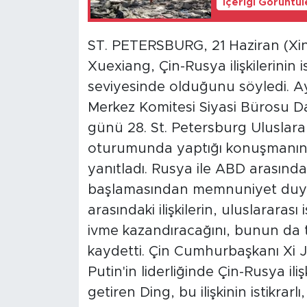
İçeriği Görüntü
ST. PETERSBURG, 21 Haziran (Xin
Xuexiang, Çin-Rusya ilişkilerinin is
seviyesinde olduğunu söyledi. A
Merkez Komitesi Siyasi Bürosu D
günü 28. St. Petersburg Uluslar
oturumunda yaptığı konuşmanın ar
yanıtladı. Rusya ile ABD arasında
başlamasından memnuniyet duyduk
arasındaki ilişkilerin, uluslararas
ivme kazandıracağını, bunun da t
kaydetti. Çin Cumhurbaşkanı Xi J
Putin'in liderliğinde Çin-Rusya ilişk
getiren Ding, bu ilişkinin istikrar