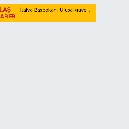
LAŞ
İtalya Başbakanı: Ulusal güvenliği korumak için İspanya ile Schengen kapsamındaki serbest dolaşımı askıya alıyoruz
ABER