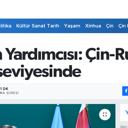
litika
Kültür Sanat Tarih
Yaşam
Xinhua
Çin
Çin 
Yardımcısı: Çin-Rus
 seviyesinde
1 DK
MA SÜRESI
Y