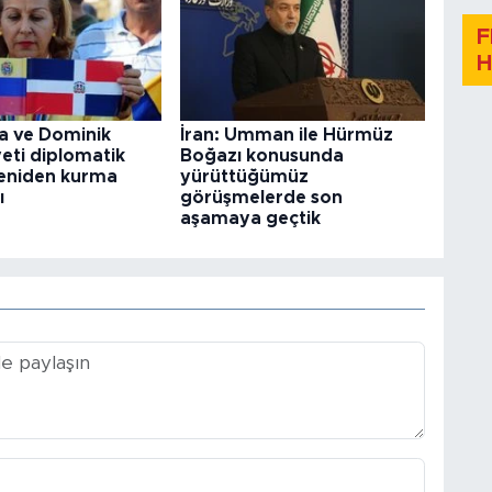
F
H
a ve Dominik
İran: Umman ile Hürmüz
eti diplomatik
Boğazı konusunda
i yeniden kurma
yürüttüğümüz
ı
görüşmelerde son
aşamaya geçtik