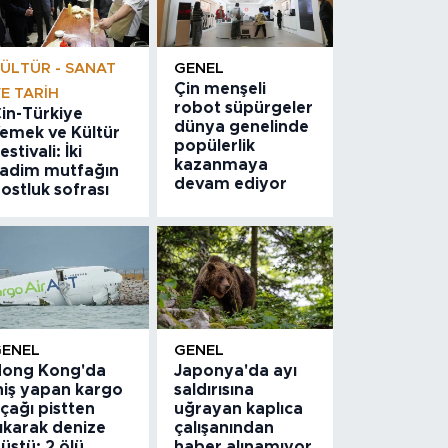
ÜLTÜR - SANAT
GENEL
Çin menşeli
E TARIH
robot süpürgeler
in-Türkiye
dünya genelinde
emek ve Kültür
popülerlik
estivali: İki
kazanmaya
adim mutfağın
devam ediyor
ostluk sofrası
GENEL
GENEL
ong Kong'da
Japonya'da ayı
niş yapan kargo
saldırısına
çağı pistten
uğrayan kaplıca
ıkarak denize
çalışanından
üştü: 2 ölü
haber alınamıyor