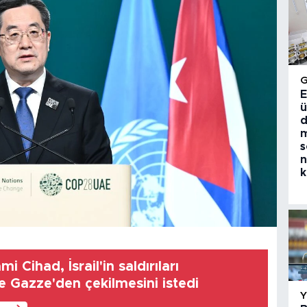
E
ü
d
m
s
n
k
i Cihad, İsrail'in saldırıları
 Gazze'den çekilmesini istedi