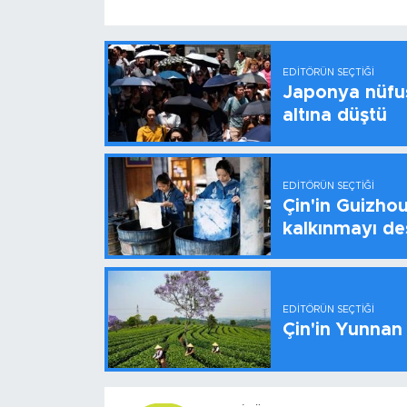
EDITÖRÜN SEÇTIĞI
Japonya nüfus
altına düştü
EDITÖRÜN SEÇTIĞI
Çin'in Guizhou
kalkınmayı de
EDITÖRÜN SEÇTIĞI
Çin'in Yunnan