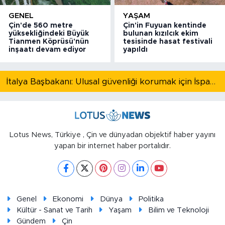
GENEL
YAŞAM
Çin'de 560 metre
Çin'in Fuyuan kentinde
yüksekliğindeki Büyük
bulunan kızılcık ekim
Tianmen Köprüsü'nün
tesisinde hasat festivali
inşaatı devam ediyor
yapıldı
İtalya Başbakanı: Ulusal güvenliği korumak için İspanya ile Schengen kapsamındaki serbest dolaşımı askıya alıyoruz
Lotus News, Türkiye , Çin ve dünyadan objektif haber yayını
yapan bir internet haber portalıdır.
Genel
Ekonomi
Dünya
Politika
Kültür - Sanat ve Tarih
Yaşam
Bilim ve Teknoloji
Gündem
Çin