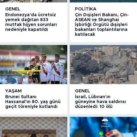
GENEL
POLITIKA
Endonezya'da ücretsiz
Çin Dışişleri Bakanı, Çin-
yemek dağıtan 833
ASEAN ve Shanghai
mutfak hijyen sorunları
İşbirliği Örgütü dışişleri
nedeniyle kapatıldı
bakanları toplantılarına
katılacak
YAŞAM
GENEL
Brunei Sultanı
İsrail, Lübnan'ın
Hassanal'ın 80. yaş günü
güneyine hava saldırısı
geçit töreniyle kutlandı
düzenledi: 10 ölü