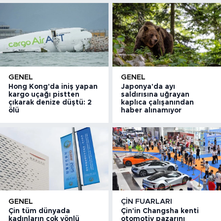
GENEL
GENEL
Hong Kong'da iniş yapan
Japonya'da ayı
kargo uçağı pistten
saldırısına uğrayan
çıkarak denize düştü: 2
kaplıca çalışanından
ölü
haber alınamıyor
GENEL
ÇIN FUARLARI
Çin tüm dünyada
Çin'in Changsha kenti
kadınların çok yönlü
otomotiv pazarını