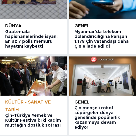
DÜNYA
GENEL
Guatemala
Myanmar'da telekom
hapishanelerinde isyan:
dolandırıcılığına karışan
En az 7 polis memuru
1.178 Çin vatandaşı daha
hayatını kaybetti
Çin'e iade edildi
KÜLTÜR - SANAT VE
GENEL
Çin menşeli robot
TARIH
süpürgeler dünya
Çin-Türkiye Yemek ve
genelinde popülerlik
Kültür Festivali: İki kadim
kazanmaya devam
mutfağın dostluk sofrası
ediyor