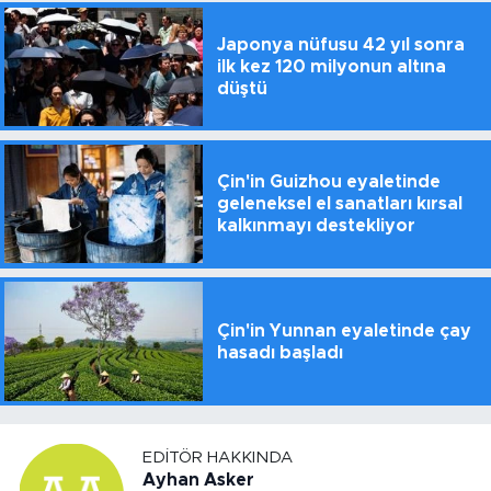
Japonya nüfusu 42 yıl sonra
ilk kez 120 milyonun altına
düştü
Çin'in Guizhou eyaletinde
geleneksel el sanatları kırsal
kalkınmayı destekliyor
Çin'in Yunnan eyaletinde çay
hasadı başladı
EDITÖR HAKKINDA
Ayhan Asker