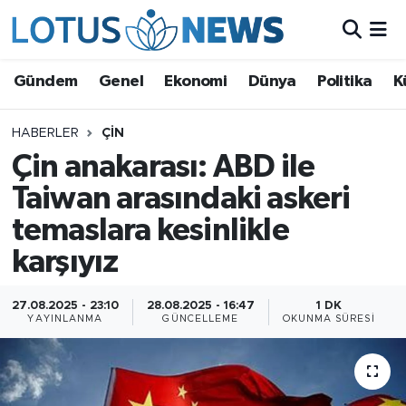
Genel
Gündem
Genel
Ekonomi
Dünya
Politika
K
Ekonomi
HABERLER
ÇIN
Çin anakarası: ABD ile
Dünya
Taiwan arasındaki askeri
Politika
temaslara kesinlikle
Kültür - Sanat ve Tarih
karşıyız
Yaşam
27.08.2025 - 23:10
28.08.2025 - 16:47
1 DK
YAYINLANMA
GÜNCELLEME
OKUNMA SÜRESI
Bilim ve Teknoloji
Çin Fuarları