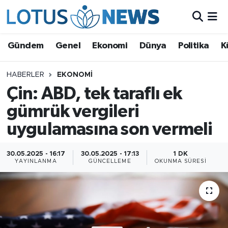
Genel
Gündem
Genel
Ekonomi
Dünya
Politika
K
Ekonomi
HABERLER
EKONOMI
Çin: ABD, tek taraflı ek
Dünya
gümrük vergileri
Politika
uygulamasına son vermeli
Kültür - Sanat ve Tarih
30.05.2025 - 16:17
30.05.2025 - 17:13
1 DK
YAYINLANMA
GÜNCELLEME
OKUNMA SÜRESI
Yaşam
Bilim ve Teknoloji
Çin Fuarları