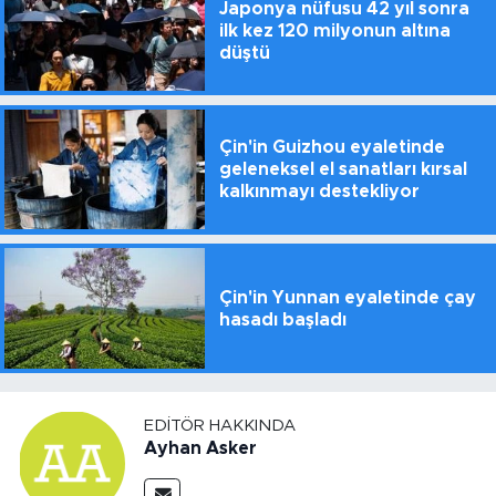
Japonya nüfusu 42 yıl sonra
ilk kez 120 milyonun altına
düştü
Çin'in Guizhou eyaletinde
geleneksel el sanatları kırsal
kalkınmayı destekliyor
Çin'in Yunnan eyaletinde çay
hasadı başladı
EDITÖR HAKKINDA
Ayhan Asker