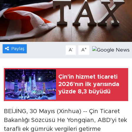
Gündem
Video
Sağlık
Paylaş
-
+
A
A
Foto Haber
Xinhua
Çin'in hizmet ticareti
2026'nın ilk yarısında
Xinhua Türkiye
yüzde 8,3 büyüdü
Seyahat
BEİJİNG, 30 Mayıs (Xinhua) -- Çin Ticaret
Bakanlığı Sözcüsü He Yongqian, ABD'yi tek
taraflı ek gümrük vergileri getirme