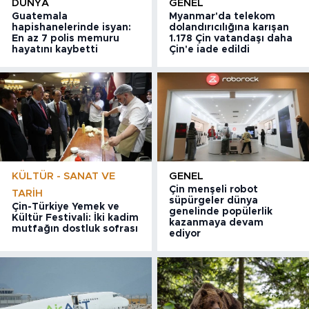
DÜNYA
GENEL
Guatemala
Myanmar'da telekom
hapishanelerinde isyan:
dolandırıcılığına karışan
En az 7 polis memuru
1.178 Çin vatandaşı daha
hayatını kaybetti
Çin'e iade edildi
KÜLTÜR - SANAT VE
GENEL
Çin menşeli robot
TARIH
süpürgeler dünya
Çin-Türkiye Yemek ve
genelinde popülerlik
Kültür Festivali: İki kadim
kazanmaya devam
mutfağın dostluk sofrası
ediyor