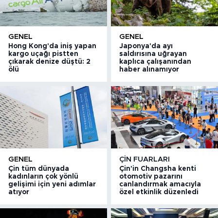
GENEL
GENEL
Hong Kong'da iniş yapan
Japonya'da ayı
kargo uçağı pistten
saldırısına uğrayan
çıkarak denize düştü: 2
kaplıca çalışanından
ölü
haber alınamıyor
GENEL
ÇIN FUARLARI
Çin tüm dünyada
Çin'in Changsha kenti
kadınların çok yönlü
otomotiv pazarını
gelişimi için yeni adımlar
canlandırmak amacıyla
atıyor
özel etkinlik düzenledi