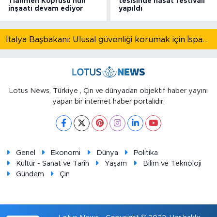
Tianmen Köprüsü'nün
tesisinde hasat festivali
inşaatı devam ediyor
yapıldı
İtalya Başbakanı: Ulusal güvenliği korumak için İspanya ile Schengen kapsamındaki serbest dolaşımı askıya alıyoruz
Lotus News, Türkiye , Çin ve dünyadan objektif haber yayını
yapan bir internet haber portalıdır.
Genel
Ekonomi
Dünya
Politika
Kültür - Sanat ve Tarih
Yaşam
Bilim ve Teknoloji
Gündem
Çin