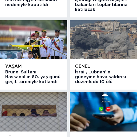
mutfak hijyen sorunları
İşbirliği Örgütü dışişleri
nedeniyle kapatıldı
bakanları toplantılarına
katılacak
YAŞAM
GENEL
Brunei Sultanı
İsrail, Lübnan'ın
Hassanal'ın 80. yaş günü
güneyine hava saldırısı
geçit töreniyle kutlandı
düzenledi: 10 ölü