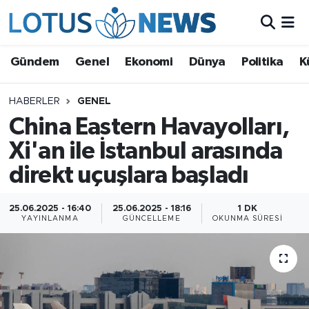
Genel
Gündem
Genel
Ekonomi
Dünya
Politika
K
Ekonomi
HABERLER
GENEL
China Eastern Havayolları,
Dünya
Xi'an ile İstanbul arasında
Politika
direkt uçuşlara başladı
Kültür - Sanat ve Tarih
25.06.2025 - 16:40
25.06.2025 - 18:16
1 DK
YAYINLANMA
GÜNCELLEME
OKUNMA SÜRESI
Yaşam
Bilim ve Teknoloji
Çin Fuarları