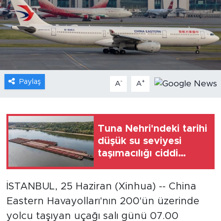
Gündem
Video
Sağlık
Paylaş
-
+
A
A
Foto Haber
Xinhua
Tuna Nehri'ndeki tarihi
düşük su seviyesi
Xinhua Türkiye
taşımacılığı ciddi
şekilde etkiledi
Seyahat
İSTANBUL, 25 Haziran (Xinhua) -- China
Eastern Havayolları'nın 200'ün üzerinde
yolcu taşıyan uçağı salı günü 07.00