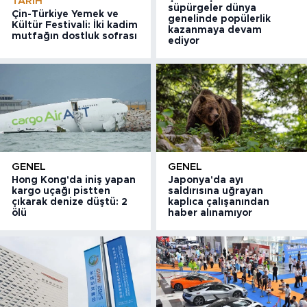
TARIH
süpürgeler dünya
Çin-Türkiye Yemek ve
genelinde popülerlik
Kültür Festivali: İki kadim
kazanmaya devam
mutfağın dostluk sofrası
ediyor
GENEL
GENEL
Hong Kong'da iniş yapan
Japonya'da ayı
kargo uçağı pistten
saldırısına uğrayan
çıkarak denize düştü: 2
kaplıca çalışanından
ölü
haber alınamıyor