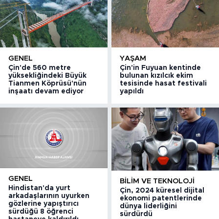
GENEL
YAŞAM
Çin'de 560 metre
Çin'in Fuyuan kentinde
yüksekliğindeki Büyük
bulunan kızılcık ekim
Tianmen Köprüsü'nün
tesisinde hasat festivali
inşaatı devam ediyor
yapıldı
GENEL
BILIM VE TEKNOLOJI
Hindistan'da yurt
Çin, 2024 küresel dijital
arkadaşlarının uyurken
ekonomi patentlerinde
gözlerine yapıştırıcı
dünya liderliğini
sürdüğü 8 öğrenci
sürdürdü