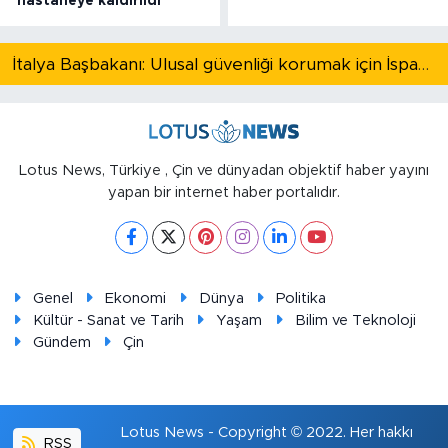
hastaneye kaldırıldı
İtalya Başbakanı: Ulusal güvenliği korumak için İspanya ile Schengen kapsamındaki serbest dolaşımı askıya alıyoruz
Lotus News, Türkiye , Çin ve dünyadan objektif haber yayını
yapan bir internet haber portalıdır.
Genel
Ekonomi
Dünya
Politika
Kültür - Sanat ve Tarih
Yaşam
Bilim ve Teknoloji
Gündem
Çin
Lotus News - Copyright © 2022. Her hakkı
RSS