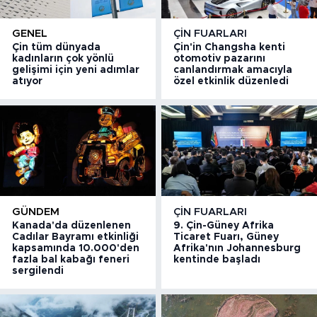
GENEL
ÇIN FUARLARI
Çin tüm dünyada
Çin'in Changsha kenti
kadınların çok yönlü
otomotiv pazarını
gelişimi için yeni adımlar
canlandırmak amacıyla
atıyor
özel etkinlik düzenledi
GÜNDEM
ÇIN FUARLARI
Kanada'da düzenlenen
9. Çin-Güney Afrika
Cadılar Bayramı etkinliği
Ticaret Fuarı, Güney
kapsamında 10.000'den
Afrika'nın Johannesburg
fazla bal kabağı feneri
kentinde başladı
sergilendi