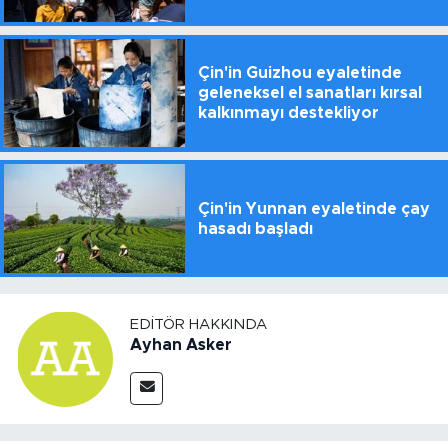
Çin'in Guizhou eyaletinde
geleneksel el sanatları kırsal
kalkınmayı destekliyor
Çin'in Yunnan eyaletinde çay
hasadı başladı
EDITÖR HAKKINDA
Ayhan Asker