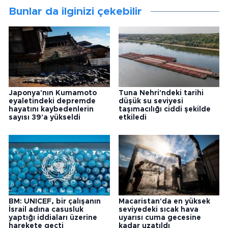
Bunlar da ilginizi çekebilir
Japonya'nın Kumamoto
Tuna Nehri'ndeki tarihi
eyaletindeki depremde
düşük su seviyesi
hayatını kaybedenlerin
taşımacılığı ciddi şekilde
sayısı 39'a yükseldi
etkiledi
BM: UNICEF, bir çalışanın
Macaristan'da en yüksek
İsrail adına casusluk
seviyedeki sıcak hava
yaptığı iddiaları üzerine
uyarısı cuma gecesine
harekete geçti
kadar uzatıldı