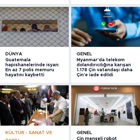
DÜNYA
GENEL
Guatemala
Myanmar'da telekom
hapishanelerinde isyan:
dolandırıcılığına karışan
En az 7 polis memuru
1.178 Çin vatandaşı daha
hayatını kaybetti
Çin'e iade edildi
KÜLTÜR - SANAT VE
GENEL
Çin menşeli robot