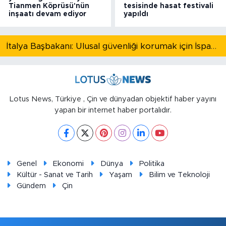
Tianmen Köprüsü'nün
tesisinde hasat festivali
inşaatı devam ediyor
yapıldı
İtalya Başbakanı: Ulusal güvenliği korumak için İspanya ile Schengen kapsamındaki serbest dolaşımı askıya alıyoruz
Lotus News, Türkiye , Çin ve dünyadan objektif haber yayını
yapan bir internet haber portalıdır.
Genel
Ekonomi
Dünya
Politika
Kültür - Sanat ve Tarih
Yaşam
Bilim ve Teknoloji
Gündem
Çin