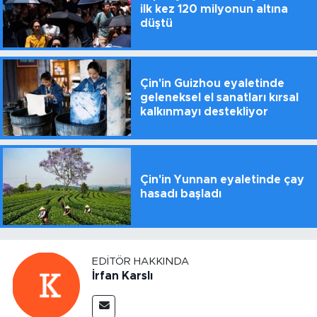
ilk kez 120 milyonun altına
düştü
Çin'in Guizhou eyaletinde
geleneksel el sanatları kırsal
kalkınmayı destekliyor
Çin'in Yunnan eyaletinde çay
hasadı başladı
EDITÖR HAKKINDA
İrfan Karslı