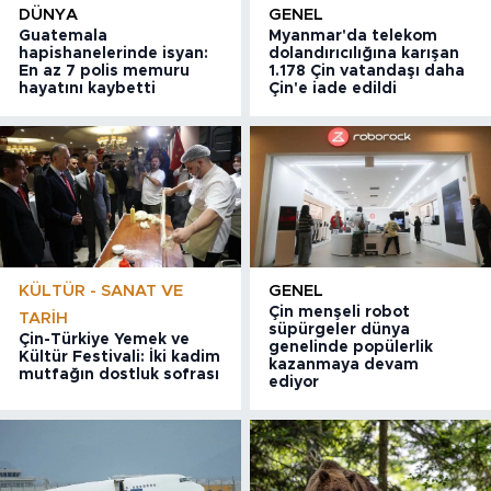
DÜNYA
GENEL
Guatemala
Myanmar'da telekom
hapishanelerinde isyan:
dolandırıcılığına karışan
En az 7 polis memuru
1.178 Çin vatandaşı daha
hayatını kaybetti
Çin'e iade edildi
KÜLTÜR - SANAT VE
GENEL
Çin menşeli robot
TARIH
süpürgeler dünya
Çin-Türkiye Yemek ve
genelinde popülerlik
Kültür Festivali: İki kadim
kazanmaya devam
mutfağın dostluk sofrası
ediyor