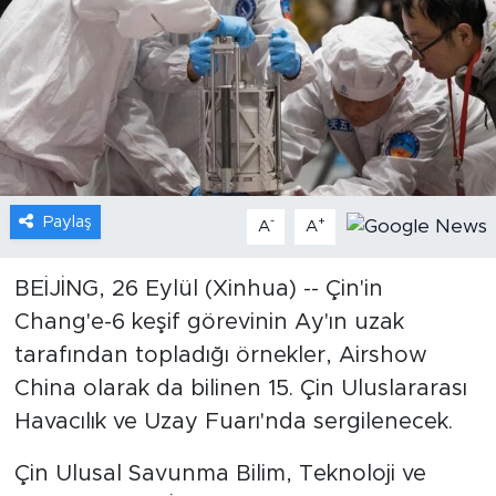
Gündem
Video
Sağlık
Foto Haber
Paylaş
-
+
A
A
Xinhua
BEİJİNG, 26 Eylül (Xinhua) -- Çin'in
Chang'e-6 keşif görevinin Ay'ın uzak
Xinhua Türkiye
tarafından topladığı örnekler, Airshow
Seyahat
China olarak da bilinen 15. Çin Uluslararası
Havacılık ve Uzay Fuarı'nda sergilenecek.
Çin Ulusal Savunma Bilim, Teknoloji ve