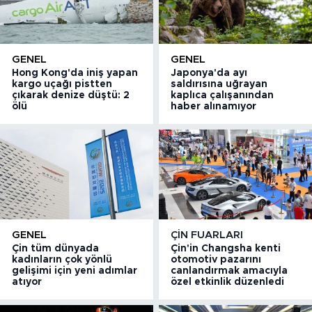
GENEL
GENEL
Hong Kong'da iniş yapan
Japonya'da ayı
kargo uçağı pistten
saldırısına uğrayan
çıkarak denize düştü: 2
kaplıca çalışanından
ölü
haber alınamıyor
GENEL
ÇIN FUARLARI
Çin tüm dünyada
Çin'in Changsha kenti
kadınların çok yönlü
otomotiv pazarını
gelişimi için yeni adımlar
canlandırmak amacıyla
atıyor
özel etkinlik düzenledi