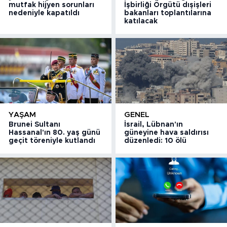
mutfak hijyen sorunları
İşbirliği Örgütü dışişleri
nedeniyle kapatıldı
bakanları toplantılarına
katılacak
YAŞAM
GENEL
Brunei Sultanı
İsrail, Lübnan'ın
Hassanal'ın 80. yaş günü
güneyine hava saldırısı
geçit töreniyle kutlandı
düzenledi: 10 ölü