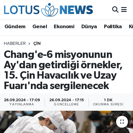
Genel
Gündem
Genel
Ekonomi
Dünya
Politika
K
Ekonomi
HABERLER
ÇIN
Chang'e-6 misyonunun
Dünya
Ay'dan getirdiği örnekler,
Politika
15. Çin Havacılık ve Uzay
Kültür - Sanat ve Tarih
Fuarı'nda sergilenecek
Yaşam
26.09.2024 - 17:09
26.09.2024 - 17:15
1 DK
YAYINLANMA
GÜNCELLEME
OKUNMA SÜRESI
Bilim ve Teknoloji
Çin Fuarları