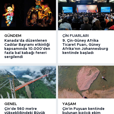
GÜNDEM
ÇIN FUARLARI
Kanada'da düzenlenen
9. Çin-Güney Afrika
Cadılar Bayramı etkinliği
Ticaret Fuarı, Güney
kapsamında 10.000'den
Afrika'nın Johannesburg
fazla bal kabağı feneri
kentinde başladı
sergilendi
GENEL
YAŞAM
Çin'de 560 metre
Çin'in Fuyuan kentinde
yüksekliğindeki Büyük
bulunan kızılcık ekim