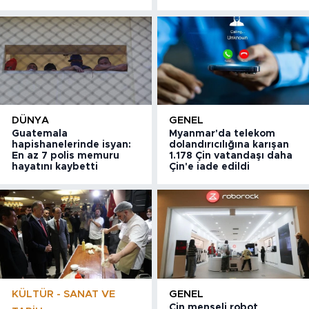
DÜNYA
GENEL
Guatemala
Myanmar'da telekom
hapishanelerinde isyan:
dolandırıcılığına karışan
En az 7 polis memuru
1.178 Çin vatandaşı daha
hayatını kaybetti
Çin'e iade edildi
KÜLTÜR - SANAT VE
GENEL
Çin menşeli robot