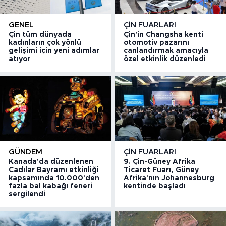
GENEL
ÇIN FUARLARI
Çin tüm dünyada
Çin'in Changsha kenti
kadınların çok yönlü
otomotiv pazarını
gelişimi için yeni adımlar
canlandırmak amacıyla
atıyor
özel etkinlik düzenledi
GÜNDEM
ÇIN FUARLARI
Kanada'da düzenlenen
9. Çin-Güney Afrika
Cadılar Bayramı etkinliği
Ticaret Fuarı, Güney
kapsamında 10.000'den
Afrika'nın Johannesburg
fazla bal kabağı feneri
kentinde başladı
sergilendi