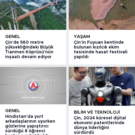
GENEL
YAŞAM
Çin'de 560 metre
Çin'in Fuyuan kentinde
yüksekliğindeki Büyük
bulunan kızılcık ekim
Tianmen Köprüsü'nün
tesisinde hasat festivali
inşaatı devam ediyor
yapıldı
GENEL
BILIM VE TEKNOLOJI
Hindistan'da yurt
Çin, 2024 küresel dijital
arkadaşlarının uyurken
ekonomi patentlerinde
gözlerine yapıştırıcı
dünya liderliğini
sürdüğü 8 öğrenci
sürdürdü