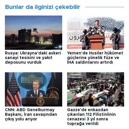
Bunlar da ilginizi çekebilir
Rusya: Ukrayna'daki askeri
Yemen'de Husiler hükümet
sanayi tesisini ve yakıt
güçlerine yönelik füze ve
deposunu vurduk
İHA saldırılarını artırdı
CNN: ABD Genelkurmay
Gazze'de enkazdan
Başkanı, İran savaşından
çıkarılan 112 Filistinlinin
çıkış yolu arıyor
cenazesi 3 yıl sonra
toprağa verildi