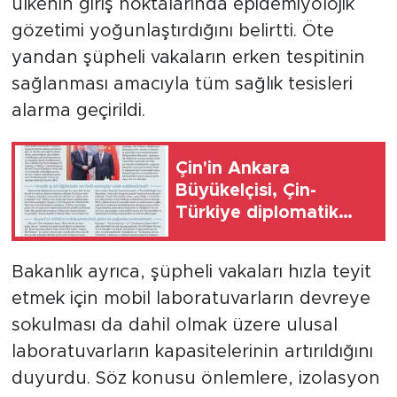
ülkenin giriş noktalarında epidemiyolojik
gözetimi yoğunlaştırdığını belirtti. Öte
yandan şüpheli vakaların erken tespitinin
sağlanması amacıyla tüm sağlık tesisleri
alarma geçirildi.
Çin'in Ankara
Büyükelçisi, Çin-
Türkiye diplomatik
ilişkilerinin 55.
yıldönümü dolayısıyla
Bakanlık ayrıca, şüpheli vakaları hızla teyit
makale yayımladı
etmek için mobil laboratuvarların devreye
sokulması da dahil olmak üzere ulusal
laboratuvarların kapasitelerinin artırıldığını
duyurdu. Söz konusu önlemlere, izolasyon