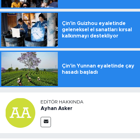
Çin'in Guizhou eyaletinde
geleneksel el sanatları kırsal
kalkınmayı destekliyor
Çin'in Yunnan eyaletinde çay
hasadı başladı
EDITÖR HAKKINDA
Ayhan Asker