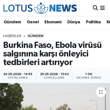
Genel
Gündem
Genel
Ekonomi
Dünya
Politika
K
Ekonomi
HABERLER
GÜNDEM
Burkina Faso, Ebola virüsü
Dünya
salgınına karşı önleyici
Politika
tedbirleri artırıyor
Kültür - Sanat ve Tarih
24.05.2026 - 14:55
25.05.2026 - 13:42
1 DK
YAYINLANMA
GÜNCELLEME
OKUNMA SÜRESI
Yaşam
Bilim ve Teknoloji
Çin Fuarları