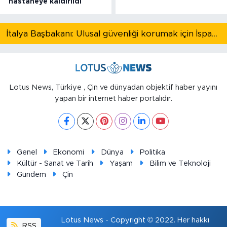
hastaneye kaldırıldı
İtalya Başbakanı: Ulusal güvenliği korumak için İspanya ile Schengen kapsamındaki serbest dolaşımı askıya alıyoruz
Lotus News, Türkiye , Çin ve dünyadan objektif haber yayını
yapan bir internet haber portalıdır.
Genel
Ekonomi
Dünya
Politika
Kültür - Sanat ve Tarih
Yaşam
Bilim ve Teknoloji
Gündem
Çin
Lotus News - Copyright © 2022. Her hakkı
RSS