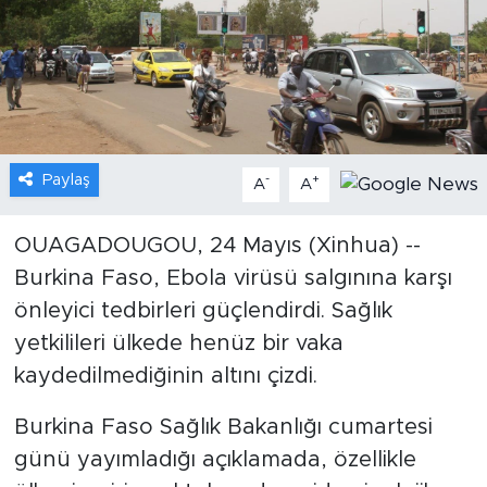
Gündem
Video
Sağlık
Paylaş
-
+
A
A
Foto Haber
OUAGADOUGOU, 24 Mayıs (Xinhua) --
Xinhua
Burkina Faso, Ebola virüsü salgınına karşı
önleyici tedbirleri güçlendirdi. Sağlık
Xinhua Türkiye
yetkilileri ülkede henüz bir vaka
Seyahat
kaydedilmediğinin altını çizdi.
Burkina Faso Sağlık Bakanlığı cumartesi
günü yayımladığı açıklamada, özellikle