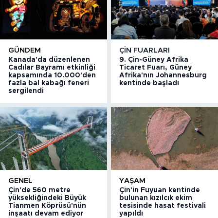
GÜNDEM
ÇIN FUARLARI
Kanada'da düzenlenen
9. Çin-Güney Afrika
Cadılar Bayramı etkinliği
Ticaret Fuarı, Güney
kapsamında 10.000'den
Afrika'nın Johannesburg
fazla bal kabağı feneri
kentinde başladı
sergilendi
GENEL
YAŞAM
Çin'de 560 metre
Çin'in Fuyuan kentinde
yüksekliğindeki Büyük
bulunan kızılcık ekim
Tianmen Köprüsü'nün
tesisinde hasat festivali
inşaatı devam ediyor
yapıldı