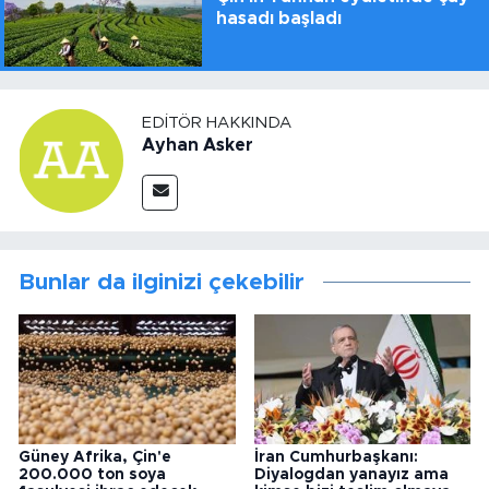
hasadı başladı
EDITÖR HAKKINDA
Ayhan Asker
Bunlar da ilginizi çekebilir
Güney Afrika, Çin'e
İran Cumhurbaşkanı:
200.000 ton soya
Diyalogdan yanayız ama