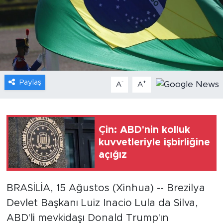
Gündem
Video
Sağlık
Paylaş
-
+
A
A
Foto Haber
Xinhua
Çin: ABD'nin kolluk
kuvvetleriyle işbirliğine
Xinhua Türkiye
açığız
Seyahat
BRASİLİA, 15 Ağustos (Xinhua) -- Brezilya
Devlet Başkanı Luiz Inacio Lula da Silva,
ABD'li mevkidaşı Donald Trump'ın