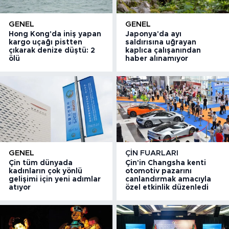
GENEL
GENEL
Hong Kong'da iniş yapan
Japonya'da ayı
kargo uçağı pistten
saldırısına uğrayan
çıkarak denize düştü: 2
kaplıca çalışanından
ölü
haber alınamıyor
GENEL
ÇIN FUARLARI
Çin tüm dünyada
Çin'in Changsha kenti
kadınların çok yönlü
otomotiv pazarını
gelişimi için yeni adımlar
canlandırmak amacıyla
atıyor
özel etkinlik düzenledi