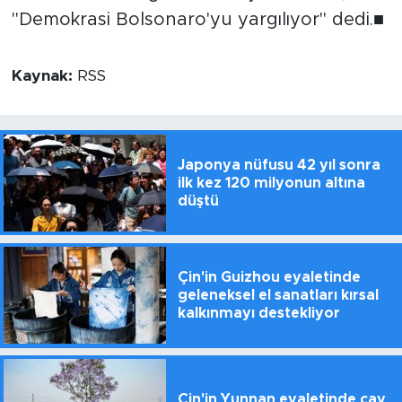
"Demokrasi Bolsonaro'yu yargılıyor" dedi.■
Kaynak:
RSS
Japonya nüfusu 42 yıl sonra
ilk kez 120 milyonun altına
düştü
Çin'in Guizhou eyaletinde
geleneksel el sanatları kırsal
kalkınmayı destekliyor
Çin'in Yunnan eyaletinde çay