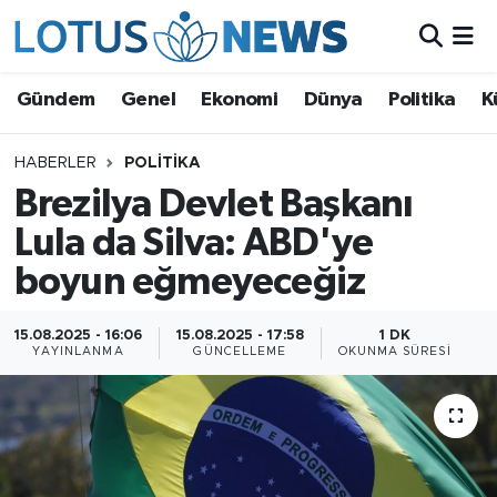
Genel
Gündem
Genel
Ekonomi
Dünya
Politika
K
Ekonomi
HABERLER
POLITIKA
Brezilya Devlet Başkanı
Dünya
Lula da Silva: ABD'ye
Politika
boyun eğmeyeceğiz
Kültür - Sanat ve Tarih
15.08.2025 - 16:06
15.08.2025 - 17:58
1 DK
YAYINLANMA
GÜNCELLEME
OKUNMA SÜRESI
Yaşam
Bilim ve Teknoloji
Çin Fuarları