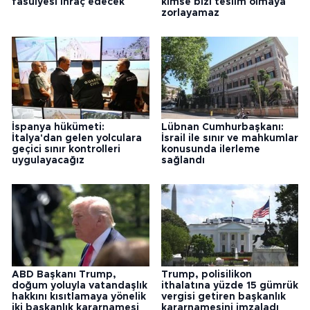
fasulyesi ihraç edecek
kimse bizi teslim olmaya
zorlayamaz
İspanya hükümeti:
Lübnan Cumhurbaşkanı:
İtalya'dan gelen yolculara
İsrail ile sınır ve mahkumlar
geçici sınır kontrolleri
konusunda ilerleme
uygulayacağız
sağlandı
ABD Başkanı Trump,
Trump, polisilikon
doğum yoluyla vatandaşlık
ithalatına yüzde 15 gümrük
hakkını kısıtlamaya yönelik
vergisi getiren başkanlık
iki başkanlık kararnamesi
kararnamesini imzaladı