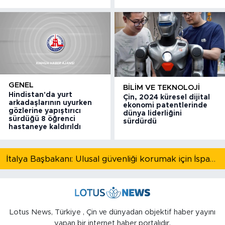
GENEL
BILIM VE TEKNOLOJI
Hindistan'da yurt
Çin, 2024 küresel dijital
arkadaşlarının uyurken
ekonomi patentlerinde
gözlerine yapıştırıcı
dünya liderliğini
sürdüğü 8 öğrenci
sürdürdü
hastaneye kaldırıldı
İtalya Başbakanı: Ulusal güvenliği korumak için İspanya ile Schengen kapsamındaki serbest dolaşımı askıya alıyoruz
Lotus News, Türkiye , Çin ve dünyadan objektif haber yayını
yapan bir internet haber portalıdır.