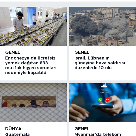
GENEL
GENEL
Endonezya'da ücretsiz
İsrail, Lübnan'ın
yemek dağıtan 833
güneyine hava saldırısı
mutfak hijyen sorunları
düzenledi: 10 ölü
nedeniyle kapatıldı
DÜNYA
GENEL
Guatemala
Myanmar'da telekom