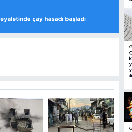
 eyaletinde çay hasadı başladı
Ç
k
y
y
a