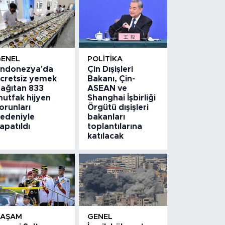
GENEL
POLITIKA
ndonezya'da
Çin Dışişleri
cretsiz yemek
Bakanı, Çin-
ağıtan 833
ASEAN ve
utfak hijyen
Shanghai İşbirliği
orunları
Örgütü dışişleri
edeniyle
bakanları
apatıldı
toplantılarına
katılacak
YAŞAM
GENEL