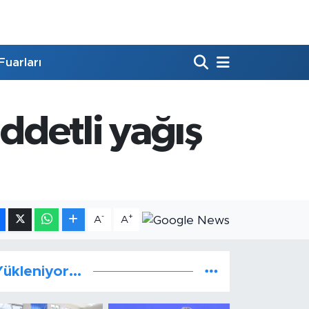
Fuarları
iddetli yağış
-
+
A
A
ükleniyor...