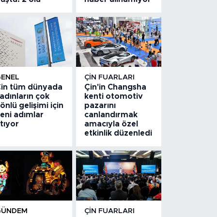
GENEL
ÇIN FUARLARI
in tüm dünyada
Çin'in Changsha
adınların çok
kenti otomotiv
önlü gelişimi için
pazarını
eni adımlar
canlandırmak
tıyor
amacıyla özel
etkinlik düzenledi
GÜNDEM
ÇIN FUARLARI