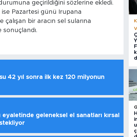
urumuna geçirildiğini sözlerine ekledi.
i ise Pazartesi günü Irupana
 çalışan bir aracın sel sularına
K
V
e sonuçlandı.
Ç
Y
F
k
d
u 42 yıl sonra ilk kez 120 milyonun
H
 eyaletinde geleneksel el sanatları kırsal
i
stekliyor
u
ç
d