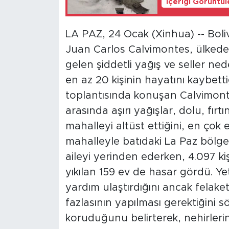
İçeriği Görüntü
LA PAZ, 24 Ocak (Xinhua) -- Boli
Juan Carlos Calvimontes, ülked
gelen şiddetli yağış ve seller nede
en az 20 kişinin hayatını kaybetti
toplantısında konuşan Calvimont
arasında aşırı yağışlar, dolu, fırt
mahalleyi altüst ettiğini, en çok 
mahalleyle batıdaki La Paz bölge
aileyi yerinden ederken, 4.097 ki
yıkılan 159 ev de hasar gördü. Ye
yardım ulaştırdığını ancak felake
fazlasının yapılması gerektiğini 
koruduğunu belirterek, nehirlerin