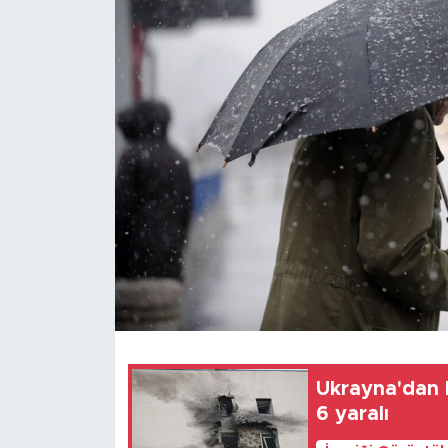
Gündem
Video
Sağlık
Foto Haber
Xinhua
Xinhua Türkiye
Seyahat
Ukrayna'dan M
6 yaralı