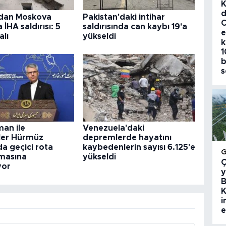
K
d
dan Moskova
Pakistan'daki intihar
C
 İHA saldırısı: 5
saldırısında can kaybı 19'a
e
alı
yükseldi
k
1
b
s
an ile
Venezuela'daki
ler Hürmüz
depremlerde hayatını
a geçici rota
kaybedenlerin sayısı 6.125'e
lmasına
yükseldi
Ç
yor
y
B
K
i
e