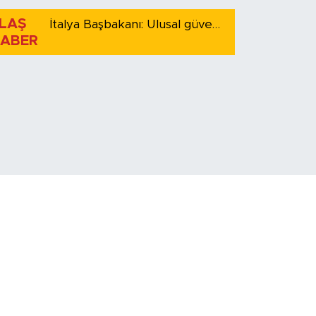
LAŞ
İtalya Başbakanı: Ulusal güvenliği korumak için İspanya ile Schengen kapsamındaki serbest dolaşımı askıya alıyoruz
ABER