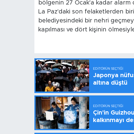
bölgenin 27 Ocak'a kadar alarm d
La Paz'daki son felaketlerden bir
belediyesindeki bir nehri geçmeye
kapılması ve dört kişinin ölmesiyl
EDITÖRÜN SEÇTIĞI
Japonya nüfus
altına düştü
EDITÖRÜN SEÇTIĞI
Çin'in Guizhou
kalkınmayı de