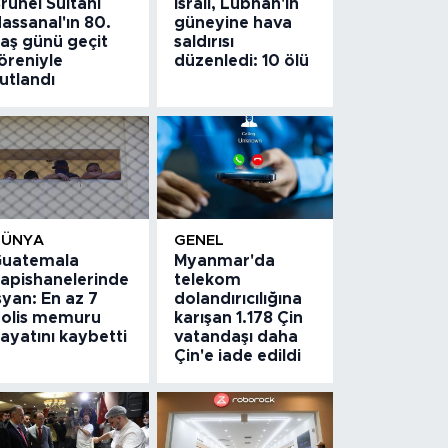
runei Sultanı
İsrail, Lübnan'ın
assanal'ın 80.
güneyine hava
aş günü geçit
saldırısı
öreniyle
düzenledi: 10 ölü
utlandı
DÜNYA
GENEL
uatemala
Myanmar'da
apishanelerinde
telekom
syan: En az 7
dolandırıcılığına
olis memuru
karışan 1.178 Çin
ayatını kaybetti
vatandaşı daha
Çin'e iade edildi