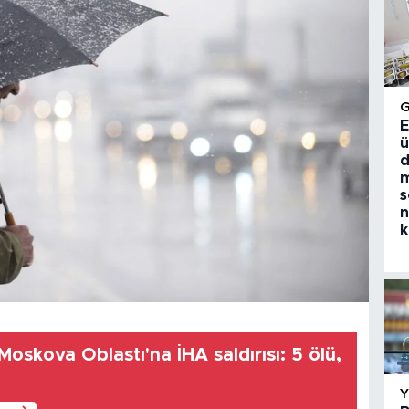
E
ü
d
m
s
n
k
oskova Oblastı'na İHA saldırısı: 5 ölü,