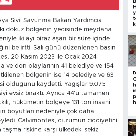
B
le
H
y
t
vya Sivil Savunma Bakan Yardımcısı
k
eki dokuz bölgenin yedisinde meydana
niyle iki ayı biraz aşan bir süre içinde
ğini belirtti. Salı günü düzenlenen basın
es, 20 Kasım 2023 ile Ocak 2024
ına ve don olaylarının 41 belediye ve 154
etkilenen bölgenin ise 14 belediye ve 63
G
si olduğunu kaydetti. Yağışlar 9.075
h
i
şiyi evsiz bıraktı. Ayrıca 44'ü tamamen
p
tkili, hükümetin bölgeye 131 ton insani
h
tin boyutları nedeniyle çok daha
söyledi. Calvimontes, durumun ciddiyetini
 taşma riskine karşı ülkedeki sekiz