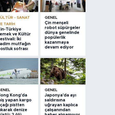
ÜLTÜR - SANAT
GENEL
Çin menşeli
E TARIH
robot süpürgeler
in-Türkiye
dünya genelinde
emek ve Kültür
popülerlik
estivali: İki
kazanmaya
adim mutfağın
devam ediyor
ostluk sofrası
GENEL
GENEL
ong Kong'da
Japonya'da ayı
niş yapan kargo
saldırısına
çağı pistten
uğrayan kaplıca
ıkarak denize
çalışanından
üştü: 2 ölü
haber alınamıyor