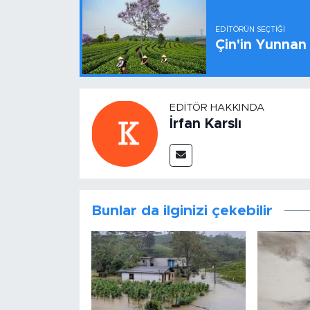
EDITÖRÜN SEÇTIĞI
Çin'in Yunnan
EDITÖR HAKKINDA
İrfan Karslı
Bunlar da ilginizi çekebilir