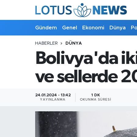
Genel
Gündem
Genel
Ekonomi
Dünya
Po
Ekonomi
HABERLER
DÜNYA
Bolivya'da iki
Dünya
Politika
ve sellerde 20
Kültür - Sanat ve Tarih
24.01.2024 - 13:42
1 DK
YAYINLANMA
OKUNMA SÜRESI
Yaşam
Bilim ve Teknoloji
Çin Fuarları