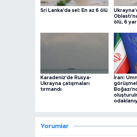
Sri Lanka'da sel: En az 6 ölü
Ukrayna'
Oblastı'na
ölü, 6 yar
Karadeniz'de Rusya-
İran: Umm
Ukrayna çatışmaları
görüşme
tırmandı
Boğazı'nd
oluşturu
odaklanı
Yorumlar