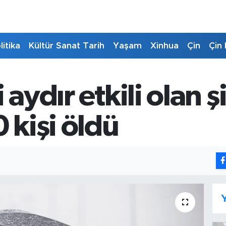
litika
Kültür Sanat Tarih
Yaşam
Xinhua
Çin
Çin 
 aydır etkili olan ş
 kişi öldü
Y