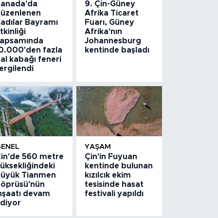
anada'da
9. Çin-Güney
üzenlenen
Afrika Ticaret
adılar Bayramı
Fuarı, Güney
tkinliği
Afrika'nın
apsamında
Johannesburg
0.000'den fazla
kentinde başladı
al kabağı feneri
ergilendi
GENEL
YAŞAM
in'de 560 metre
Çin'in Fuyuan
üksekliğindeki
kentinde bulunan
üyük Tianmen
kızılcık ekim
öprüsü'nün
tesisinde hasat
nşaatı devam
festivali yapıldı
diyor