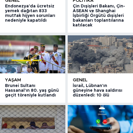
GENEL
POLITIKA
Endonezya'da ücretsiz
Çin Dışişleri Bakanı, Çin-
yemek dağıtan 833
ASEAN ve Shanghai
mutfak hijyen sorunları
İşbirliği Örgütü dışişleri
nedeniyle kapatıldı
bakanları toplantılarına
katılacak
YAŞAM
GENEL
Brunei Sultanı
İsrail, Lübnan'ın
Hassanal'ın 80. yaş günü
güneyine hava saldırısı
geçit töreniyle kutlandı
düzenledi: 10 ölü