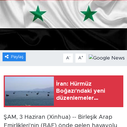
Gündem
Video
Sağlık
Foto Haber
Paylaş
-
+
A
A
Xinhua
Xinhua Türkiye
İran: Hürmüz
Boğazı'ndaki yeni
Seyahat
düzenlemeler
konusunda Umman ile
anlaşmaya yakınız
ŞAM, 3 Haziran (Xinhua) -- Birleşik Arap
Emirlikleri'nin (BAE) önde gelen havayolu