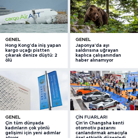
GENEL
GENEL
Hong Kong'da iniş yapan
Japonya'da ayı
kargo uçağı pistten
saldırısına uğrayan
çıkarak denize düştü: 2
kaplıca çalışanından
ölü
haber alınamıyor
GENEL
ÇIN FUARLARI
Çin tüm dünyada
Çin'in Changsha kenti
kadınların çok yönlü
otomotiv pazarını
gelişimi için yeni adımlar
canlandırmak amacıyla
atıyor
özel etkinlik düzenledi