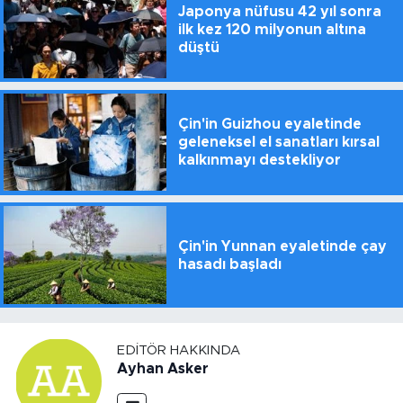
Japonya nüfusu 42 yıl sonra
ilk kez 120 milyonun altına
düştü
Çin'in Guizhou eyaletinde
geleneksel el sanatları kırsal
kalkınmayı destekliyor
Çin'in Yunnan eyaletinde çay
hasadı başladı
EDITÖR HAKKINDA
Ayhan Asker