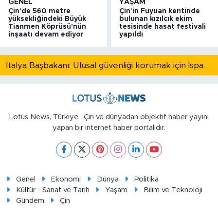
GENEL
YAŞAM
Çin'de 560 metre
Çin'in Fuyuan kentinde
yüksekliğindeki Büyük
bulunan kızılcık ekim
Tianmen Köprüsü'nün
tesisinde hasat festivali
inşaatı devam ediyor
yapıldı
İtalya Başbakanı: Ulusal güvenliği korumak için İspanya ile Schengen kapsamındaki serbest dolaşımı askıya alıyoruz
Lotus News, Türkiye , Çin ve dünyadan objektif haber yayını
yapan bir internet haber portalıdır.
Genel
Ekonomi
Dünya
Politika
Kültür - Sanat ve Tarih
Yaşam
Bilim ve Teknoloji
Gündem
Çin