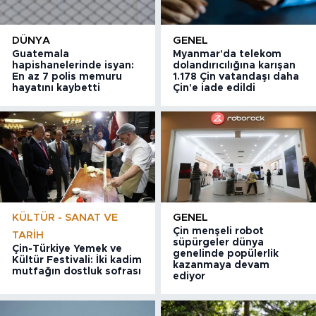
DÜNYA
GENEL
Guatemala
Myanmar'da telekom
hapishanelerinde isyan:
dolandırıcılığına karışan
En az 7 polis memuru
1.178 Çin vatandaşı daha
hayatını kaybetti
Çin'e iade edildi
KÜLTÜR - SANAT VE
GENEL
Çin menşeli robot
TARIH
süpürgeler dünya
Çin-Türkiye Yemek ve
genelinde popülerlik
Kültür Festivali: İki kadim
kazanmaya devam
mutfağın dostluk sofrası
ediyor