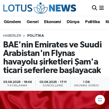
Genel
Gündem
Genel
Ekonomi
Dünya
Politika
K
Ekonomi
HABERLER
POLITIKA
BAE'nin Emirates ve Suudi
Dünya
Arabistan'ın Flynas
Politika
havayolu şirketleri Şam'a
Kültür - Sanat ve Tarih
ticari seferlere başlayacak
Yaşam
03.06.2025 - 18:46
03.06.2025 - 17:11
1 DK
YAYINLANMA
GÜNCELLEME
OKUNMA SÜRESI
Bilim ve Teknoloji
Çin Fuarları