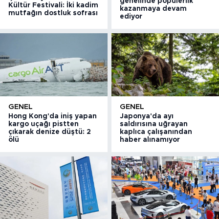
genelinde popülerlik
Kültür Festivali: İki kadim
kazanmaya devam
mutfağın dostluk sofrası
ediyor
GENEL
GENEL
Hong Kong'da iniş yapan
Japonya'da ayı
kargo uçağı pistten
saldırısına uğrayan
çıkarak denize düştü: 2
kaplıca çalışanından
ölü
haber alınamıyor