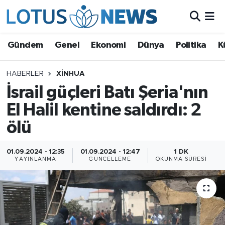
Genel
Gündem
Genel
Ekonomi
Dünya
Politika
K
Ekonomi
HABERLER
XINHUA
İsrail güçleri Batı Şeria'nın
Dünya
El Halil kentine saldırdı: 2
Politika
ölü
Kültür - Sanat ve Tarih
01.09.2024 - 12:35
01.09.2024 - 12:47
1 DK
YAYINLANMA
GÜNCELLEME
OKUNMA SÜRESI
Yaşam
Bilim ve Teknoloji
Çin Fuarları