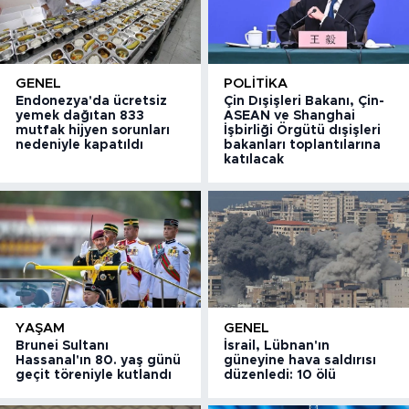
GENEL
POLITIKA
Endonezya'da ücretsiz
Çin Dışişleri Bakanı, Çin-
yemek dağıtan 833
ASEAN ve Shanghai
mutfak hijyen sorunları
İşbirliği Örgütü dışişleri
nedeniyle kapatıldı
bakanları toplantılarına
katılacak
YAŞAM
GENEL
Brunei Sultanı
İsrail, Lübnan'ın
Hassanal'ın 80. yaş günü
güneyine hava saldırısı
geçit töreniyle kutlandı
düzenledi: 10 ölü