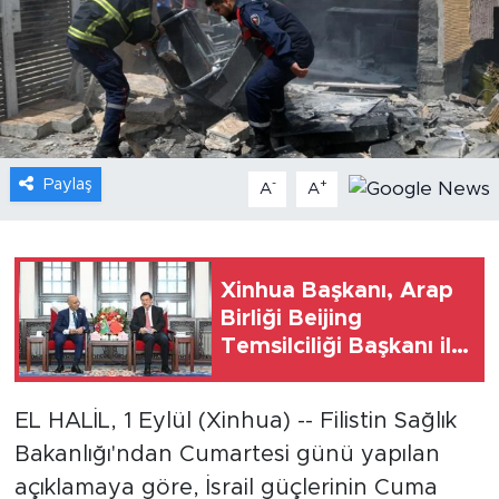
Gündem
Video
Sağlık
Paylaş
-
+
A
A
Foto Haber
Xinhua
Xinhua Başkanı, Arap
Birliği Beijing
Xinhua Türkiye
Temsilciliği Başkanı ile
görüştü
Seyahat
EL HALİL, 1 Eylül (Xinhua) -- Filistin Sağlık
Bakanlığı'ndan Cumartesi günü yapılan
açıklamaya göre, İsrail güçlerinin Cuma