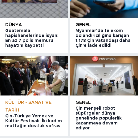
DÜNYA
GENEL
Guatemala
Myanmar'da telekom
hapishanelerinde isyan:
dolandırıcılığına karışan
En az 7 polis memuru
1.178 Çin vatandaşı daha
hayatını kaybetti
Çin'e iade edildi
KÜLTÜR - SANAT VE
GENEL
Çin menşeli robot
TARIH
süpürgeler dünya
Çin-Türkiye Yemek ve
genelinde popülerlik
Kültür Festivali: İki kadim
kazanmaya devam
mutfağın dostluk sofrası
ediyor