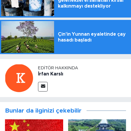
geleneksel el sanatları kırsal
kalkınmayı destekliyor
Çin'in Yunnan eyaletinde çay
hasadı başladı
EDITÖR HAKKINDA
İrfan Karslı
Bunlar da ilginizi çekebilir