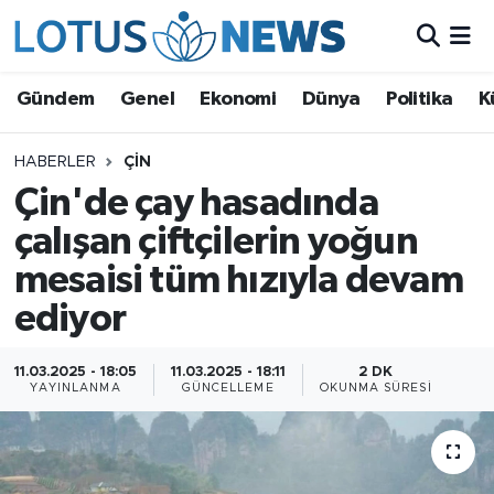
Genel
Gündem
Genel
Ekonomi
Dünya
Politika
K
Ekonomi
HABERLER
ÇIN
Çin'de çay hasadında
Dünya
çalışan çiftçilerin yoğun
Politika
mesaisi tüm hızıyla devam
Kültür - Sanat ve Tarih
ediyor
Yaşam
11.03.2025 - 18:05
11.03.2025 - 18:11
2 DK
YAYINLANMA
GÜNCELLEME
OKUNMA SÜRESI
Bilim ve Teknoloji
Çin Fuarları