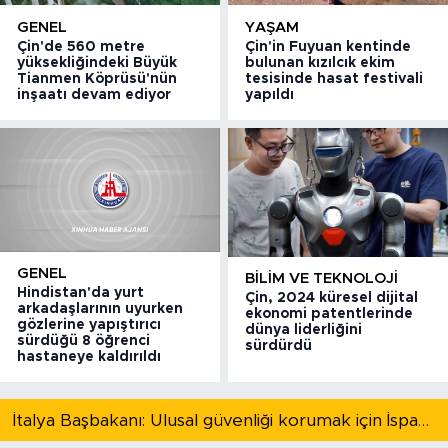
GENEL
YAŞAM
Çin'de 560 metre
Çin'in Fuyuan kentinde
yüksekliğindeki Büyük
bulunan kızılcık ekim
Tianmen Köprüsü'nün
tesisinde hasat festivali
inşaatı devam ediyor
yapıldı
GENEL
BILIM VE TEKNOLOJI
Hindistan'da yurt
Çin, 2024 küresel dijital
arkadaşlarının uyurken
ekonomi patentlerinde
gözlerine yapıştırıcı
dünya liderliğini
sürdüğü 8 öğrenci
sürdürdü
hastaneye kaldırıldı
İtalya Başbakanı: Ulusal güvenliği korumak için İspanya ile Schengen kapsamındaki serbest dolaşımı askıya alıyoruz