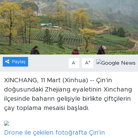
Gündem
Video
Sağlık
Foto Haber
Paylaş
-
+
A
A
Xinhua
XİNCHANG, 11 Mart (Xinhua) -- Çin'in
doğusundaki Zhejiang eyaletinin Xinchang
Xinhua Türkiye
ilçesinde baharın gelişiyle birlikte çiftçilerin
Seyahat
çay toplama mesaisi başladı.
Drone ile çekilen fotoğrafta Çin'in