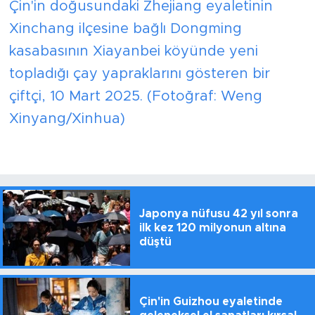
Çin'in doğusundaki Zhejiang eyaletinin
Xinchang ilçesine bağlı Dongming
kasabasının Xiayanbei köyünde yeni
topladığı çay yapraklarını gösteren bir
çiftçi, 10 Mart 2025. (Fotoğraf: Weng
Xinyang/Xinhua)
Japonya nüfusu 42 yıl sonra
ilk kez 120 milyonun altına
düştü
Çin'in Guizhou eyaletinde