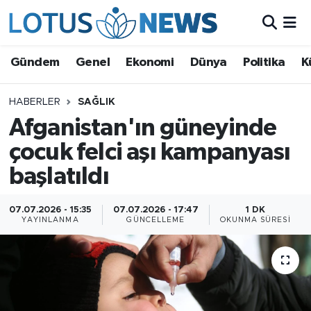
Genel
Gündem
Genel
Ekonomi
Dünya
Politika
K
Ekonomi
HABERLER
SAĞLIK
Afganistan'ın güneyinde
Dünya
çocuk felci aşı kampanyası
Politika
başlatıldı
Kültür - Sanat ve Tarih
07.07.2026 - 15:35
07.07.2026 - 17:47
1 DK
YAYINLANMA
GÜNCELLEME
OKUNMA SÜRESI
Yaşam
Bilim ve Teknoloji
Çin Fuarları