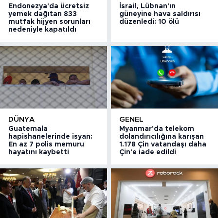
Endonezya'da ücretsiz
İsrail, Lübnan'ın
yemek dağıtan 833
güneyine hava saldırısı
mutfak hijyen sorunları
düzenledi: 10 ölü
nedeniyle kapatıldı
DÜNYA
GENEL
Guatemala
Myanmar'da telekom
hapishanelerinde isyan:
dolandırıcılığına karışan
En az 7 polis memuru
1.178 Çin vatandaşı daha
hayatını kaybetti
Çin'e iade edildi