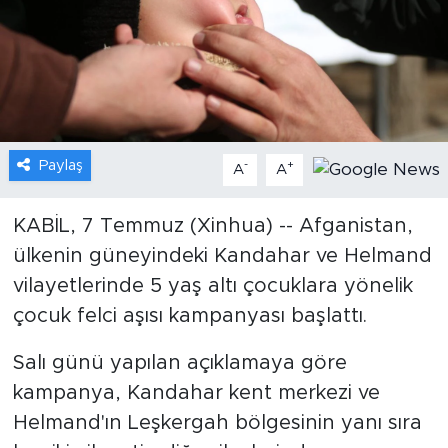
Gündem
Video
Sağlık
Paylaş
-
+
A
A
Foto Haber
KABİL, 7 Temmuz (Xinhua) -- Afganistan,
Xinhua
ülkenin güneyindeki Kandahar ve Helmand
vilayetlerinde 5 yaş altı çocuklara yönelik
Xinhua Türkiye
çocuk felci aşısı kampanyası başlattı.
Seyahat
Salı günü yapılan açıklamaya göre
kampanya, Kandahar kent merkezi ve
Helmand'ın Leşkergah bölgesinin yanı sıra