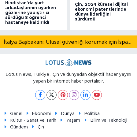
Hindistan'da yurt
Çin, 2024 küresel dijital
arkadaşlarının uyurken
ekonomi patentlerinde
gözlerine yapıştırıcı
dünya liderliğini
sürdüğü 8 öğrenci
sürdürdü
hastaneye kaldırıldı
İtalya Başbakanı: Ulusal güvenliği korumak için İspanya ile Schengen kapsamındaki serbest dolaşımı askıya alıyoruz
Lotus News, Türkiye , Çin ve dünyadan objektif haber yayını
yapan bir internet haber portalıdır.
Genel
Ekonomi
Dünya
Politika
Kültür - Sanat ve Tarih
Yaşam
Bilim ve Teknoloji
Gündem
Çin