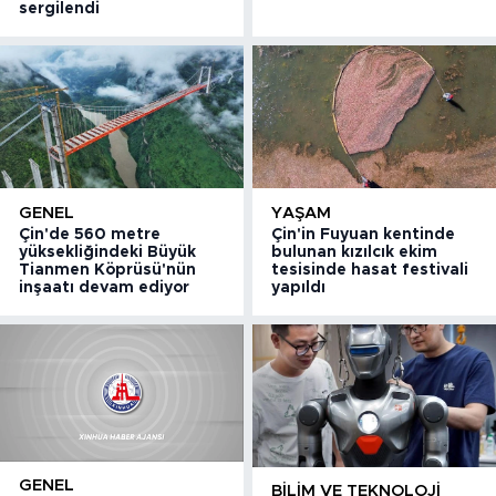
sergilendi
GENEL
YAŞAM
Çin'de 560 metre
Çin'in Fuyuan kentinde
yüksekliğindeki Büyük
bulunan kızılcık ekim
Tianmen Köprüsü'nün
tesisinde hasat festivali
inşaatı devam ediyor
yapıldı
GENEL
BILIM VE TEKNOLOJI