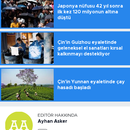
Japonya nüfusu 42 yıl sonra
ilk kez 120 milyonun altına
düştü
Çin'in Guizhou eyaletinde
geleneksel el sanatları kırsal
kalkınmayı destekliyor
Çin'in Yunnan eyaletinde çay
hasadı başladı
EDITÖR HAKKINDA
Ayhan Asker