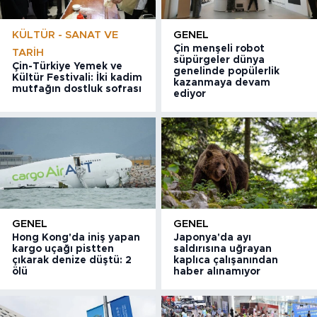
KÜLTÜR - SANAT VE
GENEL
Çin menşeli robot
TARIH
süpürgeler dünya
Çin-Türkiye Yemek ve
genelinde popülerlik
Kültür Festivali: İki kadim
kazanmaya devam
mutfağın dostluk sofrası
ediyor
GENEL
GENEL
Hong Kong'da iniş yapan
Japonya'da ayı
kargo uçağı pistten
saldırısına uğrayan
çıkarak denize düştü: 2
kaplıca çalışanından
ölü
haber alınamıyor