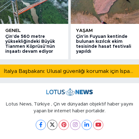
GENEL
YAŞAM
Çin'de 560 metre
Çin'in Fuyuan kentinde
yüksekliğindeki Büyük
bulunan kızılcık ekim
Tianmen Köprüsü'nün
tesisinde hasat festivali
inşaatı devam ediyor
yapıldı
İtalya Başbakanı: Ulusal güvenliği korumak için İspanya ile Schengen kapsamındaki serbest dolaşımı askıya alıyoruz
Lotus News, Türkiye , Çin ve dünyadan objektif haber yayını
yapan bir internet haber portalıdır.