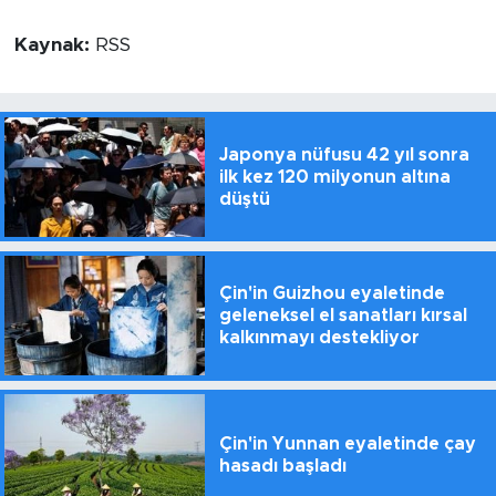
Kaynak:
RSS
Japonya nüfusu 42 yıl sonra
ilk kez 120 milyonun altına
düştü
Çin'in Guizhou eyaletinde
geleneksel el sanatları kırsal
kalkınmayı destekliyor
Çin'in Yunnan eyaletinde çay
hasadı başladı