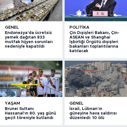
GENEL
POLITIKA
Endonezya'da ücretsiz
Çin Dışişleri Bakanı, Çin-
yemek dağıtan 833
ASEAN ve Shanghai
mutfak hijyen sorunları
İşbirliği Örgütü dışişleri
nedeniyle kapatıldı
bakanları toplantılarına
katılacak
YAŞAM
GENEL
Brunei Sultanı
İsrail, Lübnan'ın
Hassanal'ın 80. yaş günü
güneyine hava saldırısı
geçit töreniyle kutlandı
düzenledi: 10 ölü