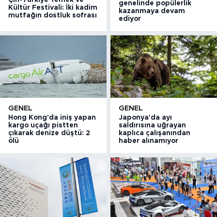
Çin-Türkiye Yemek ve
genelinde popülerlik
Kültür Festivali: İki kadim
kazanmaya devam
mutfağın dostluk sofrası
ediyor
GENEL
GENEL
Hong Kong'da iniş yapan
Japonya'da ayı
kargo uçağı pistten
saldırısına uğrayan
çıkarak denize düştü: 2
kaplıca çalışanından
ölü
haber alınamıyor