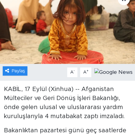
Gündem
Video
Sağlık
Foto Haber
Paylaş
-
+
Xinhua
A
A
Xinhua Türkiye
KABİL, 17 Eylül (Xinhua) -- Afganistan
Mülteciler ve Geri Dönüş İşleri Bakanlığı,
Seyahat
önde gelen ulusal ve uluslararası yardım
kuruluşlarıyla 4 mutabakat zaptı imzaladı.
Bakanlıktan pazartesi günü geç saatlerde