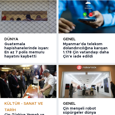
DÜNYA
GENEL
Guatemala
Myanmar'da telekom
hapishanelerinde isyan:
dolandırıcılığına karışan
En az 7 polis memuru
1.178 Çin vatandaşı daha
hayatını kaybetti
Çin'e iade edildi
KÜLTÜR - SANAT VE
GENEL
Çin menşeli robot
TARIH
süpürgeler dünya