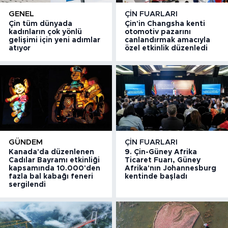
GENEL
ÇIN FUARLARI
Çin tüm dünyada
Çin'in Changsha kenti
kadınların çok yönlü
otomotiv pazarını
gelişimi için yeni adımlar
canlandırmak amacıyla
atıyor
özel etkinlik düzenledi
GÜNDEM
ÇIN FUARLARI
Kanada'da düzenlenen
9. Çin-Güney Afrika
Cadılar Bayramı etkinliği
Ticaret Fuarı, Güney
kapsamında 10.000'den
Afrika'nın Johannesburg
fazla bal kabağı feneri
kentinde başladı
sergilendi