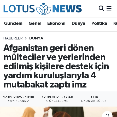
Genel
Gündem
Genel
Ekonomi
Dünya
Politika
K
Ekonomi
HABERLER
DÜNYA
Afganistan geri dönen
Dünya
mülteciler ve yerlerinden
Politika
edilmiş kişilere destek için
Kültür - Sanat ve Tarih
yardım kuruluşlarıyla 4
mutabakat zaptı imz
Yaşam
17.09.2025 - 18:08
17.09.2025 - 17:40
1 DK
Bilim ve Teknoloji
YAYINLANMA
GÜNCELLEME
OKUNMA SÜRESI
Çin Fuarları