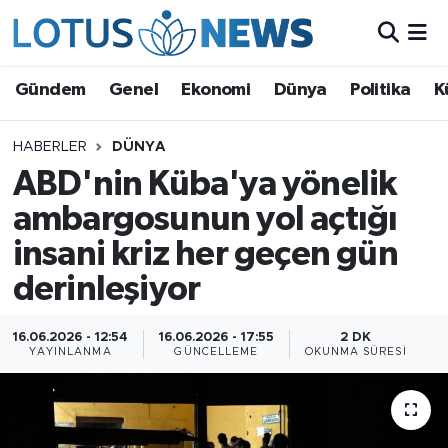
Genel
Gündem
Genel
Ekonomi
Dünya
Politika
K
Ekonomi
HABERLER
DÜNYA
ABD'nin Küba'ya yönelik
Dünya
ambargosunun yol açtığı
Politika
insani kriz her geçen gün
Kültür - Sanat ve Tarih
derinleşiyor
Yaşam
16.06.2026 - 12:54
16.06.2026 - 17:55
2 DK
YAYINLANMA
GÜNCELLEME
OKUNMA SÜRESI
Bilim ve Teknoloji
Çin Fuarları