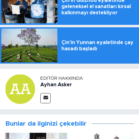
Çin'in Guizhou eyaletinde
geleneksel el sanatları kırsal
kalkınmayı destekliyor
Çin'in Yunnan eyaletinde çay
hasadı başladı
EDITÖR HAKKINDA
Ayhan Asker
Bunlar da ilginizi çekebilir