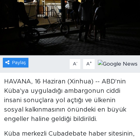
Gündem
Video
Sağlık
Foto Haber
Paylaş
-
+
A
A
Xinhua
HAVANA, 16 Haziran (Xinhua) -- ABD'nin
Küba'ya uyguladığı ambargonun ciddi
Xinhua Türkiye
insani sonuçlara yol açtığı ve ülkenin
Seyahat
sosyal kalkınmasının önündeki en büyük
engeller haline geldiği bildirildi.
Küba merkezli Cubadebate haber sitesinin,