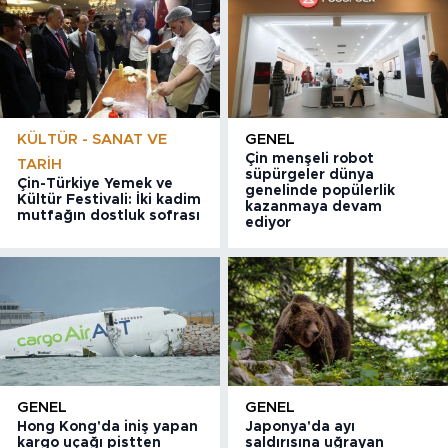
KÜLTÜR - SANAT VE
GENEL
Çin menşeli robot
TARIH
süpürgeler dünya
Çin-Türkiye Yemek ve
genelinde popülerlik
Kültür Festivali: İki kadim
kazanmaya devam
mutfağın dostluk sofrası
ediyor
GENEL
GENEL
Hong Kong'da iniş yapan
Japonya'da ayı
kargo uçağı pistten
saldırısına uğrayan