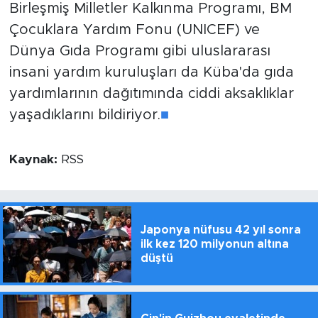
Birleşmiş Milletler Kalkınma Programı, BM
Çocuklara Yardım Fonu (UNICEF) ve
Dünya Gıda Programı gibi uluslararası
insani yardım kuruluşları da Küba'da gıda
yardımlarının dağıtımında ciddi aksaklıklar
yaşadıklarını bildiriyor.
■
Kaynak:
RSS
Japonya nüfusu 42 yıl sonra
ilk kez 120 milyonun altına
düştü