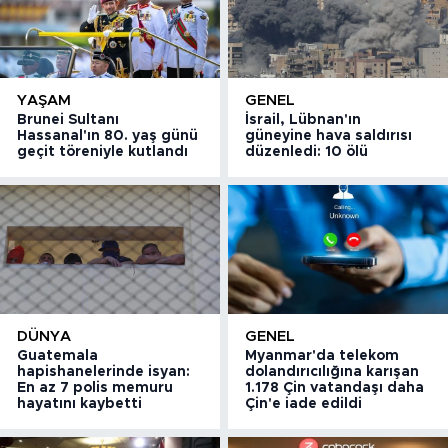
YAŞAM
GENEL
Brunei Sultanı
İsrail, Lübnan'ın
Hassanal'ın 80. yaş günü
güneyine hava saldırısı
geçit töreniyle kutlandı
düzenledi: 10 ölü
DÜNYA
GENEL
Guatemala
Myanmar'da telekom
hapishanelerinde isyan:
dolandırıcılığına karışan
En az 7 polis memuru
1.178 Çin vatandaşı daha
hayatını kaybetti
Çin'e iade edildi