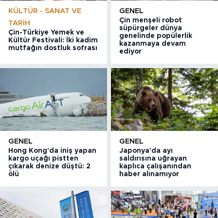
KÜLTÜR - SANAT VE
GENEL
Çin menşeli robot
TARIH
süpürgeler dünya
Çin-Türkiye Yemek ve
genelinde popülerlik
Kültür Festivali: İki kadim
kazanmaya devam
mutfağın dostluk sofrası
ediyor
GENEL
GENEL
Hong Kong'da iniş yapan
Japonya'da ayı
kargo uçağı pistten
saldırısına uğrayan
çıkarak denize düştü: 2
kaplıca çalışanından
ölü
haber alınamıyor