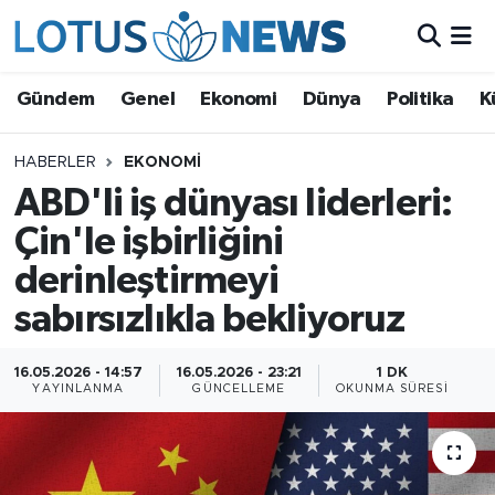
Genel
Gündem
Genel
Ekonomi
Dünya
Politika
K
Ekonomi
HABERLER
EKONOMI
ABD'li iş dünyası liderleri:
Dünya
Çin'le işbirliğini
Politika
derinleştirmeyi
Kültür - Sanat ve Tarih
sabırsızlıkla bekliyoruz
Yaşam
16.05.2026 - 14:57
16.05.2026 - 23:21
1 DK
YAYINLANMA
GÜNCELLEME
OKUNMA SÜRESI
Bilim ve Teknoloji
Çin Fuarları