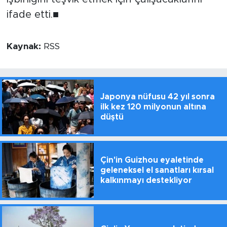
ifade etti.■
Kaynak:
RSS
Japonya nüfusu 42 yıl sonra
ilk kez 120 milyonun altına
düştü
Çin'in Guizhou eyaletinde
geleneksel el sanatları kırsal
kalkınmayı destekliyor