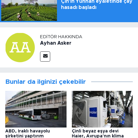
Çin'in Yunnan eyaletinde çay
hasadı başladı
EDITÖR HAKKINDA
Ayhan Asker
Bunlar da ilginizi çekebilir
ABD, Iraklı havayolu
Çinli beyaz eşya devi
şirketini yaptırım
Haier, Avrupa'nın klima