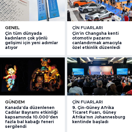
GENEL
ÇIN FUARLARI
Çin tüm dünyada
Çin'in Changsha kenti
kadınların çok yönlü
otomotiv pazarını
gelişimi için yeni adımlar
canlandırmak amacıyla
atıyor
özel etkinlik düzenledi
GÜNDEM
ÇIN FUARLARI
Kanada'da düzenlenen
9. Çin-Güney Afrika
Cadılar Bayramı etkinliği
Ticaret Fuarı, Güney
kapsamında 10.000'den
Afrika'nın Johannesburg
fazla bal kabağı feneri
kentinde başladı
sergilendi