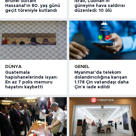
Brunei Sultanı
İsrail, Lübnan'ın
Hassanal'ın 80. yaş günü
güneyine hava saldırısı
geçit töreniyle kutlandı
düzenledi: 10 ölü
DÜNYA
GENEL
Guatemala
Myanmar'da telekom
hapishanelerinde isyan:
dolandırıcılığına karışan
En az 7 polis memuru
1.178 Çin vatandaşı daha
hayatını kaybetti
Çin'e iade edildi