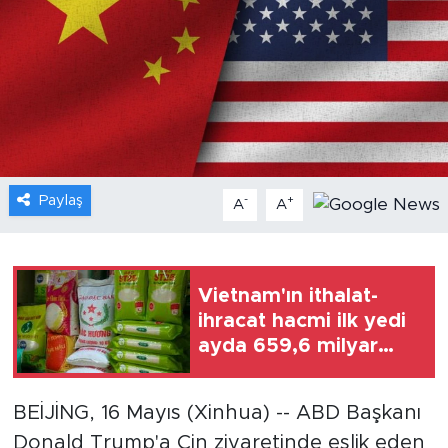
Gündem
Video
Sağlık
Foto Haber
Paylaş
-
+
A
A
Xinhua
Xinhua Türkiye
Vietnam'ın ithalat-
ihracat hacmi ilk yedi
Seyahat
ayda 659,6 milyar
dolara ulaştı
BEİJİNG, 16 Mayıs (Xinhua) -- ABD Başkanı
Donald Trump'a Çin ziyaretinde eşlik eden