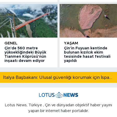
GENEL
YAŞAM
Çin'de 560 metre
Çin'in Fuyuan kentinde
yüksekliğindeki Büyük
bulunan kızılcık ekim
Tianmen Köprüsü'nün
tesisinde hasat festivali
inşaatı devam ediyor
yapıldı
İtalya Başbakanı: Ulusal güvenliği korumak için İspanya ile Schengen kapsamındaki serbest dolaşımı askıya alıyoruz
Lotus News, Türkiye , Çin ve dünyadan objektif haber yayını
yapan bir internet haber portalıdır.