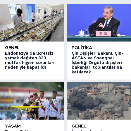
GENEL
POLITIKA
Endonezya'da ücretsiz
Çin Dışişleri Bakanı, Çin-
yemek dağıtan 833
ASEAN ve Shanghai
mutfak hijyen sorunları
İşbirliği Örgütü dışişleri
nedeniyle kapatıldı
bakanları toplantılarına
katılacak
YAŞAM
GENEL