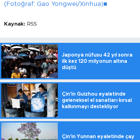
(Fotoğraf: Gao Yongwei/Xinhua)■
Kaynak:
RSS
Japonya nüfusu 42 yıl sonra
ilk kez 120 milyonun altına
düştü
Çin'in Guizhou eyaletinde
geleneksel el sanatları kırsal
kalkınmayı destekliyor
Çin'in Yunnan eyaletinde çay