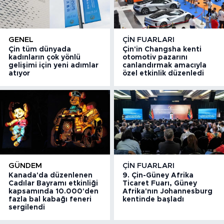
GENEL
ÇIN FUARLARI
Çin tüm dünyada
Çin'in Changsha kenti
kadınların çok yönlü
otomotiv pazarını
gelişimi için yeni adımlar
canlandırmak amacıyla
atıyor
özel etkinlik düzenledi
GÜNDEM
ÇIN FUARLARI
Kanada'da düzenlenen
9. Çin-Güney Afrika
Cadılar Bayramı etkinliği
Ticaret Fuarı, Güney
kapsamında 10.000'den
Afrika'nın Johannesburg
fazla bal kabağı feneri
kentinde başladı
sergilendi