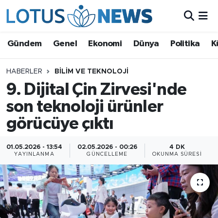
Genel
Gündem
Genel
Ekonomi
Dünya
Politika
K
Ekonomi
HABERLER
BILIM VE TEKNOLOJI
9. Dijital Çin Zirvesi'nde
Dünya
son teknoloji ürünler
Politika
görücüye çıktı
Kültür - Sanat ve Tarih
01.05.2026 - 13:54
02.05.2026 - 00:26
4 DK
YAYINLANMA
GÜNCELLEME
OKUNMA SÜRESI
Yaşam
Bilim ve Teknoloji
Çin Fuarları