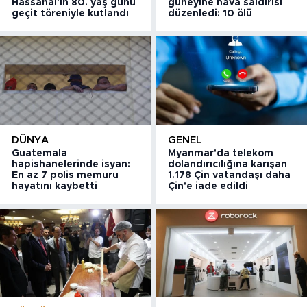
Hassanal'ın 80. yaş günü
güneyine hava saldırısı
geçit töreniyle kutlandı
düzenledi: 10 ölü
DÜNYA
GENEL
Guatemala
Myanmar'da telekom
hapishanelerinde isyan:
dolandırıcılığına karışan
En az 7 polis memuru
1.178 Çin vatandaşı daha
hayatını kaybetti
Çin'e iade edildi