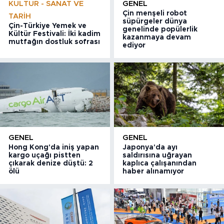
KÜLTÜR - SANAT VE
GENEL
Çin menşeli robot
TARIH
süpürgeler dünya
Çin-Türkiye Yemek ve
genelinde popülerlik
Kültür Festivali: İki kadim
kazanmaya devam
mutfağın dostluk sofrası
ediyor
GENEL
GENEL
Hong Kong'da iniş yapan
Japonya'da ayı
kargo uçağı pistten
saldırısına uğrayan
çıkarak denize düştü: 2
kaplıca çalışanından
ölü
haber alınamıyor