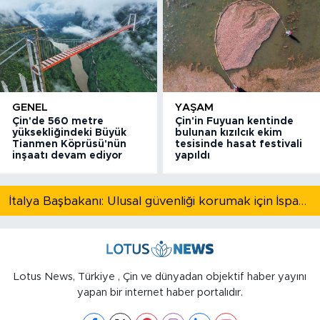
GENEL
YAŞAM
Çin'de 560 metre
Çin'in Fuyuan kentinde
yüksekliğindeki Büyük
bulunan kızılcık ekim
Tianmen Köprüsü'nün
tesisinde hasat festivali
inşaatı devam ediyor
yapıldı
İtalya Başbakanı: Ulusal güvenliği korumak için İspanya ile Schengen kapsamındaki serbest dolaşımı askıya alıyoruz
Lotus News, Türkiye , Çin ve dünyadan objektif haber yayını
yapan bir internet haber portalıdır.