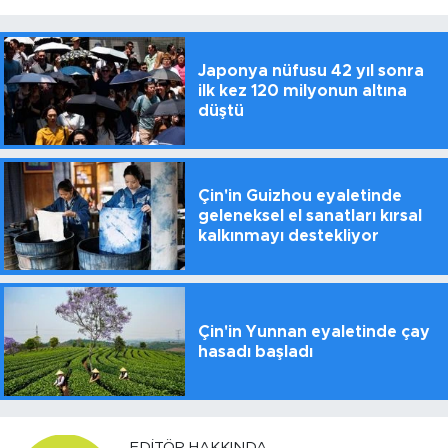
Japonya nüfusu 42 yıl sonra
ilk kez 120 milyonun altına
düştü
Çin'in Guizhou eyaletinde
geleneksel el sanatları kırsal
kalkınmayı destekliyor
Çin'in Yunnan eyaletinde çay
hasadı başladı
EDITÖR HAKKINDA