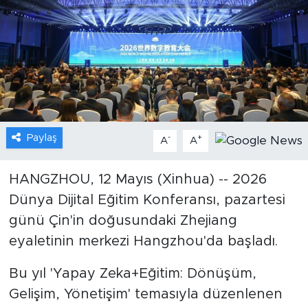
Gündem
Video
Sağlık
Foto Haber
Paylaş
-
+
A
A
Xinhua
HANGZHOU, 12 Mayıs (Xinhua) -- 2026
Dünya Dijital Eğitim Konferansı, pazartesi
Xinhua Türkiye
günü Çin'in doğusundaki Zhejiang
Seyahat
eyaletinin merkezi Hangzhou'da başladı.
Bu yıl 'Yapay Zeka+Eğitim: Dönüşüm,
Gelişim, Yönetişim' temasıyla düzenlenen