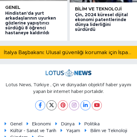
GENEL
BILIM VE TEKNOLOJI
Hindistan'da yurt
Çin, 2024 küresel dijital
arkadaşlarının uyurken
ekonomi patentlerinde
gözlerine yapıştırıcı
dünya liderliğini
sürdüğü 8 öğrenci
sürdürdü
hastaneye kaldırıldı
İtalya Başbakanı: Ulusal güvenliği korumak için İspanya ile Schengen kapsamındaki serbest dolaşımı askıya alıyoruz
Lotus News, Türkiye , Çin ve dünyadan objektif haber yayını
yapan bir internet haber portalıdır.
Genel
Ekonomi
Dünya
Politika
Kültür - Sanat ve Tarih
Yaşam
Bilim ve Teknoloji