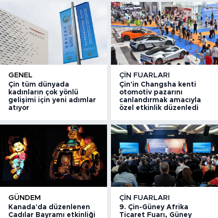
GENEL
ÇIN FUARLARI
Çin tüm dünyada
Çin'in Changsha kenti
kadınların çok yönlü
otomotiv pazarını
gelişimi için yeni adımlar
canlandırmak amacıyla
atıyor
özel etkinlik düzenledi
GÜNDEM
ÇIN FUARLARI
Kanada'da düzenlenen
9. Çin-Güney Afrika
Cadılar Bayramı etkinliği
Ticaret Fuarı, Güney