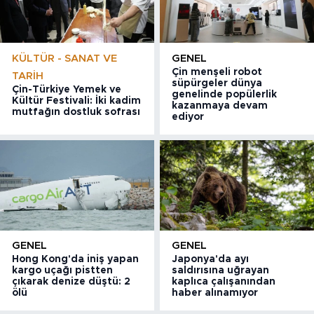
KÜLTÜR - SANAT VE
GENEL
Çin menşeli robot
TARIH
süpürgeler dünya
Çin-Türkiye Yemek ve
genelinde popülerlik
Kültür Festivali: İki kadim
kazanmaya devam
mutfağın dostluk sofrası
ediyor
GENEL
GENEL
Hong Kong'da iniş yapan
Japonya'da ayı
kargo uçağı pistten
saldırısına uğrayan
çıkarak denize düştü: 2
kaplıca çalışanından
ölü
haber alınamıyor