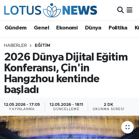
Genel
Gündem
Genel
Ekonomi
Dünya
Politika
K
Ekonomi
HABERLER
EĞITIM
2026 Dünya Dijital Eğitim
Dünya
Konferansı, Çin'in
Politika
Hangzhou kentinde
Kültür - Sanat ve Tarih
başladı
Yaşam
12.05.2026 - 17:05
12.05.2026 - 18:11
2 DK
YAYINLANMA
GÜNCELLEME
OKUNMA SÜRESI
Bilim ve Teknoloji
Çin Fuarları