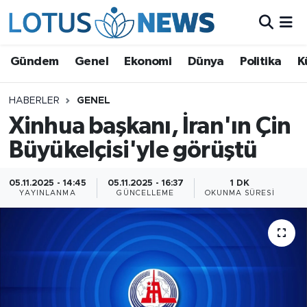
Genel
Gündem
Genel
Ekonomi
Dünya
Politika
K
Ekonomi
HABERLER
GENEL
Xinhua başkanı, İran'ın Çin
Dünya
Büyükelçisi'yle görüştü
Politika
05.11.2025 - 14:45
05.11.2025 - 16:37
1 DK
Kültür - Sanat ve Tarih
YAYINLANMA
GÜNCELLEME
OKUNMA SÜRESI
Yaşam
Bilim ve Teknoloji
Çin Fuarları