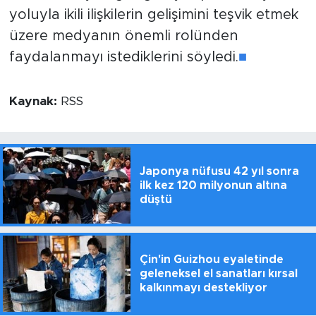
yoluyla ikili ilişkilerin gelişimini teşvik etmek
üzere medyanın önemli rolünden
faydalanmayı istediklerini söyledi.
■
Kaynak:
RSS
Japonya nüfusu 42 yıl sonra
ilk kez 120 milyonun altına
düştü
Çin'in Guizhou eyaletinde
geleneksel el sanatları kırsal
kalkınmayı destekliyor