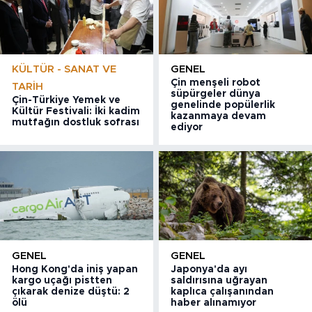
KÜLTÜR - SANAT VE
GENEL
Çin menşeli robot
TARIH
süpürgeler dünya
Çin-Türkiye Yemek ve
genelinde popülerlik
Kültür Festivali: İki kadim
kazanmaya devam
mutfağın dostluk sofrası
ediyor
GENEL
GENEL
Hong Kong'da iniş yapan
Japonya'da ayı
kargo uçağı pistten
saldırısına uğrayan
çıkarak denize düştü: 2
kaplıca çalışanından
ölü
haber alınamıyor