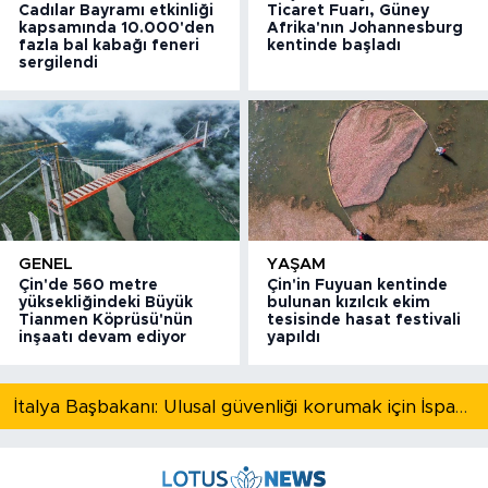
Cadılar Bayramı etkinliği
Ticaret Fuarı, Güney
kapsamında 10.000'den
Afrika'nın Johannesburg
fazla bal kabağı feneri
kentinde başladı
sergilendi
GENEL
YAŞAM
Çin'de 560 metre
Çin'in Fuyuan kentinde
yüksekliğindeki Büyük
bulunan kızılcık ekim
Tianmen Köprüsü'nün
tesisinde hasat festivali
inşaatı devam ediyor
yapıldı
İtalya Başbakanı: Ulusal güvenliği korumak için İspanya ile Schengen kapsamındaki serbest dolaşımı askıya alıyoruz