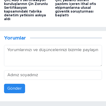
Çin, ABD'li sertifikasyon
Çin, yabancı sistem
kuruluşlarının Çin Zorunlu
yazılımı içeren ithal ofis
Sertifikasyon
ekipmanlarına ulusal
kapsamındaki fabrika
güvenlik soruşturması
denetim yetkisini askıya
başlattı
aldı
Yorumlar
Gönder