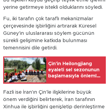
yerine getirmeye istekli olduklarını söyledi.
Fu, iki tarafın çok taraflı mekanizmalar
çerçevesinde işbirliğini artırarak Küresel
Güney'in uluslararası söylem gücünün
sürekli gelişimine katkıda bulunması
temennisini dile getirdi.
Çin'in Heilongjiang
eyaleti sel sezonunun
başlamasıyla önlemleri
artırdı
Fazli ise İran'ın Çin'le ilişkilerine büyük
önem verdiğini belirterek, İran tarafının
Xinhua ile işbirliğini genişletip derinleştirme