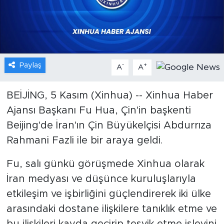
Gündem
Video
Paylaş
-
+
A
A
Sağlık
Foto Haber
BEİJİNG, 5 Kasım (Xinhua) -- Xinhua Haber
Ajansı Başkanı Fu Hua, Çin'in başkenti
Xinhua
Beijing'de İran'ın Çin Büyükelçisi Abdurrıza
Rahmani Fazli ile bir araya geldi.
Xinhua Türkiye
Fu, salı günkü görüşmede Xinhua olarak
Seyahat
İran medyası ve düşünce kuruluşlarıyla
etkileşim ve işbirliğini güçlendirerek iki ülke
arasındaki dostane ilişkilere tanıklık etme ve
bu ilişkileri kayda geçirip teşvik etme işlevini