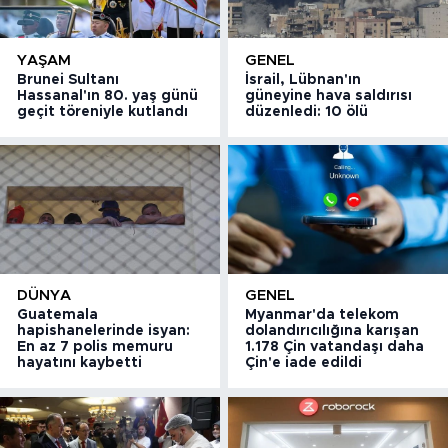
YAŞAM
GENEL
Brunei Sultanı
İsrail, Lübnan'ın
Hassanal'ın 80. yaş günü
güneyine hava saldırısı
geçit töreniyle kutlandı
düzenledi: 10 ölü
DÜNYA
GENEL
Guatemala
Myanmar'da telekom
hapishanelerinde isyan:
dolandırıcılığına karışan
En az 7 polis memuru
1.178 Çin vatandaşı daha
hayatını kaybetti
Çin'e iade edildi