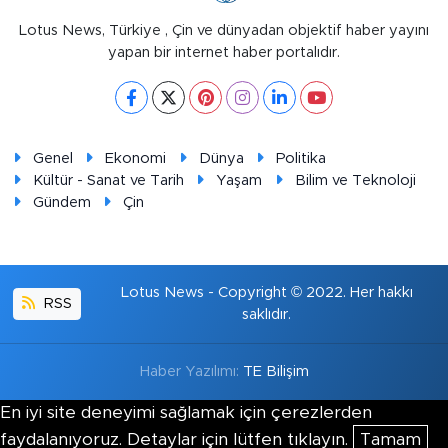
Lotus News, Türkiye , Çin ve dünyadan objektif haber yayını
yapan bir internet haber portalıdır.
Genel
Ekonomi
Dünya
Politika
Kültür - Sanat ve Tarih
Yaşam
Bilim ve Teknoloji
Gündem
Çin
Lotus News - Copyright © 2022. Her hakkı
RSS
saklıdır.
Haber Yazılımı:
TE Bilişim
En iyi site deneyimi sağlamak için çerezlerden
faydalanıyoruz. Detaylar için lütfen tıklayın.
Tamam