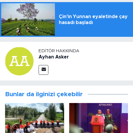
Çin'in Yunnan eyaletinde çay
hasadı başladı
EDITÖR HAKKINDA
Ayhan Asker
Bunlar da ilginizi çekebilir