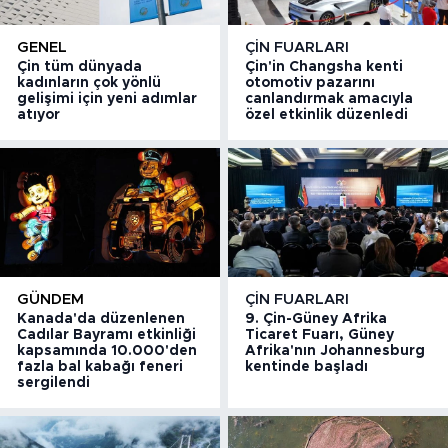
GENEL
ÇIN FUARLARI
Çin tüm dünyada
Çin'in Changsha kenti
kadınların çok yönlü
otomotiv pazarını
gelişimi için yeni adımlar
canlandırmak amacıyla
atıyor
özel etkinlik düzenledi
GÜNDEM
ÇIN FUARLARI
Kanada'da düzenlenen
9. Çin-Güney Afrika
Cadılar Bayramı etkinliği
Ticaret Fuarı, Güney
kapsamında 10.000'den
Afrika'nın Johannesburg
fazla bal kabağı feneri
kentinde başladı
sergilendi