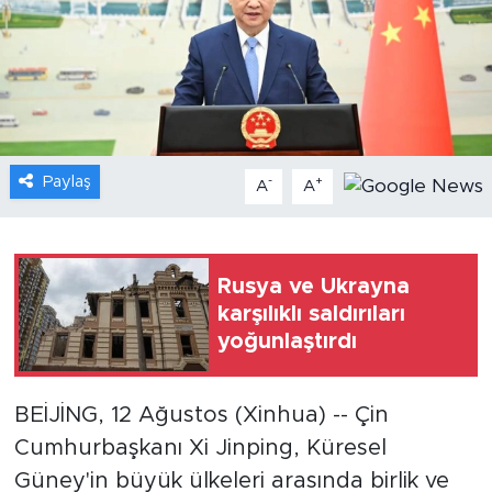
Gündem
Video
Sağlık
Paylaş
-
+
A
A
Foto Haber
Xinhua
Rusya ve Ukrayna
karşılıklı saldırıları
Xinhua Türkiye
yoğunlaştırdı
Seyahat
BEİJİNG, 12 Ağustos (Xinhua) -- Çin
Cumhurbaşkanı Xi Jinping, Küresel
Güney'in büyük ülkeleri arasında birlik ve