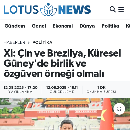
Genel
Gündem
Genel
Ekonomi
Dünya
Politika
K
Ekonomi
HABERLER
POLITIKA
Xi: Çin ve Brezilya, Küresel
Dünya
Güney'de birlik ve
Politika
özgüven örneği olmalı
Kültür - Sanat ve Tarih
12.08.2025 - 17:20
12.08.2025 - 18:11
1 DK
YAYINLANMA
GÜNCELLEME
OKUNMA SÜRESI
Yaşam
Bilim ve Teknoloji
Çin Fuarları