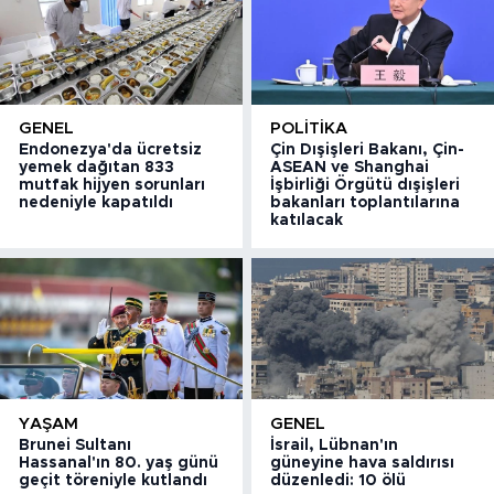
GENEL
POLITIKA
Endonezya'da ücretsiz
Çin Dışişleri Bakanı, Çin-
yemek dağıtan 833
ASEAN ve Shanghai
mutfak hijyen sorunları
İşbirliği Örgütü dışişleri
nedeniyle kapatıldı
bakanları toplantılarına
katılacak
YAŞAM
GENEL
Brunei Sultanı
İsrail, Lübnan'ın
Hassanal'ın 80. yaş günü
güneyine hava saldırısı
geçit töreniyle kutlandı
düzenledi: 10 ölü