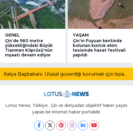
GENEL
YAŞAM
Çin'de 560 metre
Çin'in Fuyuan kentinde
yüksekliğindeki Büyük
bulunan kızılcık ekim
Tianmen Köprüsü'nün
tesisinde hasat festivali
inşaatı devam ediyor
yapıldı
İtalya Başbakanı: Ulusal güvenliği korumak için İspanya ile Schengen kapsamındaki serbest dolaşımı askıya alıyoruz
Lotus News, Türkiye , Çin ve dünyadan objektif haber yayını
yapan bir internet haber portalıdır.