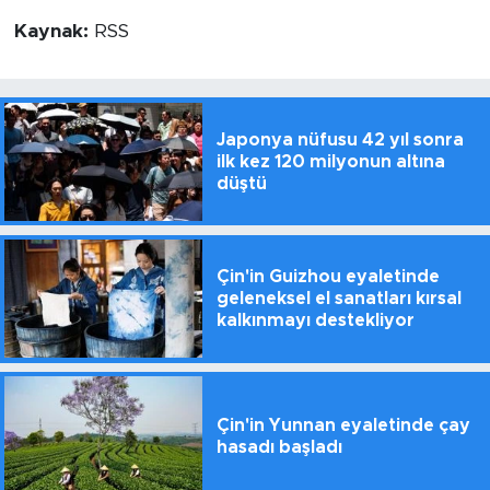
Kaynak:
RSS
Japonya nüfusu 42 yıl sonra
ilk kez 120 milyonun altına
düştü
Çin'in Guizhou eyaletinde
geleneksel el sanatları kırsal
kalkınmayı destekliyor
Çin'in Yunnan eyaletinde çay
hasadı başladı