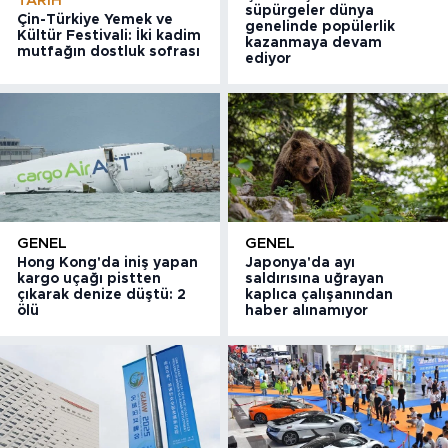
TARIH
süpürgeler dünya
Çin-Türkiye Yemek ve
genelinde popülerlik
Kültür Festivali: İki kadim
kazanmaya devam
mutfağın dostluk sofrası
ediyor
GENEL
GENEL
Hong Kong'da iniş yapan
Japonya'da ayı
kargo uçağı pistten
saldırısına uğrayan
çıkarak denize düştü: 2
kaplıca çalışanından
ölü
haber alınamıyor