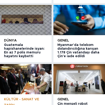
DÜNYA
GENEL
Guatemala
Myanmar'da telekom
hapishanelerinde isyan:
dolandırıcılığına karışan
En az 7 polis memuru
1.178 Çin vatandaşı daha
hayatını kaybetti
Çin'e iade edildi
KÜLTÜR - SANAT VE
GENEL
Çin menşeli robot