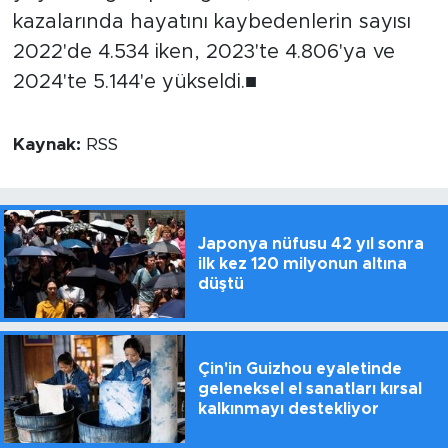
kazalarında hayatını kaybedenlerin sayısı
2022'de 4.534 iken, 2023'te 4.806'ya ve
2024'te 5.144'e yükseldi.■
Kaynak:
RSS
Japonya nüfusu 42 yıl sonra
ilk kez 120 milyonun altına
düştü
Çin'in Guizhou eyaletinde
geleneksel el sanatları kırsal
kalkınmayı destekliyor