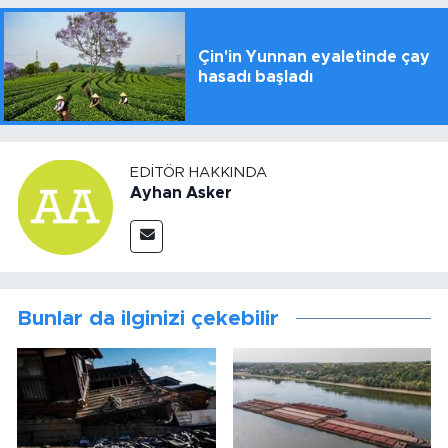
Çin'in Yunnan eyaletinde çay
hasadı başladı
EDITÖR HAKKINDA
Ayhan Asker
Bunlar da ilginizi çekebilir