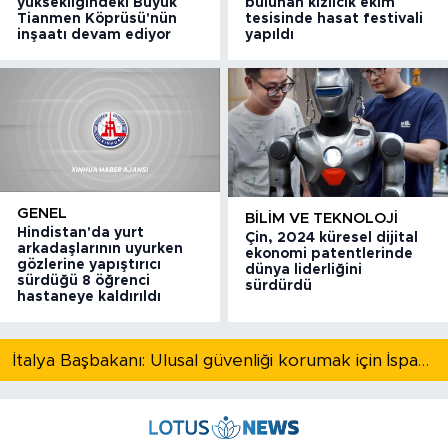
yüksekliğindeki Büyük
bulunan kızılcık ekim
Tianmen Köprüsü'nün
tesisinde hasat festivali
inşaatı devam ediyor
yapıldı
GENEL
BILIM VE TEKNOLOJI
Hindistan'da yurt
Çin, 2024 küresel dijital
arkadaşlarının uyurken
ekonomi patentlerinde
gözlerine yapıştırıcı
dünya liderliğini
sürdüğü 8 öğrenci
sürdürdü
hastaneye kaldırıldı
İtalya Başbakanı: Ulusal güvenliği korumak için İspanya ile Schengen kapsamındaki serbest dolaşımı askıya alıyoruz