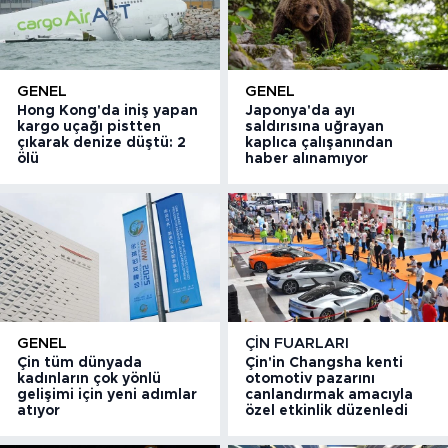
GENEL
GENEL
Hong Kong'da iniş yapan
Japonya'da ayı
kargo uçağı pistten
saldırısına uğrayan
çıkarak denize düştü: 2
kaplıca çalışanından
ölü
haber alınamıyor
GENEL
ÇIN FUARLARI
Çin tüm dünyada
Çin'in Changsha kenti
kadınların çok yönlü
otomotiv pazarını
gelişimi için yeni adımlar
canlandırmak amacıyla
atıyor
özel etkinlik düzenledi