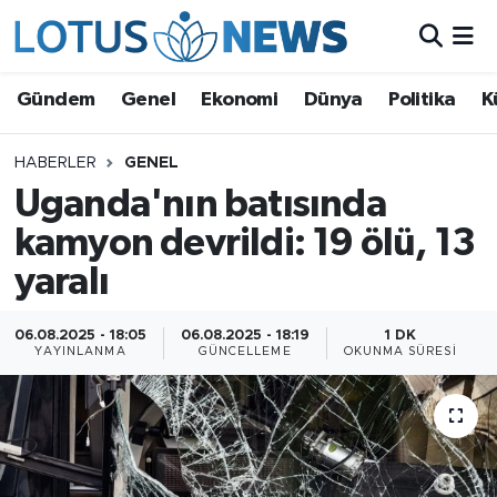
Genel
Gündem
Genel
Ekonomi
Dünya
Politika
K
Ekonomi
HABERLER
GENEL
Uganda'nın batısında
Dünya
kamyon devrildi: 19 ölü, 13
Politika
yaralı
Kültür - Sanat ve Tarih
06.08.2025 - 18:05
06.08.2025 - 18:19
1 DK
YAYINLANMA
GÜNCELLEME
OKUNMA SÜRESI
Yaşam
Bilim ve Teknoloji
Çin Fuarları