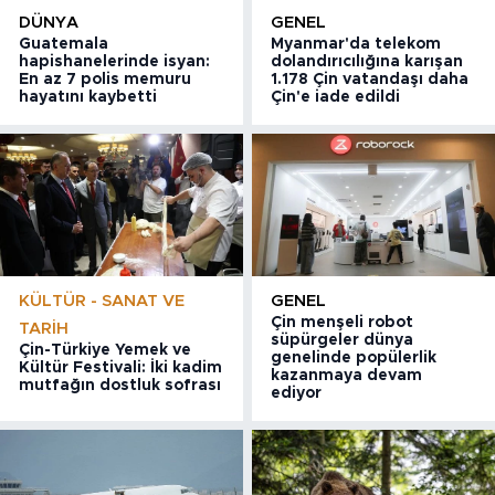
DÜNYA
GENEL
Guatemala
Myanmar'da telekom
hapishanelerinde isyan:
dolandırıcılığına karışan
En az 7 polis memuru
1.178 Çin vatandaşı daha
hayatını kaybetti
Çin'e iade edildi
KÜLTÜR - SANAT VE
GENEL
Çin menşeli robot
TARIH
süpürgeler dünya
Çin-Türkiye Yemek ve
genelinde popülerlik
Kültür Festivali: İki kadim
kazanmaya devam
mutfağın dostluk sofrası
ediyor