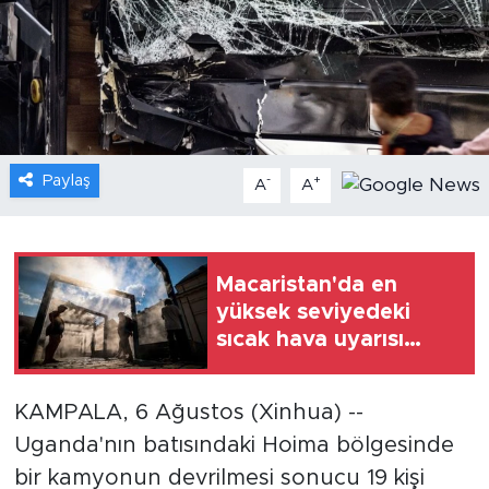
Gündem
Video
Sağlık
Paylaş
-
+
A
A
Foto Haber
Xinhua
Macaristan'da en
yüksek seviyedeki
Xinhua Türkiye
sıcak hava uyarısı
cuma gecesine kadar
Seyahat
uzatıldı
KAMPALA, 6 Ağustos (Xinhua) --
Uganda'nın batısındaki Hoima bölgesinde
bir kamyonun devrilmesi sonucu 19 kişi