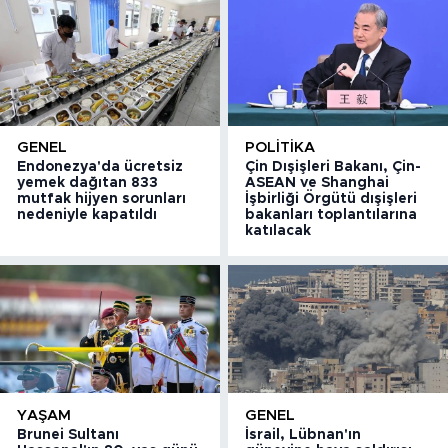
GENEL
POLITIKA
Endonezya'da ücretsiz
Çin Dışişleri Bakanı, Çin-
yemek dağıtan 833
ASEAN ve Shanghai
mutfak hijyen sorunları
İşbirliği Örgütü dışişleri
nedeniyle kapatıldı
bakanları toplantılarına
katılacak
YAŞAM
GENEL
Brunei Sultanı
İsrail, Lübnan'ın