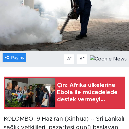
Gündem
Video
Sağlık
Foto Haber
Paylaş
-
+
A
A
Xinhua
Xinhua Türkiye
Çin: Afrika ülkelerine
Ebola ile mücadelede
Seyahat
destek vermeyi
sürdüreceğiz
KOLOMBO, 9 Haziran (Xinhua) -- Sri Lankalı
sağlık yetkilileri, pazartesi günü başlayan