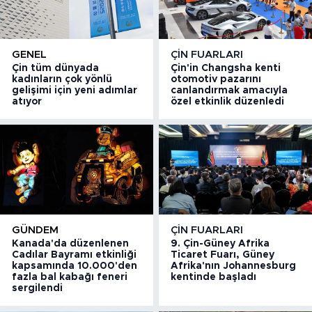
GENEL
ÇIN FUARLARI
Çin tüm dünyada
Çin'in Changsha kenti
kadınların çok yönlü
otomotiv pazarını
gelişimi için yeni adımlar
canlandırmak amacıyla
atıyor
özel etkinlik düzenledi
GÜNDEM
ÇIN FUARLARI
Kanada'da düzenlenen
9. Çin-Güney Afrika
Cadılar Bayramı etkinliği
Ticaret Fuarı, Güney
kapsamında 10.000'den
Afrika'nın Johannesburg
fazla bal kabağı feneri
kentinde başladı
sergilendi