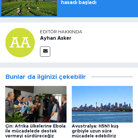
hasadı başladı
EDITÖR HAKKINDA
Ayhan Asker
Bunlar da ilginizi çekebilir
Çin: Afrika ülkelerine Ebola
Avustralya: H5N1 kuş
ile mücadelede destek
gribiyle uzun süre
vermeyi sürdüreceğiz
mücadele edebiliriz