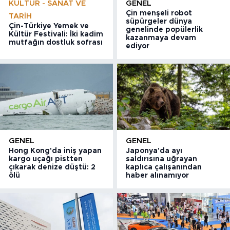
KÜLTÜR - SANAT VE
GENEL
Çin menşeli robot
TARIH
süpürgeler dünya
Çin-Türkiye Yemek ve
genelinde popülerlik
Kültür Festivali: İki kadim
kazanmaya devam
mutfağın dostluk sofrası
ediyor
GENEL
GENEL
Hong Kong'da iniş yapan
Japonya'da ayı
kargo uçağı pistten
saldırısına uğrayan
çıkarak denize düştü: 2
kaplıca çalışanından
ölü
haber alınamıyor