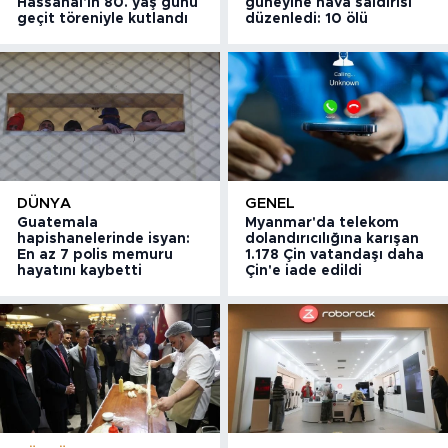
Hassanal'ın 80. yaş günü
güneyine hava saldırısı
geçit töreniyle kutlandı
düzenledi: 10 ölü
DÜNYA
GENEL
Guatemala
Myanmar'da telekom
hapishanelerinde isyan:
dolandırıcılığına karışan
En az 7 polis memuru
1.178 Çin vatandaşı daha
hayatını kaybetti
Çin'e iade edildi