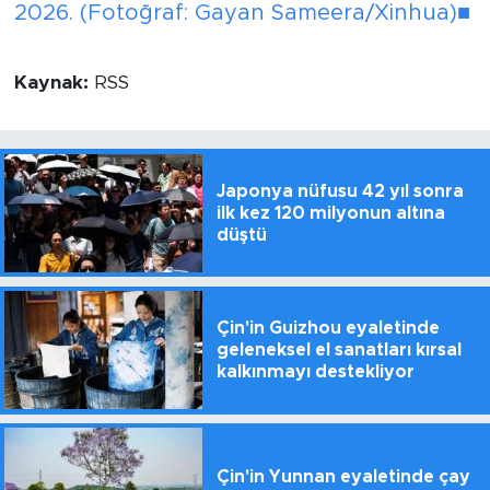
2026. (Fotoğraf: Gayan Sameera/Xinhua)■
Kaynak:
RSS
Japonya nüfusu 42 yıl sonra
ilk kez 120 milyonun altına
düştü
Çin'in Guizhou eyaletinde
geleneksel el sanatları kırsal
kalkınmayı destekliyor
Çin'in Yunnan eyaletinde çay