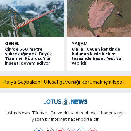
GENEL
YAŞAM
Çin'de 560 metre
Çin'in Fuyuan kentinde
yüksekliğindeki Büyük
bulunan kızılcık ekim
Tianmen Köprüsü'nün
tesisinde hasat festivali
inşaatı devam ediyor
yapıldı
İtalya Başbakanı: Ulusal güvenliği korumak için İspanya ile Schengen kapsamındaki serbest dolaşımı askıya alıyoruz
Lotus News, Türkiye , Çin ve dünyadan objektif haber yayını
yapan bir internet haber portalıdır.