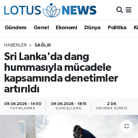
Genel
Gündem
Genel
Ekonomi
Dünya
Politika
K
Ekonomi
HABERLER
SAĞLIK
Sri Lanka'da dang
Dünya
hummasıyla mücadele
Politika
kapsamında denetimler
Kültür - Sanat ve Tarih
artırıldı
Yaşam
09.06.2026 - 14:50
09.06.2026 - 18:15
2 DK
YAYINLANMA
GÜNCELLEME
OKUNMA SÜRESI
Bilim ve Teknoloji
Çin Fuarları