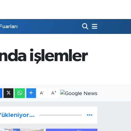
Fuarları
nda işlemler
-
+
A
A
ükleniyor...