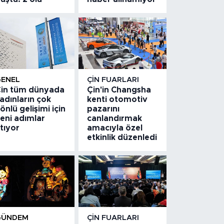
GENEL
ÇIN FUARLARI
in tüm dünyada
Çin'in Changsha
adınların çok
kenti otomotiv
önlü gelişimi için
pazarını
eni adımlar
canlandırmak
tıyor
amacıyla özel
etkinlik düzenledi
GÜNDEM
ÇIN FUARLARI