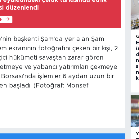
 eyaletindeki çeltik tarlasında etnik
esi düzenlendi
le
e'nin başkenti Şam'da yer alan Şam
E
m ekranının fotoğrafını çeken bir kişi, 2
ü
d
çici hükümeti savaştan zarar gören
m
s
etmeye ve yabancı yatırımları çekmeye
n
 Borsası'nda işlemler 6 aydan uzun bir
k
en başladı. (Fotoğraf: Monsef