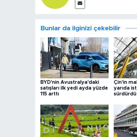
Bunlar da ilginizi çekebilir
BYD'nin Avustralya'daki
Çin'in ma
satışları ilk yedi ayda yüzde
yarıda is
115 arttı
sürdürdü