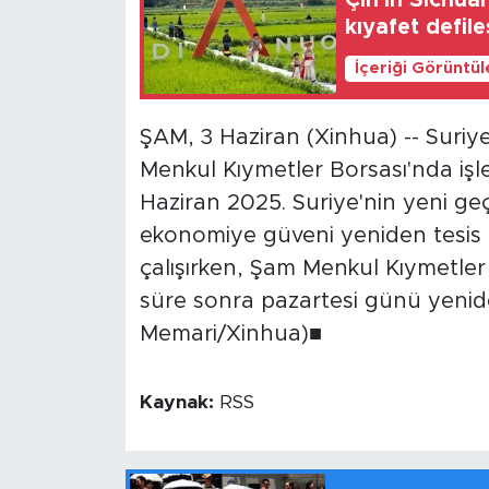
Çin'in Sichuan
kıyafet defil
Gündem
İçeriği Görüntü
Video
ŞAM, 3 Haziran (Xinhua) -- Suriy
Sağlık
Menkul Kıymetler Borsası'nda işle
Haziran 2025. Suriye'nin yeni ge
Foto Haber
ekonomiye güveni yeniden tesis 
Xinhua
çalışırken, Şam Menkul Kıymetler
süre sonra pazartesi günü yenid
Xinhua Türkiye
Memari/Xinhua)■
Seyahat
Kaynak:
RSS