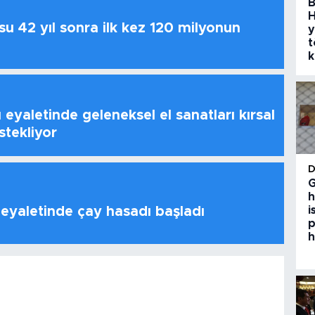
B
H
u 42 yıl sonra ilk kez 120 milyonun
y
t
k
 eyaletinde geleneksel el sanatları kırsal
stekliyor
G
h
 eyaletinde çay hasadı başladı
i
p
h