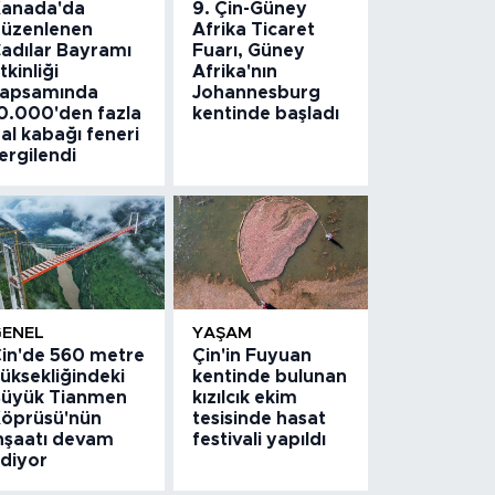
anada'da
9. Çin-Güney
üzenlenen
Afrika Ticaret
adılar Bayramı
Fuarı, Güney
tkinliği
Afrika'nın
apsamında
Johannesburg
0.000'den fazla
kentinde başladı
al kabağı feneri
ergilendi
GENEL
YAŞAM
in'de 560 metre
Çin'in Fuyuan
üksekliğindeki
kentinde bulunan
üyük Tianmen
kızılcık ekim
öprüsü'nün
tesisinde hasat
nşaatı devam
festivali yapıldı
diyor