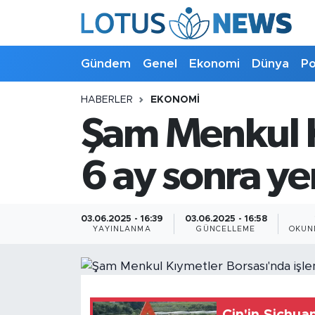
Genel
Gündem
Genel
Ekonomi
Dünya
Po
Ekonomi
HABERLER
EKONOMI
Şam Menkul K
Dünya
Politika
6 ay sonra ye
Kültür - Sanat ve Tarih
03.06.2025 - 16:39
03.06.2025 - 16:58
YAYINLANMA
GÜNCELLEME
OKUN
Yaşam
Bilim ve Teknoloji
Çin Fuarları