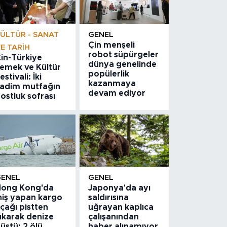
ÜLTÜR - SANAT
GENEL
Çin menşeli
E TARIH
robot süpürgeler
in-Türkiye
dünya genelinde
emek ve Kültür
popülerlik
estivali: İki
kazanmaya
adim mutfağın
devam ediyor
ostluk sofrası
GENEL
GENEL
ong Kong'da
Japonya'da ayı
niş yapan kargo
saldırısına
çağı pistten
uğrayan kaplıca
ıkarak denize
çalışanından
üştü: 2 ölü
haber alınamıyor