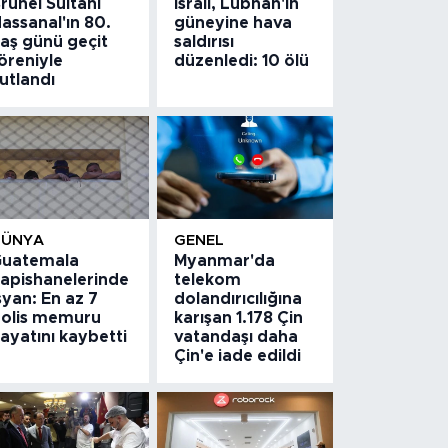
runei Sultanı
İsrail, Lübnan'ın
assanal'ın 80.
güneyine hava
aş günü geçit
saldırısı
öreniyle
düzenledi: 10 ölü
utlandı
DÜNYA
GENEL
uatemala
Myanmar'da
apishanelerinde
telekom
syan: En az 7
dolandırıcılığına
olis memuru
karışan 1.178 Çin
ayatını kaybetti
vatandaşı daha
Çin'e iade edildi