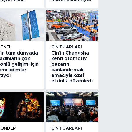
GENEL
ÇIN FUARLARI
in tüm dünyada
Çin'in Changsha
adınların çok
kenti otomotiv
önlü gelişimi için
pazarını
eni adımlar
canlandırmak
tıyor
amacıyla özel
etkinlik düzenledi
GÜNDEM
ÇIN FUARLARI