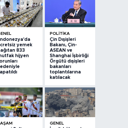
GENEL
POLITIKA
ndonezya'da
Çin Dışişleri
cretsiz yemek
Bakanı, Çin-
ağıtan 833
ASEAN ve
utfak hijyen
Shanghai İşbirliği
orunları
Örgütü dışişleri
edeniyle
bakanları
apatıldı
toplantılarına
katılacak
YAŞAM
GENEL