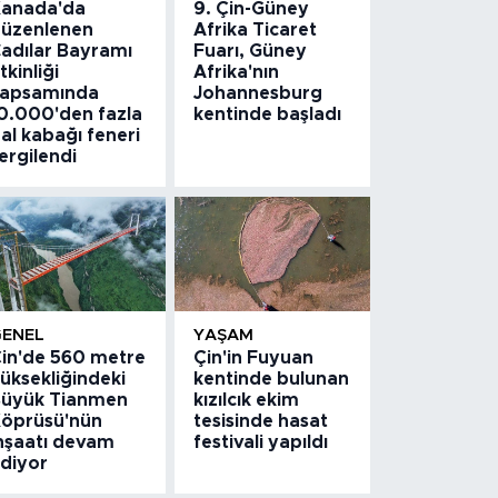
anada'da
9. Çin-Güney
üzenlenen
Afrika Ticaret
adılar Bayramı
Fuarı, Güney
tkinliği
Afrika'nın
apsamında
Johannesburg
0.000'den fazla
kentinde başladı
al kabağı feneri
ergilendi
GENEL
YAŞAM
in'de 560 metre
Çin'in Fuyuan
üksekliğindeki
kentinde bulunan
üyük Tianmen
kızılcık ekim
öprüsü'nün
tesisinde hasat
nşaatı devam
festivali yapıldı
diyor