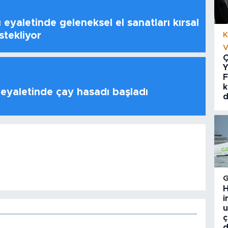
 eyaletinde geleneksel el sanatları kırsal
stekliyor
K
V
Ç
Y
F
k
 eyaletinde çay hasadı başladı
d
H
i
u
ç
d