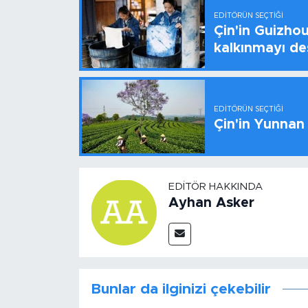
EDITÖRÜN SEÇTIĞI
Çin'in Guizhou
kalkınmayı de
EDITÖRÜN SEÇTIĞI
Çin'in Yunnan
EDITÖR HAKKINDA
Ayhan Asker
Bunlar da ilginizi çekebilir