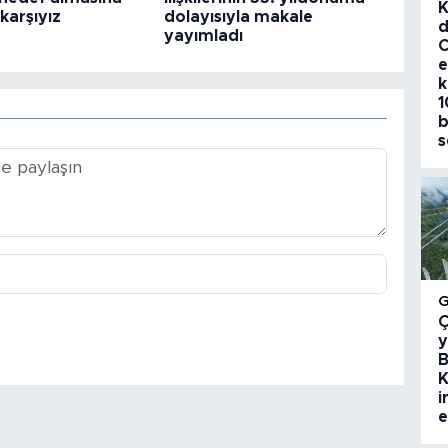
K
 karşıyız
dolayısıyla makale
d
yayımladı
C
e
k
1
b
s
Ç
y
B
K
i
e