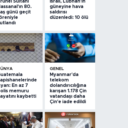
runei Sultanı
İsrail, Lübnan'ın
assanal'ın 80.
güneyine hava
aş günü geçit
saldırısı
öreniyle
düzenledi: 10 ölü
utlandı
DÜNYA
GENEL
uatemala
Myanmar'da
apishanelerinde
telekom
syan: En az 7
dolandırıcılığına
olis memuru
karışan 1.178 Çin
ayatını kaybetti
vatandaşı daha
Çin'e iade edildi