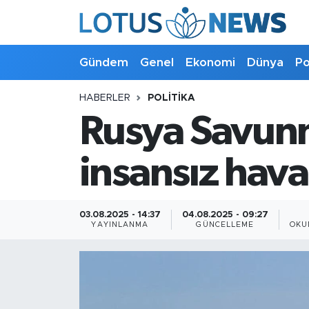
Genel
Gündem
Genel
Ekonomi
Dünya
Po
Ekonomi
HABERLER
POLITIKA
Rusya Savunm
Dünya
Politika
insansız hava
Kültür - Sanat ve Tarih
03.08.2025 - 14:37
04.08.2025 - 09:27
YAYINLANMA
GÜNCELLEME
OKU
Yaşam
Bilim ve Teknoloji
Çin Fuarları