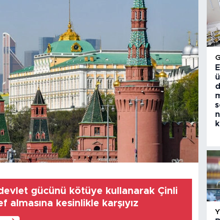
E
ü
d
m
s
n
k
devlet gücünü kötüye kullanarak Çinli
ef almasına kesinlikle karşıyız