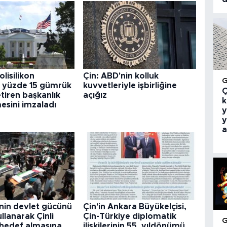
lisilikon
Çin: ABD'nin kolluk
a yüzde 15 gümrük
kuvvetleriyle işbirliğine
Ç
etiren başkanlık
açığız
k
esini imzaladı
y
y
a
nin devlet gücünü
Çin'in Ankara Büyükelçisi,
llanarak Çinli
Çin-Türkiye diplomatik
i hedef almasına
ilişkilerinin 55. yıldönümü