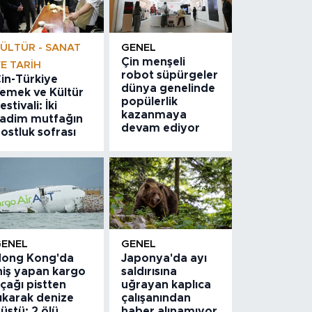
ÜLTÜR - SANAT
GENEL
Çin menşeli
E TARIH
robot süpürgeler
in-Türkiye
dünya genelinde
emek ve Kültür
popülerlik
estivali: İki
kazanmaya
adim mutfağın
devam ediyor
ostluk sofrası
GENEL
GENEL
ong Kong'da
Japonya'da ayı
niş yapan kargo
saldırısına
çağı pistten
uğrayan kaplıca
ıkarak denize
çalışanından
üştü: 2 ölü
haber alınamıyor