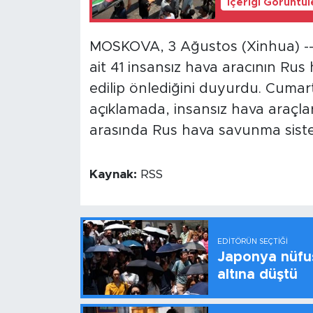
İçeriği Görüntü
MOSKOVA, 3 Ağustos (Xinhua) --
ait 41 insansız hava aracının Ru
edilip önlediğini duyurdu. Cumar
açıklamada, insansız hava araçlar
arasında Rus hava savunma sistem
Kaynak:
RSS
EDITÖRÜN SEÇTIĞI
Japonya nüfus
altına düştü