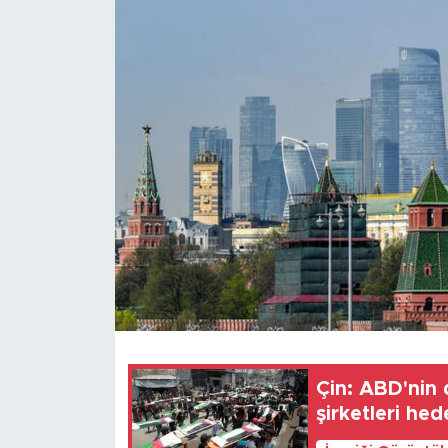
Gündem
Video
Sağlık
Foto Haber
Xinhua
Xinhua Türkiye
Seyahat
Çin: ABD'nin 
şirketleri hed