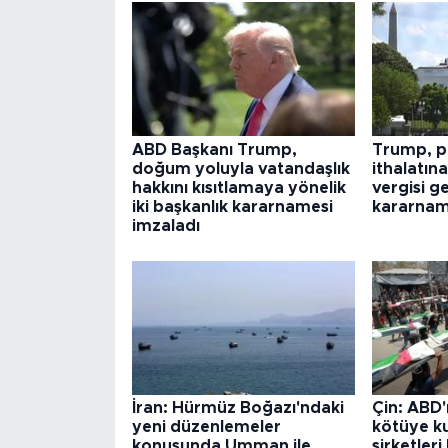
ABD Başkanı Trump,
Trump, po
doğum yoluyla vatandaşlık
ithalatın
hakkını kısıtlamaya yönelik
vergisi g
iki başkanlık kararnamesi
kararnam
imzaladı
İran: Hürmüz Boğazı'ndaki
Çin: ABD'
yeni düzenlemeler
kötüye ku
konusunda Umman ile
şirketler