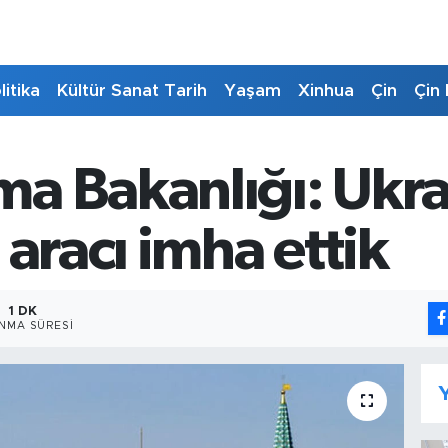
litika
Kültür Sanat Tarih
Yaşam
Xinhua
Çin
Çin 
a Bakanlığı: Ukra
 aracı imha ettik
1 DK
NMA SÜRESI
Y