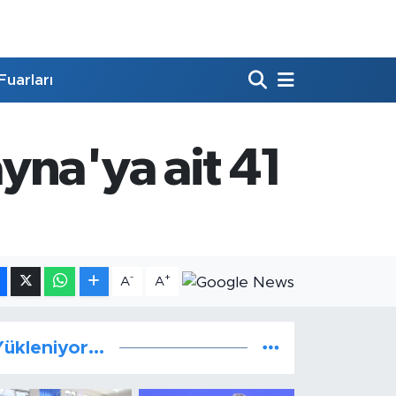
Fuarları
yna'ya ait 41
-
+
A
A
ükleniyor...