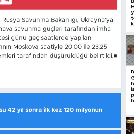
B
le
H
y
t
 Rusya Savunma Bakanlığı, Ukrayna'ya
k
s hava savunma güçleri tarafından imha
tesi günü geç saatlerde yapılan
ının Moskova saatiyle 20.00 ile 23.25
leri tarafından düşürüldüğü belirtildi.■
G
h
i
p
h
u 42 yıl sonra ilk kez 120 milyonun