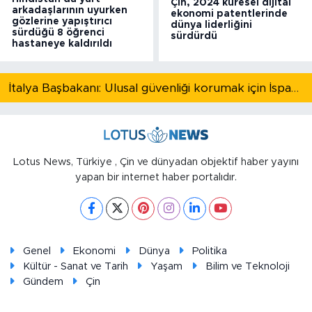
Çin, 2024 küresel dijital
arkadaşlarının uyurken
ekonomi patentlerinde
gözlerine yapıştırıcı
dünya liderliğini
sürdüğü 8 öğrenci
sürdürdü
hastaneye kaldırıldı
İtalya Başbakanı: Ulusal güvenliği korumak için İspanya ile Schengen kapsamındaki serbest dolaşımı askıya alıyoruz
Lotus News, Türkiye , Çin ve dünyadan objektif haber yayını
yapan bir internet haber portalıdır.
Genel
Ekonomi
Dünya
Politika
Kültür - Sanat ve Tarih
Yaşam
Bilim ve Teknoloji
Gündem
Çin