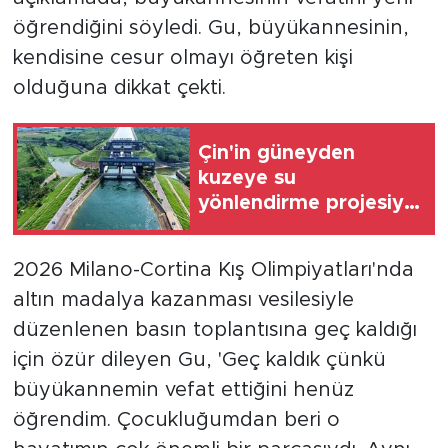
öğrendiğini söyledi. Gu, büyükannesinin,
kendisine cesur olmayı öğreten kişi
olduğuna dikkat çekti.
Çin'in güneyden
kuzeye su
yönlendirme projesiyle
27 kentte 118 milyon
kişiye su sağlandı
2026 Milano-Cortina Kış Olimpiyatları'nda
altın madalya kazanması vesilesiyle
düzenlenen basın toplantısına geç kaldığı
için özür dileyen Gu, 'Geç kaldık çünkü
büyükannemin vefat ettiğini henüz
öğrendim. Çocukluğumdan beri o