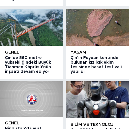
GENEL
YAŞAM
Çin'de 560 metre
Çin'in Fuyuan kentinde
yüksekliğindeki Büyük
bulunan kızılcık ekim
Tianmen Köprüsü'nün
tesisinde hasat festivali
inşaatı devam ediyor
yapıldı
GENEL
BILIM VE TEKNOLOJI
Hindistan'da yurt