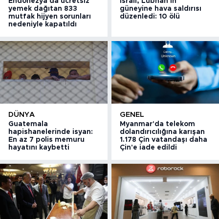
Endonezya'da ücretsiz
İsrail, Lübnan'ın
yemek dağıtan 833
güneyine hava saldırısı
mutfak hijyen sorunları
düzenledi: 10 ölü
nedeniyle kapatıldı
DÜNYA
GENEL
Guatemala
Myanmar'da telekom
hapishanelerinde isyan:
dolandırıcılığına karışan
En az 7 polis memuru
1.178 Çin vatandaşı daha
hayatını kaybetti
Çin'e iade edildi