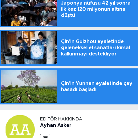
Japonya nüfusu 42 yıl sonra
ilk kez 120 milyonun altına
düştü
Çin'in Guizhou eyaletinde
geleneksel el sanatları kırsal
kalkınmayı destekliyor
Çin'in Yunnan eyaletinde çay
hasadı başladı
EDITÖR HAKKINDA
Ayhan Asker