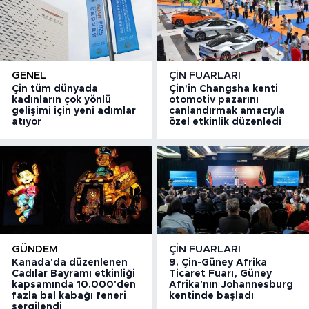
GENEL
ÇIN FUARLARI
Çin tüm dünyada
Çin'in Changsha kenti
kadınların çok yönlü
otomotiv pazarını
gelişimi için yeni adımlar
canlandırmak amacıyla
atıyor
özel etkinlik düzenledi
GÜNDEM
ÇIN FUARLARI
Kanada'da düzenlenen
9. Çin-Güney Afrika
Cadılar Bayramı etkinliği
Ticaret Fuarı, Güney
kapsamında 10.000'den
Afrika'nın Johannesburg
fazla bal kabağı feneri
kentinde başladı
sergilendi