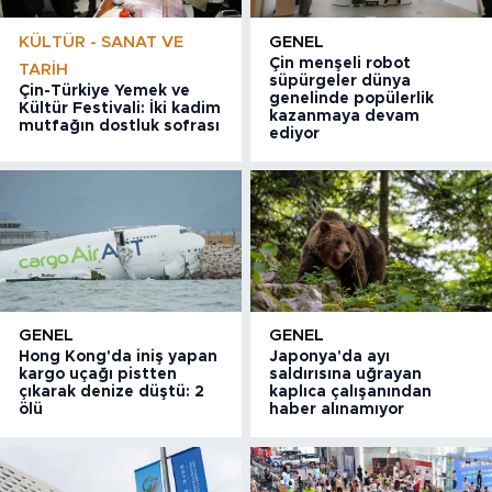
KÜLTÜR - SANAT VE
GENEL
Çin menşeli robot
TARIH
süpürgeler dünya
Çin-Türkiye Yemek ve
genelinde popülerlik
Kültür Festivali: İki kadim
kazanmaya devam
mutfağın dostluk sofrası
ediyor
GENEL
GENEL
Hong Kong'da iniş yapan
Japonya'da ayı
kargo uçağı pistten
saldırısına uğrayan
çıkarak denize düştü: 2
kaplıca çalışanından
ölü
haber alınamıyor