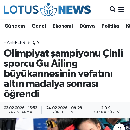
Genel
Gündem
Genel
Ekonomi
Dünya
Politika
K
Ekonomi
HABERLER
ÇIN
Olimpiyat şampiyonu Çinli
Dünya
sporcu Gu Ailing
Politika
büyükannesinin vefatını
Kültür - Sanat ve Tarih
altın madalya sonrası
öğrendi
Yaşam
23.02.2026 - 15:53
24.02.2026 - 09:28
2 DK
Bilim ve Teknoloji
YAYINLANMA
GÜNCELLEME
OKUNMA SÜRESI
Çin Fuarları