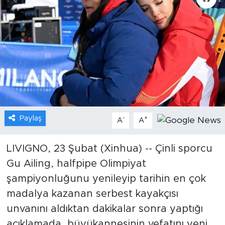
Gündem
Video
Sağlık
Foto Haber
Paylaş
-
+
Xinhua
A
A
Xinhua Türkiye
LIVIGNO, 23 Şubat (Xinhua) -- Çinli sporcu
Gu Ailing, halfpipe Olimpiyat
Seyahat
şampiyonluğunu yenileyip tarihin en çok
madalya kazanan serbest kayakçısı
unvanını aldıktan dakikalar sonra yaptığı
açıklamada, büyükannesinin vefatını yeni