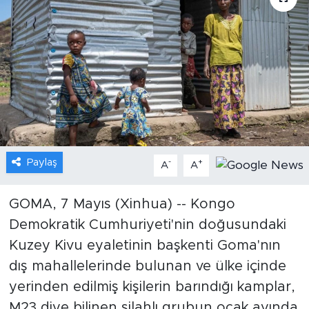
Gündem
Video
Sağlık
Foto Haber
Paylaş
-
+
Xinhua
A
A
Xinhua Türkiye
GOMA, 7 Mayıs (Xinhua) -- Kongo
Demokratik Cumhuriyeti'nin doğusundaki
Seyahat
Kuzey Kivu eyaletinin başkenti Goma'nın
dış mahallelerinde bulunan ve ülke içinde
yerinden edilmiş kişilerin barındığı kamplar,
M23 diye bilinen silahlı grubun ocak ayında