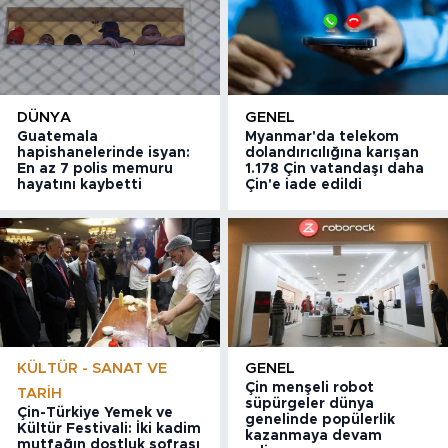
DÜNYA
GENEL
Guatemala
Myanmar'da telekom
hapishanelerinde isyan:
dolandırıcılığına karışan
En az 7 polis memuru
1.178 Çin vatandaşı daha
hayatını kaybetti
Çin'e iade edildi
KÜLTÜR - SANAT VE
GENEL
Çin menşeli robot
TARIH
süpürgeler dünya
Çin-Türkiye Yemek ve
genelinde popülerlik
Kültür Festivali: İki kadim
kazanmaya devam
mutfağın dostluk sofrası