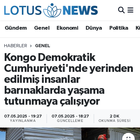
Genel
Gündem
Genel
Ekonomi
Dünya
Politika
K
Ekonomi
HABERLER
GENEL
Kongo Demokratik
Dünya
Cumhuriyeti'nde yerinden
Politika
edilmiş insanlar
Kültür - Sanat ve Tarih
barınaklarda yaşama
tutunmaya çalışıyor
Yaşam
07.05.2025 - 19:27
07.05.2025 - 18:27
2 DK
Bilim ve Teknoloji
YAYINLANMA
GÜNCELLEME
OKUNMA SÜRESI
Çin Fuarları