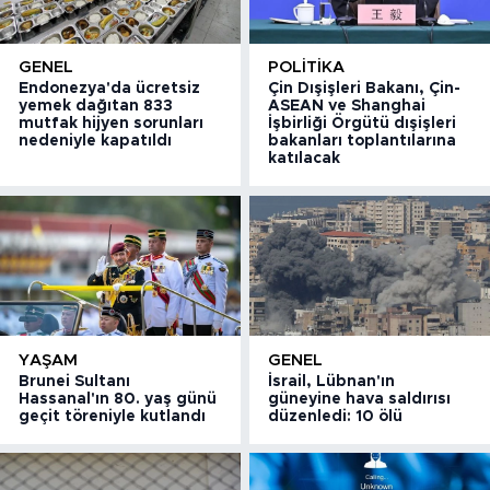
GENEL
POLITIKA
Endonezya'da ücretsiz
Çin Dışişleri Bakanı, Çin-
yemek dağıtan 833
ASEAN ve Shanghai
mutfak hijyen sorunları
İşbirliği Örgütü dışişleri
nedeniyle kapatıldı
bakanları toplantılarına
katılacak
YAŞAM
GENEL
Brunei Sultanı
İsrail, Lübnan'ın
Hassanal'ın 80. yaş günü
güneyine hava saldırısı
geçit töreniyle kutlandı
düzenledi: 10 ölü