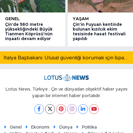
GENEL
YAŞAM
Çin'de 560 metre
Çin'in Fuyuan kentinde
yüksekliğindeki Büyük
bulunan kızılcık ekim
Tianmen Köprüsü'nün
tesisinde hasat festivali
inşaatı devam ediyor
yapıldı
İtalya Başbakanı: Ulusal güvenliği korumak için İspanya ile Schengen kapsamındaki serbest dolaşımı askıya alıyoruz
Lotus News, Türkiye , Çin ve dünyadan objektif haber yayını
yapan bir internet haber portalıdır.
Genel
Ekonomi
Dünya
Politika