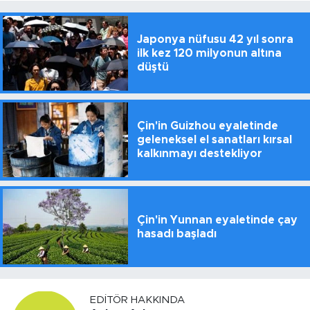
Japonya nüfusu 42 yıl sonra
ilk kez 120 milyonun altına
düştü
Çin'in Guizhou eyaletinde
geleneksel el sanatları kırsal
kalkınmayı destekliyor
Çin'in Yunnan eyaletinde çay
hasadı başladı
EDITÖR HAKKINDA