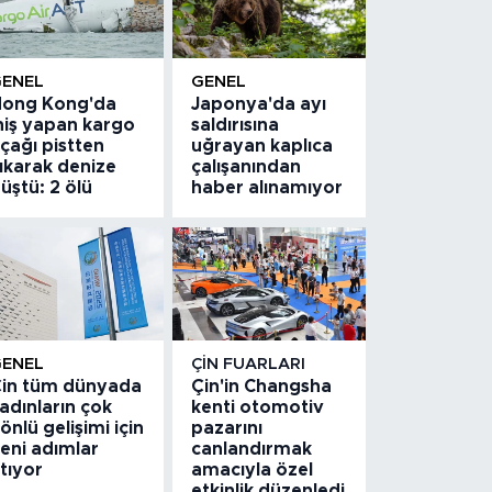
GENEL
GENEL
ong Kong'da
Japonya'da ayı
niş yapan kargo
saldırısına
çağı pistten
uğrayan kaplıca
ıkarak denize
çalışanından
üştü: 2 ölü
haber alınamıyor
GENEL
ÇIN FUARLARI
in tüm dünyada
Çin'in Changsha
adınların çok
kenti otomotiv
önlü gelişimi için
pazarını
eni adımlar
canlandırmak
tıyor
amacıyla özel
etkinlik düzenledi