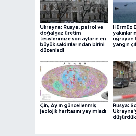
Ukrayna: Rusya, petrol ve
Hürmüz 
doğalgaz üretim
yakınları
tesislerimize son ayların en
uğrayan 
büyük saldırılarından birini
yangın çı
düzenledi
Çin, Ay'ın güncellenmiş
Rusya: S
jeolojik haritasını yayımladı
Ukrayna'y
düşürdük