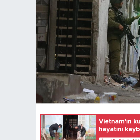
Gündem
Video
Sağlık
Foto Haber
Xinhua
Xinhua Türkiye
Seyahat
Vietnam'ın ku
hayatını kayb