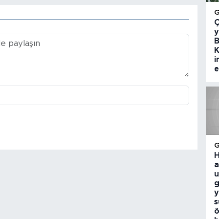
Ç
y
B
K
i
e
H
a
u
g
y
s
ö