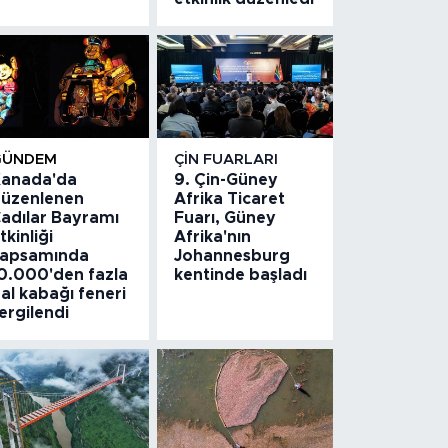
GÜNDEM
ÇIN FUARLARI
anada'da
9. Çin-Güney
üzenlenen
Afrika Ticaret
adılar Bayramı
Fuarı, Güney
tkinliği
Afrika'nın
apsamında
Johannesburg
0.000'den fazla
kentinde başladı
al kabağı feneri
ergilendi