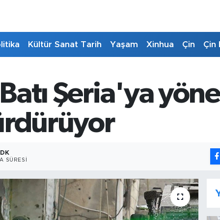
litika
Kültür Sanat Tarih
Yaşam
Xinhua
Çin
Çin 
 Batı Şeria'ya yöne
sürdürüyor
 DK
A SÜRESI
Y