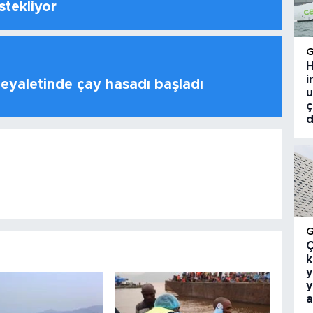
stekliyor
H
i
 eyaletinde çay hasadı başladı
u
ç
d
Ç
k
y
y
a