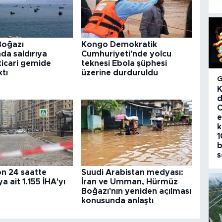
Boğazı
Kongo Demokratik
nda saldırıya
Cumhuriyeti'nde yolcu
ticari gemide
teknesi Ebola şüphesi
ktı
üzerine durduruldu
K
d
C
e
k
1
b
s
on 24 saatte
Suudi Arabistan medyası:
a ait 1.155 İHA'yı
İran ve Umman, Hürmüz
Boğazı'nın yeniden açılması
konusunda anlaştı