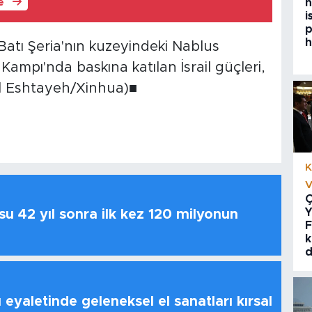
h
le
i
p
h
atı Şeria'nın kuzeyindeki Nablus
Kampı'nda baskına katılan İsrail güçleri,
al Eshtayeh/Xinhua)■
K
V
Ç
Y
u 42 yıl sonra ilk kez 120 milyonun
F
k
d
 eyaletinde geleneksel el sanatları kırsal