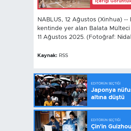
İçeriği Görüntü
NABLUS, 12 Ağustos (Xinhua) -- B
kentinde yer alan Balata Mülteci 
11 Ağustos 2025. (Fotoğraf: Nid
Kaynak:
RSS
EDITÖRÜN SEÇTIĞI
Japonya nüfus
altına düştü
EDITÖRÜN SEÇTIĞI
Çin'in Guizhou