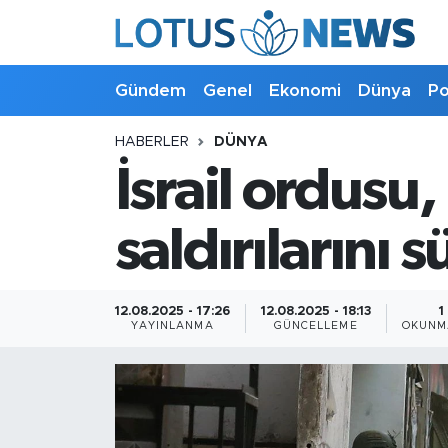
Genel
Gündem
Genel
Ekonomi
Dünya
Po
Ekonomi
HABERLER
DÜNYA
İsrail ordusu,
Dünya
Politika
saldırılarını 
Kültür - Sanat ve Tarih
12.08.2025 - 17:26
12.08.2025 - 18:13
1
YAYINLANMA
GÜNCELLEME
OKUNM
Yaşam
Bilim ve Teknoloji
Çin Fuarları