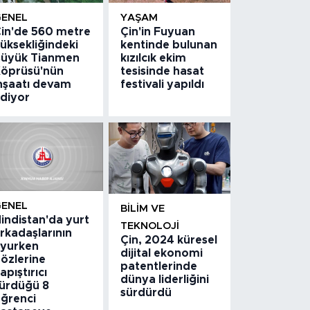
GENEL
YAŞAM
in'de 560 metre
Çin'in Fuyuan
üksekliğindeki
kentinde bulunan
üyük Tianmen
kızılcık ekim
öprüsü'nün
tesisinde hasat
nşaatı devam
festivali yapıldı
diyor
GENEL
BILIM VE
indistan'da yurt
TEKNOLOJI
rkadaşlarının
Çin, 2024 küresel
yurken
dijital ekonomi
özlerine
patentlerinde
apıştırıcı
dünya liderliğini
ürdüğü 8
sürdürdü
ğrenci