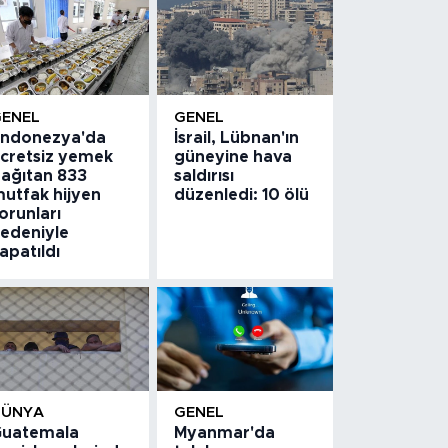
GENEL
GENEL
ndonezya'da
İsrail, Lübnan'ın
cretsiz yemek
güneyine hava
ağıtan 833
saldırısı
utfak hijyen
düzenledi: 10 ölü
orunları
edeniyle
apatıldı
DÜNYA
GENEL
uatemala
Myanmar'da