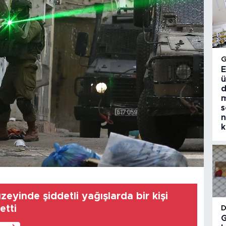
E
ü
d
m
s
n
k
zeyinde şiddetli yağışlarda bir kişi
etti
G