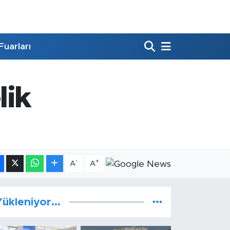
Fuarları
lik
-
+
A
A
ükleniyor...