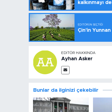
kalkınmayı de
EDITÖRÜN SEÇTIĞI
Çin'in Yunnan
EDITÖR HAKKINDA
Ayhan Asker
Bunlar da ilginizi çekebilir