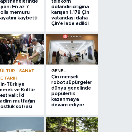
apishanelerinde
telekom
syan: En az 7
dolandırıcılığına
olis memuru
karışan 1.178 Çin
ayatını kaybetti
vatandaşı daha
Çin'e iade edildi
ÜLTÜR - SANAT
GENEL
Çin menşeli
E TARIH
robot süpürgeler
in-Türkiye
dünya genelinde
emek ve Kültür
popülerlik
estivali: İki
kazanmaya
adim mutfağın
devam ediyor
ostluk sofrası