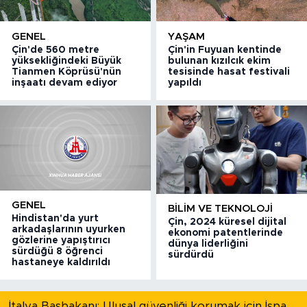
GENEL
YAŞAM
Çin'de 560 metre
Çin'in Fuyuan kentinde
yüksekliğindeki Büyük
bulunan kızılcık ekim
Tianmen Köprüsü'nün
tesisinde hasat festivali
inşaatı devam ediyor
yapıldı
GENEL
BILIM VE TEKNOLOJI
Hindistan'da yurt
Çin, 2024 küresel dijital
arkadaşlarının uyurken
ekonomi patentlerinde
gözlerine yapıştırıcı
dünya liderliğini
sürdüğü 8 öğrenci
sürdürdü
hastaneye kaldırıldı
İtalya Başbakanı: Ulusal güvenliği korumak için İspanya ile Schengen kapsamındaki serbest dolaşımı askıya alıyoruz