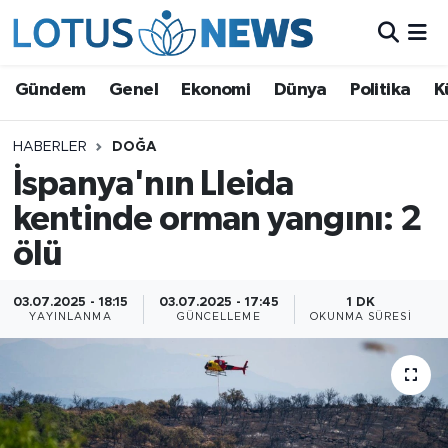
Genel
Gündem
Genel
Ekonomi
Dünya
Politika
K
Ekonomi
HABERLER
DOĞA
İspanya'nın Lleida
Dünya
kentinde orman yangını: 2
Politika
ölü
Kültür - Sanat ve Tarih
03.07.2025 - 18:15
03.07.2025 - 17:45
1 DK
YAYINLANMA
GÜNCELLEME
OKUNMA SÜRESI
Yaşam
Bilim ve Teknoloji
Çin Fuarları