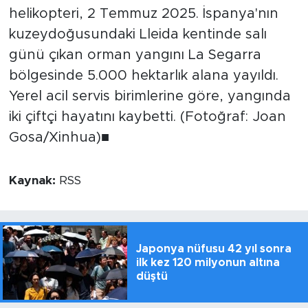
helikopteri, 2 Temmuz 2025. İspanya'nın
kuzeydoğusundaki Lleida kentinde salı
günü çıkan orman yangını La Segarra
bölgesinde 5.000 hektarlık alana yayıldı.
Yerel acil servis birimlerine göre, yangında
iki çiftçi hayatını kaybetti. (Fotoğraf: Joan
Gosa/Xinhua)■
Kaynak:
RSS
Japonya nüfusu 42 yıl sonra
ilk kez 120 milyonun altına
düştü