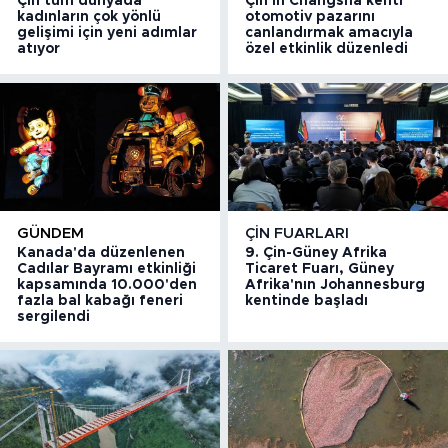
Çin tüm dünyada
Çin'in Changsha kenti
kadınların çok yönlü
otomotiv pazarını
gelişimi için yeni adımlar
canlandırmak amacıyla
atıyor
özel etkinlik düzenledi
GÜNDEM
ÇIN FUARLARI
Kanada'da düzenlenen
9. Çin-Güney Afrika
Cadılar Bayramı etkinliği
Ticaret Fuarı, Güney
kapsamında 10.000'den
Afrika'nın Johannesburg
fazla bal kabağı feneri
kentinde başladı
sergilendi