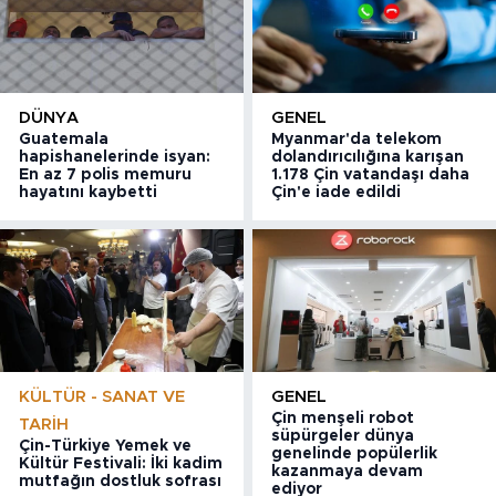
DÜNYA
GENEL
Guatemala
Myanmar'da telekom
hapishanelerinde isyan:
dolandırıcılığına karışan
En az 7 polis memuru
1.178 Çin vatandaşı daha
hayatını kaybetti
Çin'e iade edildi
KÜLTÜR - SANAT VE
GENEL
Çin menşeli robot
TARIH
süpürgeler dünya
Çin-Türkiye Yemek ve
genelinde popülerlik
Kültür Festivali: İki kadim
kazanmaya devam
mutfağın dostluk sofrası
ediyor