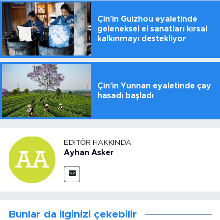
Çin'in Guizhou eyaletinde
geleneksel el sanatları kırsal
kalkınmayı destekliyor
Çin'in Yunnan eyaletinde çay
hasadı başladı
EDITÖR HAKKINDA
Ayhan Asker
Bunlar da ilginizi çekebilir