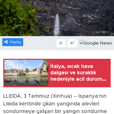
Gündem
Video
Sağlık
Paylaş
-
+
A
A
Foto Haber
Xinhua
İtalya, sıcak hava
dalgası ve kuraklık
Xinhua Türkiye
nedeniyle acil durum
önlemlerini artırdı
Seyahat
LLEİDA, 3 Temmuz (Xinhua) -- İspanya'nın
Lleida kentinde çıkan yangında alevleri
söndürmeye çalışan bir yangın söndürme