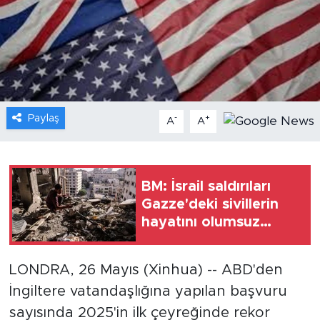
Gündem
Video
Sağlık
Paylaş
-
+
A
A
Foto Haber
Xinhua
BM: İsrail saldırıları
Gazze'deki sivillerin
Xinhua Türkiye
hayatını olumsuz
etkiliyor
Seyahat
LONDRA, 26 Mayıs (Xinhua) -- ABD'den
İngiltere vatandaşlığına yapılan başvuru
sayısında 2025'in ilk çeyreğinde rekor