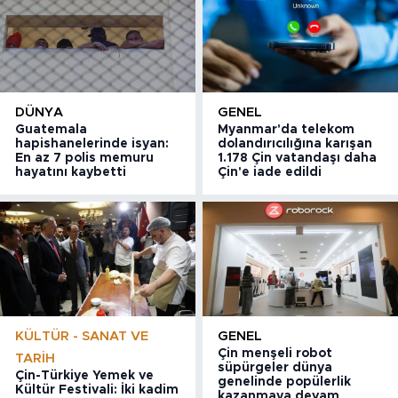
DÜNYA
GENEL
Guatemala
Myanmar'da telekom
hapishanelerinde isyan:
dolandırıcılığına karışan
En az 7 polis memuru
1.178 Çin vatandaşı daha
hayatını kaybetti
Çin'e iade edildi
KÜLTÜR - SANAT VE
GENEL
Çin menşeli robot
TARIH
süpürgeler dünya
Çin-Türkiye Yemek ve
genelinde popülerlik
Kültür Festivali: İki kadim
kazanmaya devam