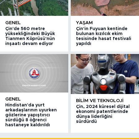
GENEL
YAŞAM
Çin'de 560 metre
Çin'in Fuyuan kentinde
yüksekliğindeki Büyük
bulunan kızılcık ekim
Tianmen Köprüsü'nün
tesisinde hasat festivali
inşaatı devam ediyor
yapıldı
GENEL
BILIM VE TEKNOLOJI
Hindistan'da yurt
Çin, 2024 küresel dijital
arkadaşlarının uyurken
ekonomi patentlerinde
gözlerine yapıştırıcı
dünya liderliğini
sürdüğü 8 öğrenci
sürdürdü
hastaneye kaldırıldı