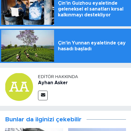
Çin'in Guizhou eyaletinde
geleneksel el sanatları kırsal
kalkınmayı destekliyor
Çin'in Yunnan eyaletinde çay
hasadı başladı
EDITÖR HAKKINDA
Ayhan Asker
Bunlar da ilginizi çekebilir