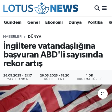
Genel
Gündem
Genel
Ekonomi
Dünya
Politika
K
Ekonomi
HABERLER
DÜNYA
İngiltere vatandaşlığına
Dünya
başvuran ABD'li sayısında
Politika
rekor artış
Kültür - Sanat ve Tarih
26.05.2025 - 21:17
26.05.2025 - 18:20
1 DK
YAYINLANMA
GÜNCELLEME
OKUNMA SÜRESI
Yaşam
Bilim ve Teknoloji
Çin Fuarları