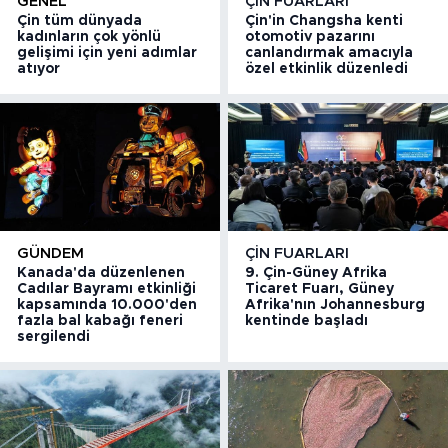
GENEL
ÇIN FUARLARI
Çin tüm dünyada
Çin'in Changsha kenti
kadınların çok yönlü
otomotiv pazarını
gelişimi için yeni adımlar
canlandırmak amacıyla
atıyor
özel etkinlik düzenledi
GÜNDEM
ÇIN FUARLARI
Kanada'da düzenlenen
9. Çin-Güney Afrika
Cadılar Bayramı etkinliği
Ticaret Fuarı, Güney
kapsamında 10.000'den
Afrika'nın Johannesburg
fazla bal kabağı feneri
kentinde başladı
sergilendi