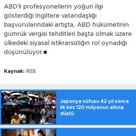
ABD'li profesyonellerin yoğun ilgi
gösterdiği İngiltere vatandaşlığı
başvurularındaki artışta, ABD hükümetinin
gümrük vergisi tehditleri başta olmak üzere
ülkedeki siyasal istikrarsızlığın rol oynadığı
düşünülüyor.■
Kaynak:
RSS
Japonya nüfusu 42 yıl sonra
ilk kez 120 milyonun altına
düştü