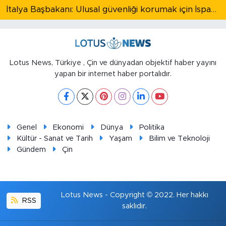
İtalya Başbakanı: Ulusal güvenliği korumak için İspanya ile Schengen kapsamındaki serbest dolaşımı askıya alıyoruz
Lotus News, Türkiye , Çin ve dünyadan objektif haber yayını
yapan bir internet haber portalıdır.
Genel
Ekonomi
Dünya
Politika
Kültür - Sanat ve Tarih
Yaşam
Bilim ve Teknoloji
Gündem
Çin
Lotus News - Copyright © 2022. Her hakkı
RSS
saklıdır.